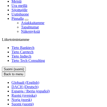
Meistä
Ura meillä
Sijoittajille
Uutishuone
Pinnalla
Asiakkaitamme
Tapahtumat
Näkemyksiä
Liiketoimintamme
Tieto Banktech
Tieto Caretech
Tieto Indtech
Tieto Tech Consulting
Suomi (suomi)
Back to menu
Globaali (English)
DACH (Deutsch)
Espanja / Iberia (español)
Ruotsi (svenska)
Norja (norsk)
Suomi (suomi)