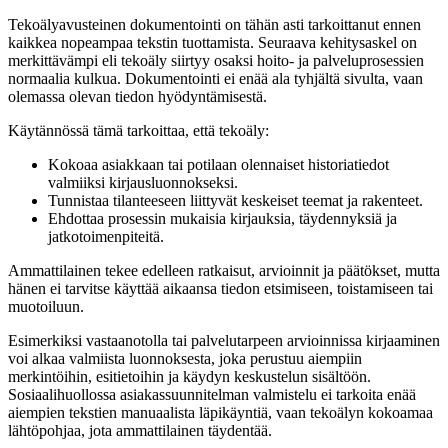
Tekoälyavusteinen dokumentointi on tähän asti tarkoittanut ennen
kaikkea nopeampaa tekstin tuottamista. Seuraava kehitysaskel on
merkittävämpi eli tekoäly siirtyy osaksi hoito‑ ja palveluprosessien
normaalia kulkua. Dokumentointi ei enää ala tyhjältä sivulta, vaan
olemassa olevan tiedon hyödyntämisestä.
Käytännössä tämä tarkoittaa, että tekoäly:
Kokoaa asiakkaan tai potilaan olennaiset historiatiedot
valmiiksi kirjausluonnokseksi.
Tunnistaa tilanteeseen liittyvät keskeiset teemat ja rakenteet.
Ehdottaa prosessin mukaisia kirjauksia, täydennyksiä ja
jatkotoimenpiteitä.
Ammattilainen tekee edelleen ratkaisut, arvioinnit ja päätökset, mutta
hänen ei tarvitse käyttää aikaansa tiedon etsimiseen, toistamiseen tai
muotoiluun.
Esimerkiksi vastaanotolla tai palvelutarpeen arvioinnissa kirjaaminen
voi alkaa valmiista luonnoksesta, joka perustuu aiempiin
merkintöihin, esitietoihin ja käydyn keskustelun sisältöön.
Sosiaalihuollossa asiakassuunnitelman valmistelu ei tarkoita enää
aiempien tekstien manuaalista läpikäyntiä, vaan tekoälyn kokoamaa
lähtöpohjaa, jota ammattilainen täydentää.