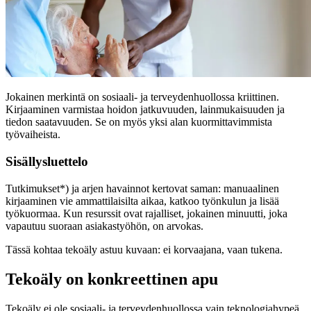
Jokainen merkintä on sosiaali- ja terveydenhuollossa kriittinen.
Kirjaaminen varmistaa hoidon jatkuvuuden, lainmukaisuuden ja
tiedon saatavuuden. Se on myös yksi alan kuormittavimmista
työvaiheista.
Sisällysluettelo
Tutkimukset*) ja arjen havainnot kertovat saman: manuaalinen
kirjaaminen vie ammattilaisilta aikaa, katkoo työnkulun ja lisää
työkuormaa. Kun resurssit ovat rajalliset, jokainen minuutti, joka
vapautuu suoraan asiakastyöhön, on arvokas.
Tässä kohtaa tekoäly astuu kuvaan: ei korvaajana, vaan tukena.
Tekoäly on konkreettinen apu
Tekoäly ei ole sosiaali- ja terveydenhuollossa vain teknologiahypeä,