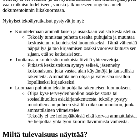
vaan ratkaisu todelliseen, vuosia jatkuneeseen ongelmaan eli
dokumentoinnin liikakuormaan.
Nykyiset tekoälyratkaisut pystyvät jo nyt:
Kuuntelemaan ammattilaisen ja asiakkaan välistä keskustelua.
Tekoäly tunnistaa puhetta usealta puhujalta ja muuntaa
keskustelun rakenteiseksi luonnokseksi. Tämä vähentää
näppäilyä ja tuo kirjaamisen osaksi vuorovaikutusta sen
sijaan, että se katkaisisi sen.
Tuottamaan kontekstin mukaisia tiiviitä yhteenvetoja.
Pitkästä keskustelusta syntyy selkeä, jäsennelty
kokonaisuus, joka vastaa alan käytäntöjä ja kansallisia
rakenteita. Ammattilainen ohjaa ja vahvistaa sisällön
lopulliseksi kirjaukseksi.
Luomaan puhutun tekstin pohjalta rakenteisen luonnoksen.
Olipa kyse terveydenhuollon osakkeistosta tai
sosiaalihuollon asiakirjarakenteesta, tekoäly pystyy
muotoilemaan puheen sisällön oikeaan muotoon, jonka
ammattilainen viimeistelee.
Tekoäly ei tee hoitopäätöksiä eikä korvaa ammattilaista.
Se helpottaa yhtä työn kuormittavimmista vaiheista.
Miltä tulevaisuus näyttää?