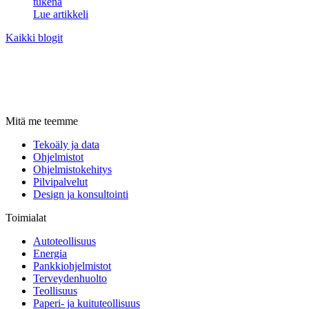
tukena
Lue artikkeli
Kaikki blogit
Mitä me teemme
Tekoäly ja data
Ohjelmistot
Ohjelmistokehitys
Pilvipalvelut
Design ja konsultointi
Toimialat
Autoteollisuus
Energia
Pankkiohjelmistot
Terveydenhuolto
Teollisuus
Paperi- ja kuituteollisuus