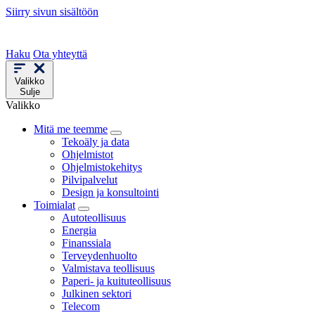
Siirry sivun sisältöön
Haku
Ota yhteyttä
Valikko
Sulje
Valikko
Mitä me teemme
Tekoäly ja data
Ohjelmistot
Ohjelmistokehitys
Pilvipalvelut
Design ja konsultointi
Toimialat
Autoteollisuus
Energia
Finanssiala
Terveydenhuolto
Valmistava teollisuus
Paperi- ja kuituteollisuus
Julkinen sektori
Telecom