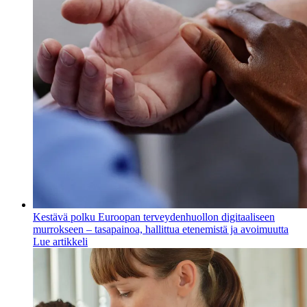
Kestävä polku Euroopan terveydenhuollon digitaaliseen
murrokseen – tasapainoa, hallittua etenemistä ja avoimuutta
Lue artikkeli