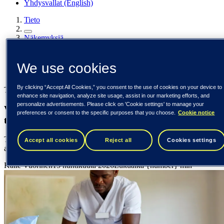
Yhdysvallat (English)
Tieto
Näkemyksiä
Vähemmän kirjaamista, enemmän kohtaamista: tekoäly soten
dokumentoinnissa
We use cookies
Näkemyksiä
By clicking “Accept All Cookies,” you consent to the use of cookies on your device to
Tieto Caretech
enhance site navigation, analyze site usage, assist in our marketing efforts, and
personalize advertisements. Please click on 'Cookie settings' to manage your
Vähemmän kirjaamista, enemmän kohtaamista:
preferences or consent to the specific purposes that you choose.
Cookie notice
tekoäly soten dokumentoinnissa
Tekoäly keventää kirjauskuormaa, tukee ammattilaista ja vapauttaa
Accept all cookies
Reject all
Cookies settings
aikaa asiakkaan ja potilaan kohtaamiseen.
Kalle Vuorinen
15 huhtikuuta 2026
Lukuaika {number} min