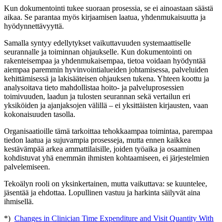
Kun dokumentointi tukee suoraan prosessia, se ei ainoastaan säästä
aikaa. Se parantaa myös kirjaamisen laatua, yhdenmukaisuutta ja
hyödynnettävyyttä.
Samalla syntyy edellytykset vaikuttavuuden systemaattiselle
seurannalle ja toiminnan ohjaukselle. Kun dokumentointi on
rakenteisempaa ja yhdenmukaisempaa, tietoa voidaan hyödyntää
aiempaa paremmin hyvinvointialueiden johtamisessa, palveluiden
kehittämisessä ja lakisääteisen ohjauksen tukena. Yhteen koottu ja
analysoitava tieto mahdollistaa hoito‑ ja palveluprosessien
toimivuuden, laadun ja tulosten seurannan sekä vertailun eri
yksiköiden ja ajanjaksojen välillä – ei yksittäisten kirjausten, vaan
kokonaisuuden tasolla.
Organisaatioille tämä tarkoittaa tehokkaampaa toimintaa, parempaa
tiedon laatua ja sujuvampia prosesseja, mutta ennen kaikkea
kestävämpää arkea ammattilaisille, joiden työaika ja osaaminen
kohdistuvat yhä enemmän ihmisten kohtaamiseen, ei järjestelmien
palvelemiseen.
Tekoälyn rooli on yksinkertainen, mutta vaikuttava: se kuuntelee,
jäsentää ja ehdottaa. Lopullinen vastuu ja harkinta säilyvät aina
ihmisellä.
*)
Changes in Clinician Time Expenditure and Visit Quantity With