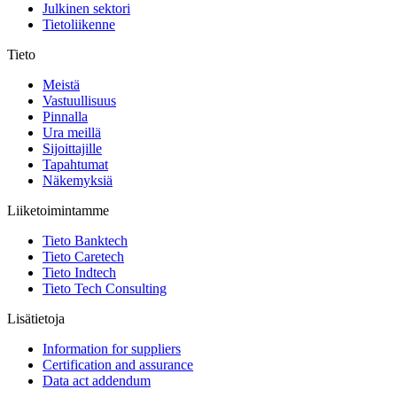
Julkinen sektori
Tietoliikenne
Tieto
Meistä
Vastuullisuus
Pinnalla
Ura meillä
Sijoittajille
Tapahtumat
Näkemyksiä
Liiketoimintamme
Tieto Banktech
Tieto Caretech
Tieto Indtech
Tieto Tech Consulting
Lisätietoja
Information for suppliers
Certification and assurance
Data act addendum