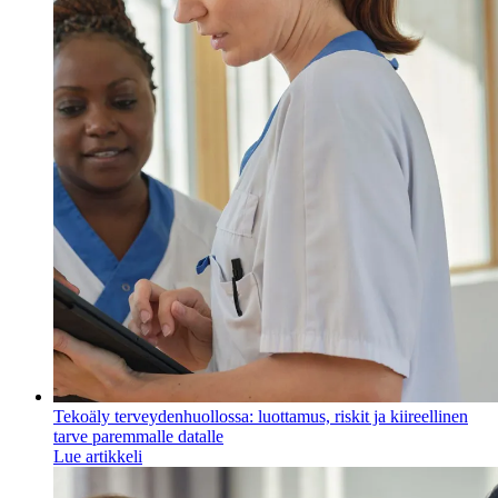
Tekoäly terveydenhuollossa: luottamus, riskit ja kiireellinen
tarve paremmalle datalle
Lue artikkeli