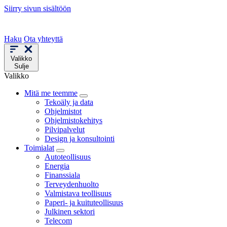
Siirry sivun sisältöön
Haku
Ota yhteyttä
Valikko
Sulje
Valikko
Mitä me teemme
Tekoäly ja data
Ohjelmistot
Ohjelmistokehitys
Pilvipalvelut
Design ja konsultointi
Toimialat
Autoteollisuus
Energia
Finanssiala
Terveydenhuolto
Valmistava teollisuus
Paperi- ja kuituteollisuus
Julkinen sektori
Telecom