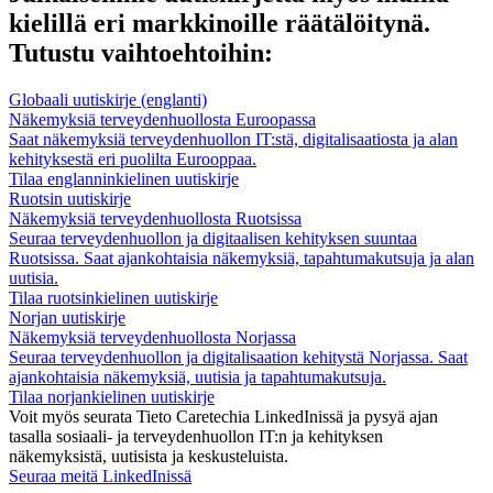
kielillä eri markkinoille räätälöitynä.
Tutustu vaihtoehtoihin:
Globaali uutiskirje (englanti)
Näkemyksiä terveydenhuollosta Euroopassa
Saat näkemyksiä terveydenhuollon IT:stä, digitalisaatiosta ja alan
kehityksestä eri puolilta Eurooppaa.
Tilaa englanninkielinen uutiskirje
Ruotsin uutiskirje
Näkemyksiä terveydenhuollosta Ruotsissa
Seuraa terveydenhuollon ja digitaalisen kehityksen suuntaa
Ruotsissa. Saat ajankohtaisia näkemyksiä, tapahtumakutsuja ja alan
uutisia.
Tilaa ruotsinkielinen uutiskirje
Norjan uutiskirje
Näkemyksiä terveydenhuollosta Norjassa
Seuraa terveydenhuollon ja digitalisaation kehitystä Norjassa. Saat
ajankohtaisia näkemyksiä, uutisia ja tapahtumakutsuja.
Tilaa norjankielinen uutiskirje
Voit myös seurata Tieto Caretechia LinkedInissä ja pysyä ajan
tasalla sosiaali- ja terveydenhuollon IT:n ja kehityksen
näkemyksistä, uutisista ja keskusteluista.
Seuraa meitä LinkedInissä