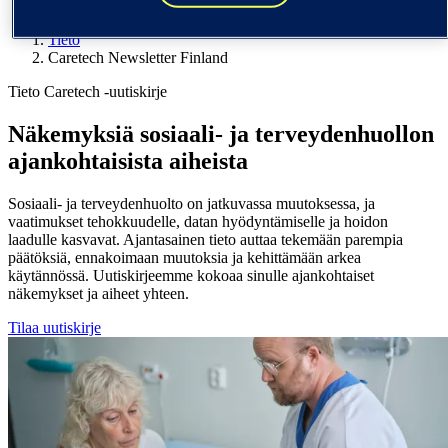
Yhdysvallat (English)
Tieto
Caretech Newsletter Finland
Tieto Caretech -uutiskirje
Näkemyksiä sosiaali- ja terveydenhuollon
ajankohtaisista aiheista
Sosiaali- ja terveydenhuolto on jatkuvassa muutoksessa, ja
vaatimukset tehokkuudelle, datan hyödyntämiselle ja hoidon
laadulle kasvavat. Ajantasainen tieto auttaa tekemään parempia
päätöksiä, ennakoimaan muutoksia ja kehittämään arkea
käytännössä. Uutiskirjeemme kokoaa sinulle ajankohtaiset
näkemykset ja aiheet yhteen.
Tilaa uutiskirje