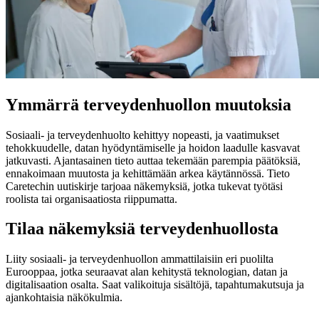
Ymmärrä terveydenhuollon muutoksia
Sosiaali- ja terveydenhuolto kehittyy nopeasti, ja vaatimukset
tehokkuudelle, datan hyödyntämiselle ja hoidon laadulle kasvavat
jatkuvasti. Ajantasainen tieto auttaa tekemään parempia päätöksiä,
ennakoimaan muutosta ja kehittämään arkea käytännössä. Tieto
Caretechin uutiskirje tarjoaa näkemyksiä, jotka tukevat työtäsi
roolista tai organisaatiosta riippumatta.
Tilaa näkemyksiä terveydenhuollosta
Liity sosiaali- ja terveydenhuollon ammattilaisiin eri puolilta
Eurooppaa, jotka seuraavat alan kehitystä teknologian, datan ja
digitalisaation osalta. Saat valikoituja sisältöjä, tapahtumakutsuja ja
ajankohtaisia näkökulmia.