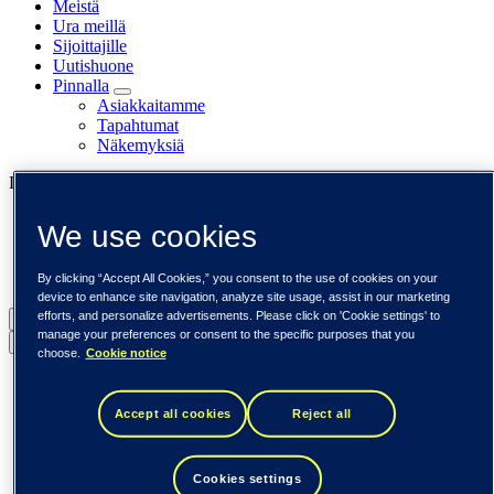
Meistä
Ura meillä
Sijoittajille
Uutishuone
Pinnalla
Asiakkaitamme
Tapahtumat
Näkemyksiä
Liiketoimintamme
Tieto Banktech
We use cookies
Tieto Caretech
Tieto Indtech
Tieto Tech Consulting
By clicking “Accept All Cookies,” you consent to the use of cookies on your
device to enhance site navigation, analyze site usage, assist in our marketing
efforts, and personalize advertisements. Please click on 'Cookie settings' to
Suomi (suomi)
manage your preferences or consent to the specific purposes that you
Back to menu
choose.
Cookie notice
Globaali (English)
DACH (Deutsch)
Accept all cookies
Reject all
Espanja / Iberia (español)
Ruotsi (svenska)
Norja (norsk)
Suomi (suomi)
Cookies settings