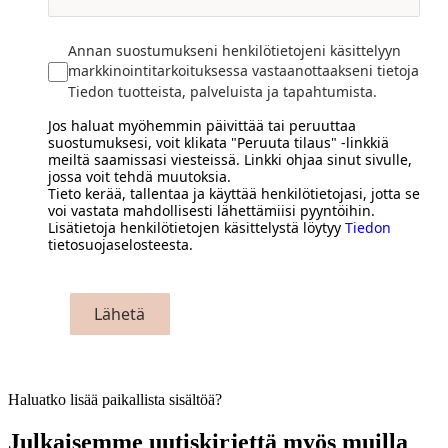
Annan suostumukseni henkilötietojeni käsittelyyn
markkinointitarkoituksessa vastaanottaakseni tietoja
Tiedon tuotteista, palveluista ja tapahtumista.
Jos haluat myöhemmin päivittää tai peruuttaa
suostumuksesi, voit klikata "Peruuta tilaus" -linkkiä
meiltä saamissasi viesteissä. Linkki ohjaa sinut sivulle,
jossa voit tehdä muutoksia.
Tieto kerää, tallentaa ja käyttää henkilötietojasi, jotta se
voi vastata mahdollisesti lähettämiisi pyyntöihin.
Lisätietoja henkilötietojen käsittelystä löytyy
Tiedon
tietosuojaselosteesta.
Lähetä
Haluatko lisää paikallista sisältöä?
Julkaisemme uutiskirjettä myös muilla