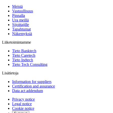
Meistä
Vastuullisuus
Pinnalla
Ura meillä
Sijoittajille
Tapahtumat
Näkemyksiä
Liiketoimintamme
Tieto Banktech
Tieto Caretech
Tieto Indtech
Tieto Tech Consulting
Lisätietoja
Information for suppliers
Certification and assurance
Data act addendum
Privacy notice
Legal notice
Cookie notice