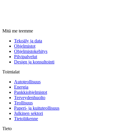
Mitä me teemme
Tekoäly ja data
Ohjelmistot
Ohjelmistokehitys
Pilvipalvelut
Design ja konsultointi
Toimialat
Autoteollisuus
Energia
Pankkiohjelmistot
Terveydenhuolto
Teollisuus
Paperi- ja kuituteollisuus
Julkinen sektori
Tietoliikenne
Tieto