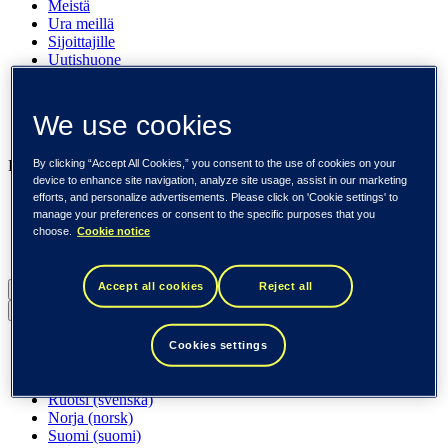
Meistä
Ura meillä
Sijoittajille
Uutishuone
Pinnalla
Asiakkaitamme
Tapahtumat
We use cookies
Näkemyksiä
Liiketoimintamme
By clicking “Accept All Cookies,” you consent to the use of cookies on your
device to enhance site navigation, analyze site usage, assist in our marketing
Tieto Banktech
efforts, and personalize advertisements. Please click on 'Cookie settings' to
manage your preferences or consent to the specific purposes that you
Tieto Caretech
choose.
Cookie notice
Tieto Indtech
Tieto Tech Consulting
Accept all cookies
Reject all
Suomi (suomi)
Back to menu
Globaali (English)
Cookies settings
DACH (Deutsch)
Espanja / Iberia (español)
Ruotsi (svenska)
Norja (norsk)
Suomi (suomi)