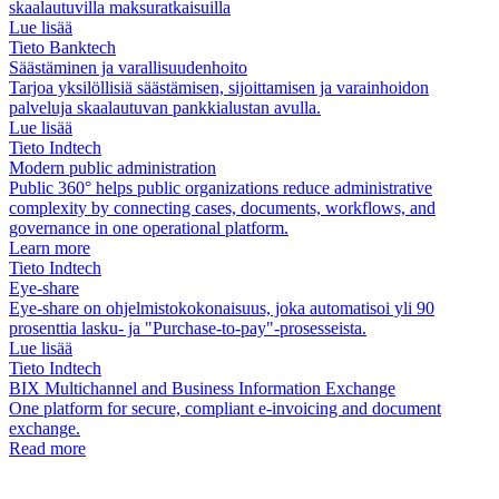
skaalautuvilla maksuratkaisuilla
Lue lisää
Tieto Banktech
Säästäminen ja varallisuudenhoito
Tarjoa yksilöllisiä säästämisen, sijoittamisen ja varainhoidon
palveluja skaalautuvan pankkialustan avulla.
Lue lisää
Tieto Indtech
Modern public administration
Public 360° helps public organizations reduce administrative
complexity by connecting cases, documents, workflows, and
governance in one operational platform.
Learn more
Tieto Indtech
Eye-share
Eye-share on ohjelmistokokonaisuus, joka automatisoi yli 90
prosenttia lasku- ja "Purchase-to-pay"-prosesseista.
Lue lisää
Tieto Indtech
BIX Multichannel and Business Information Exchange
One platform for secure, compliant e-invoicing and document
exchange.
Read more