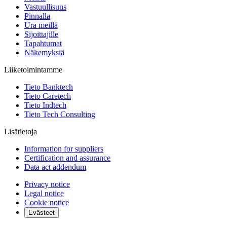
Vastuullisuus
Pinnalla
Ura meillä
Sijoittajille
Tapahtumat
Näkemyksiä
Liiketoimintamme
Tieto Banktech
Tieto Caretech
Tieto Indtech
Tieto Tech Consulting
Lisätietoja
Information for suppliers
Certification and assurance
Data act addendum
Privacy notice
Legal notice
Cookie notice
Evästeet