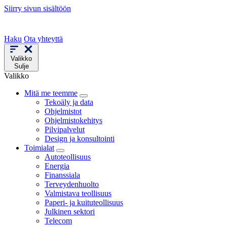
Siirry sivun sisältöön
Haku
Ota yhteyttä
Valikko
Sulje
Valikko
Mitä me teemme
Tekoäly ja data
Ohjelmistot
Ohjelmistokehitys
Pilvipalvelut
Design ja konsultointi
Toimialat
Autoteollisuus
Energia
Finanssiala
Terveydenhuolto
Valmistava teollisuus
Paperi- ja kuituteollisuus
Julkinen sektori
Telecom