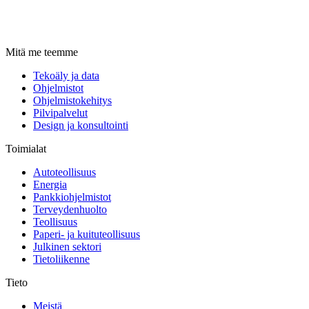
Mitä me teemme
Tekoäly ja data
Ohjelmistot
Ohjelmistokehitys
Pilvipalvelut
Design ja konsultointi
Toimialat
Autoteollisuus
Energia
Pankkiohjelmistot
Terveydenhuolto
Teollisuus
Paperi- ja kuituteollisuus
Julkinen sektori
Tietoliikenne
Tieto
Meistä