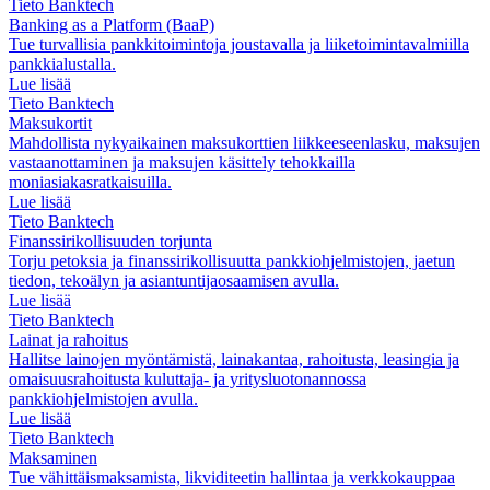
Tieto Banktech
Banking as a Platform (BaaP)
Tue turvallisia pankkitoimintoja joustavalla ja liiketoimintavalmiilla
pankkialustalla.
Lue lisää
Tieto Banktech
Maksukortit
Mahdollista nykyaikainen maksukorttien liikkeeseenlasku, maksujen
vastaanottaminen ja maksujen käsittely tehokkailla
moniasiakasratkaisuilla.
Lue lisää
Tieto Banktech
Finanssirikollisuuden torjunta
Torju petoksia ja finanssirikollisuutta pankkiohjelmistojen, jaetun
tiedon, tekoälyn ja asiantuntijaosaamisen avulla.
Lue lisää
Tieto Banktech
Lainat ja rahoitus
Hallitse lainojen myöntämistä, lainakantaa, rahoitusta, leasingia ja
omaisuusrahoitusta kuluttaja- ja yritysluotonannossa
pankkiohjelmistojen avulla.
Lue lisää
Tieto Banktech
Maksaminen
Tue vähittäismaksamista, likviditeetin hallintaa ja verkkokauppaa