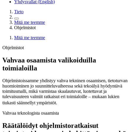
Yhdysvallat (English)
Tieto
Mitä me teemme
Ohjelmistot
Mitä me teemme
Ohjelmistot
Vahvaa osaamista valikoiduilla
toimialoilla
Ohjelmistoissamme yhdistyy vahva tekninen osaamisen, tietoturvan
huomioiminen jo suunnitteluvaiheessa sekä tekoälyä hyödyntävä
toimitusmalli, mikä varmistaa skaalautuvat, luotettavat ja
tulevaisuuteen valmiit ratkaisut eri toimialoille – mukaan lukien
tiukasti säännellyt ympäristöt.
Vahvaa teknologista osaamista
Räätälöidyt ohjelmistoratkaisut