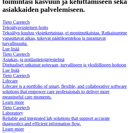
toimintasi kasvuun ja kehittämiseen sekä
asiakkaiden palvelemiseen.
Tieto Caretech
Tekoälyavusteinen hoito
Tekoälyn kuuluu yksinkertaistaa, ei monimutkaistaa. Ratkaisumme
vapauttavat aikaa, tukevat päätöksentekoa ja parantavat
turvallisuutta.
Lue lisää
Tieto Caretech
Asiakas- ja potilastietojärjestelmä
Digitaaliset ratkaisut sujuvaan, turvalliseen ja yksilölliseen hoitoon
Lue lisää
Tieto Caretech
Lifecare
Lifecare is a portfolio of smart, flexible, and collaborative software
solutions that empower care professionals to deliver more
meaningful care moments.
Learn more
Tieto Caretech
Laboratory
Reliable and integrated lab solutions that support accurate
diagnostics and efficient information flow.
Learn more