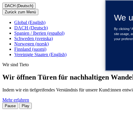
DACH (Deutsch)
Zurück zum Menü
We u
Global (English)
DACH (Deutsch)
By clicking “
Spanien / Iberien (español)
site usage, a
Schweden (svenska)
your prefere
Norwegen (norsk)
Finnland (suomi)
Vereinigte Staaten (English)
Wir sind Tieto
Wir öffnen Türen für nachhaltigen Wandel
Indem wir ein tiefgreifendes Verständnis für unsere Kund:innen entwi
Mehr erfahren
Pause
Play