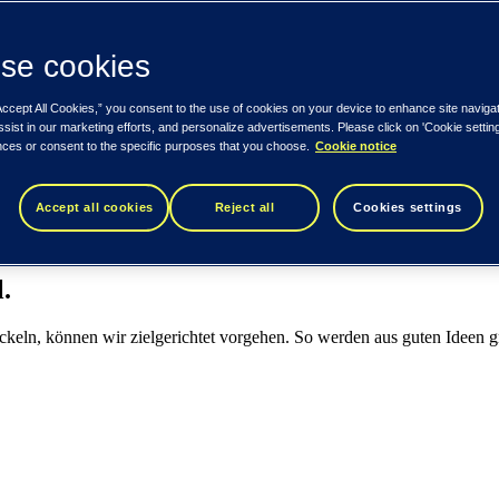
se cookies
Accept All Cookies,” you consent to the use of cookies on your device to enhance site naviga
ssist in our marketing efforts, and personalize advertisements. Please click on 'Cookie setti
nces or consent to the specific purposes that you choose.
Cookie notice
Accept all cookies
Reject all
Cookies settings
.
ckeln, können wir zielgerichtet vorgehen. So werden aus guten Ideen g