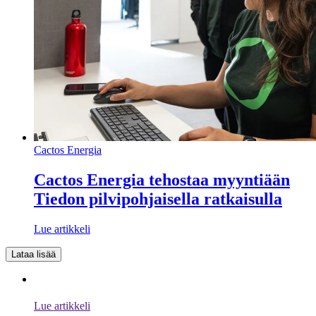
Cactos Energia
Cactos Energia tehostaa myyntiään
Tiedon pilvipohjaisella ratkaisulla
Lue artikkeli
Lataa lisää
Lue artikkeli