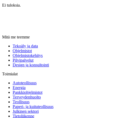
Ei tuloksia.
Mitä me teemme
Tekoäly ja data
Ohjelmistot
Ohjelmistokehitys
Pilvipalvelut
Design ja konsultointi
Toimialat
Autoteollisuus
Energia
Pankkiohjelmistot
Terveydenhuolto
Teollisuus
Paperi- ja kuituteollisuus
Julkinen sektori
Tietoliikenne