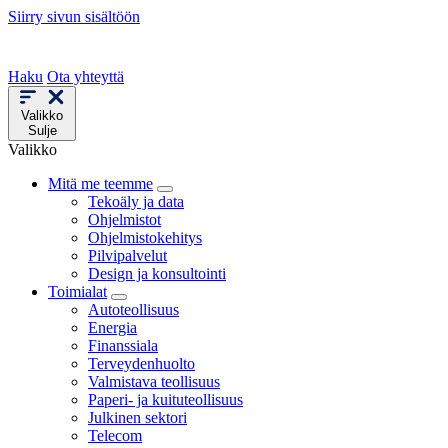
Siirry sivun sisältöön
Haku
Ota yhteyttä
Valikko
Sulje
Valikko
Mitä me teemme
Tekoäly ja data
Ohjelmistot
Ohjelmistokehitys
Pilvipalvelut
Design ja konsultointi
Toimialat
Autoteollisuus
Energia
Finanssiala
Terveydenhuolto
Valmistava teollisuus
Paperi- ja kuituteollisuus
Julkinen sektori
Telecom