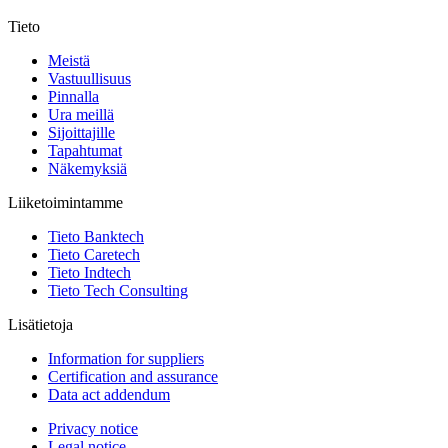
Tieto
Meistä
Vastuullisuus
Pinnalla
Ura meillä
Sijoittajille
Tapahtumat
Näkemyksiä
Liiketoimintamme
Tieto Banktech
Tieto Caretech
Tieto Indtech
Tieto Tech Consulting
Lisätietoja
Information for suppliers
Certification and assurance
Data act addendum
Privacy notice
Legal notice