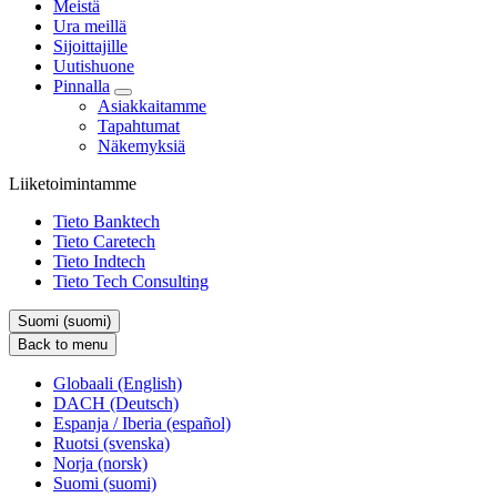
Meistä
Ura meillä
Sijoittajille
Uutishuone
Pinnalla
Asiakkaitamme
Tapahtumat
Näkemyksiä
Liiketoimintamme
Tieto Banktech
Tieto Caretech
Tieto Indtech
Tieto Tech Consulting
Suomi (suomi)
Back to menu
Globaali (English)
DACH (Deutsch)
Espanja / Iberia (español)
Ruotsi (svenska)
Norja (norsk)
Suomi (suomi)