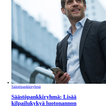
Säästöpankkiryhmä
Säästöpankkiryhmä: Lisää
kilpailukykyä luotonannon