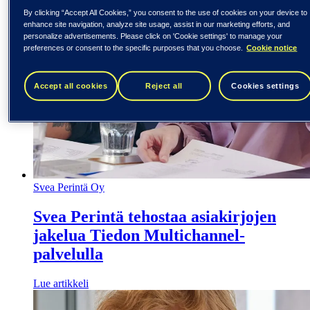
By clicking “Accept All Cookies,” you consent to the use of cookies on your device to
enhance site navigation, analyze site usage, assist in our marketing efforts, and
personalize advertisements. Please click on 'Cookie settings' to manage your
preferences or consent to the specific purposes that you choose.
Cookie notice
Accept all cookies
Reject all
Cookies settings
Svea Perintä Oy
Svea Perintä tehostaa asiakirjojen
jakelua Tiedon Multichannel-
palvelulla
Lue artikkeli