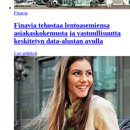
Finavia
Finavia tehostaa lentoasemiensa
asiakaskokemusta ja vastuullisuutta
keskitetyn data-alustan avulla
Lue artikkeli