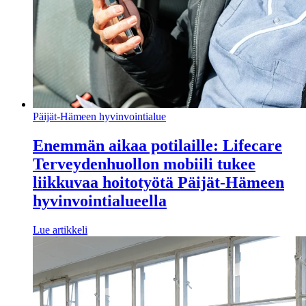
Päijät-Hämeen hyvinvointialue
Enemmän aikaa potilaille: Lifecare
Terveydenhuollon mobiili tukee
liikkuvaa hoitotyötä Päijät-Hämeen
hyvinvointialueella
Lue artikkeli