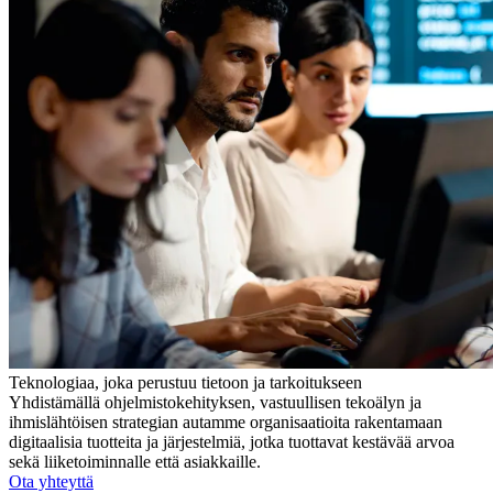
Teknologiaa, joka perustuu tietoon ja tarkoitukseen
Yhdistämällä ohjelmistokehityksen, vastuullisen tekoälyn ja
ihmislähtöisen strategian autamme organisaatioita rakentamaan
digitaalisia tuotteita ja järjestelmiä, jotka tuottavat kestävää arvoa
sekä liiketoiminnalle että asiakkaille.
Ota yhteyttä