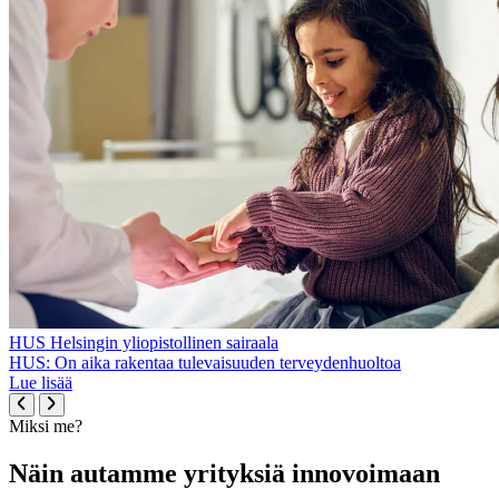
HUS Helsingin yliopistollinen sairaala
HUS: On aika rakentaa tulevaisuuden terveydenhuoltoa
Lue lisää
Miksi me?
Näin autamme yrityksiä innovoimaan