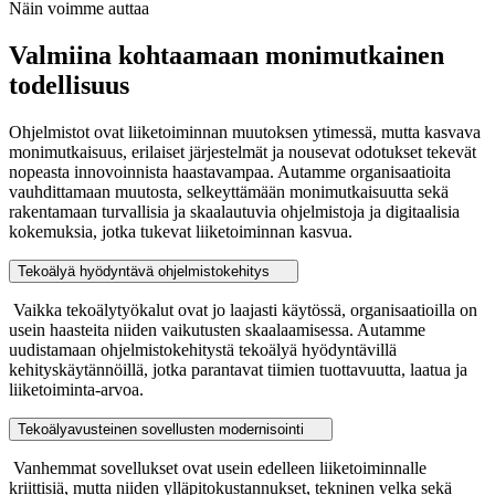
Näin voimme auttaa
Valmiina kohtaamaan monimutkainen
todellisuus
Ohjelmistot ovat liiketoiminnan muutoksen ytimessä, mutta kasvava
monimutkaisuus, erilaiset järjestelmät ja nousevat odotukset tekevät
nopeasta innovoinnista haastavampaa. Autamme organisaatioita
vauhdittamaan muutosta, selkeyttämään monimutkaisuutta sekä
rakentamaan turvallisia ja skaalautuvia ohjelmistoja ja digitaalisia
kokemuksia, jotka tukevat liiketoiminnan kasvua.
Tekoälyä hyödyntävä ohjelmistokehitys
Vaikka tekoälytyökalut ovat jo laajasti käytössä, organisaatioilla on
usein haasteita niiden vaikutusten skaalaamisessa. Autamme
uudistamaan ohjelmistokehitystä tekoälyä hyödyntävillä
kehityskäytännöillä, jotka parantavat tiimien tuottavuutta, laatua ja
liiketoiminta-arvoa.
Tekoälyavusteinen sovellusten modernisointi
Vanhemmat sovellukset ovat usein edelleen liiketoiminnalle
kriittisiä, mutta niiden ylläpitokustannukset, tekninen velka sekä