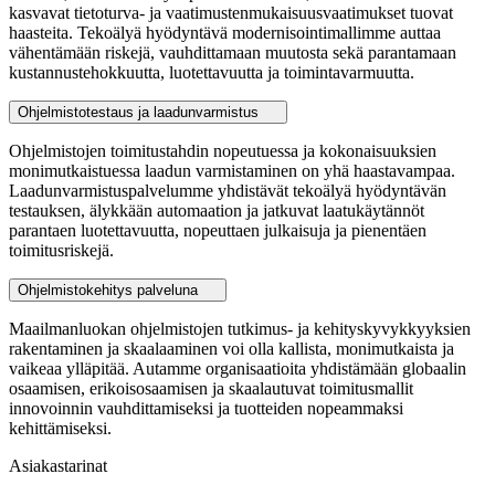
kasvavat tietoturva- ja vaatimustenmukaisuusvaatimukset tuovat
haasteita. Tekoälyä hyödyntävä modernisointimallimme auttaa
vähentämään riskejä, vauhdittamaan muutosta sekä parantamaan
kustannustehokkuutta, luotettavuutta ja toimintavarmuutta.
Ohjelmistotestaus ja laadunvarmistus
Ohjelmistojen toimitustahdin nopeutuessa ja kokonaisuuksien
monimutkaistuessa laadun varmistaminen on yhä haastavampaa.
Laadunvarmistuspalvelumme yhdistävät tekoälyä hyödyntävän
testauksen, älykkään automaation ja jatkuvat laatukäytännöt
parantaen luotettavuutta, nopeuttaen julkaisuja ja pienentäen
toimitusriskejä.
Ohjelmistokehitys palveluna
Maailmanluokan ohjelmistojen tutkimus- ja kehityskyvykkyyksien
rakentaminen ja skaalaaminen voi olla kallista, monimutkaista ja
vaikeaa ylläpitää. Autamme organisaatioita yhdistämään globaalin
osaamisen, erikoisosaamisen ja skaalautuvat toimitusmallit
innovoinnin vauhdittamiseksi ja tuotteiden nopeammaksi
kehittämiseksi.
Asiakastarinat