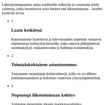
Lähestymistapamme antaa asiakkaille selkeyttä ja varmuutta tehdä
valintoja, jotka huomioivat sekä ihmiset että liiketoiminnan – luoden
kestävää arvoa.
1
Laatu keskiössä
Rakennamme luotettavia ja tulevaisuuden tarpeisiin vastaavia
ohjelmistoja kehityskäytännöillä, jotka tukevat pitkäjänteistä
suorituskykyä, mukautuvuutta ja hallittuja kustannuksia.
2
Toimialakohtainen asiantuntemus
Tarjoamme monialaisia kehitystiimejä, joilla on syvällinen
toimialaosaaminen ja kokemus vaativista yritysympäristöistä.
3
Nopeampi liiketoiminnan kehitys
Autamme etenemään ideasta markkinavalmiiksi