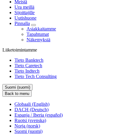
Meistä
Ura meillä
Sijoittajille
Uutishuone
Pinnalla
Asiakkaitamme
Tapahtumat
Näkemyksiä
Liiketoimintamme
Tieto Banktech
Tieto Caretech
Tieto Indtech
Tieto Tech Consulting
Suomi (suomi)
Back to menu
Globaali (English)
DACH (Deutsch)
Espanja / Iberia (español)
Ruotsi (svenska)
Norja (norsk)
Suomi (suomi)