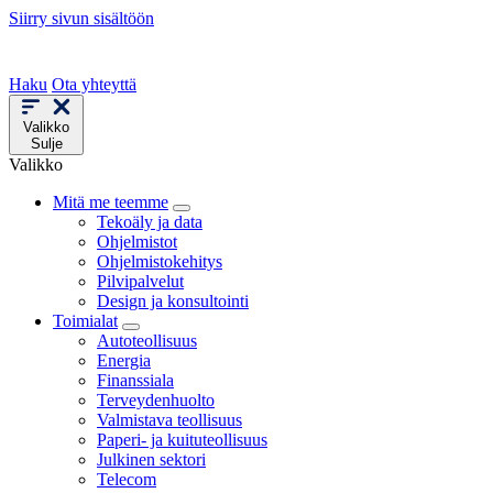
Siirry sivun sisältöön
Haku
Ota yhteyttä
Valikko
Sulje
Valikko
Mitä me teemme
Tekoäly ja data
Ohjelmistot
Ohjelmistokehitys
Pilvipalvelut
Design ja konsultointi
Toimialat
Autoteollisuus
Energia
Finanssiala
Terveydenhuolto
Valmistava teollisuus
Paperi- ja kuituteollisuus
Julkinen sektori
Telecom