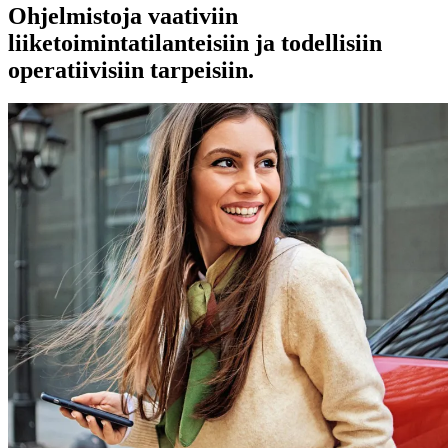
Ohjelmistoja vaativiin
liiketoimintatilanteisiin ja todellisiin
operatiivisiin tarpeisiin.