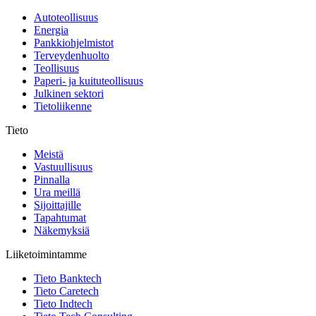
Autoteollisuus
Energia
Pankkiohjelmistot
Terveydenhuolto
Teollisuus
Paperi- ja kuituteollisuus
Julkinen sektori
Tietoliikenne
Tieto
Meistä
Vastuullisuus
Pinnalla
Ura meillä
Sijoittajille
Tapahtumat
Näkemyksiä
Liiketoimintamme
Tieto Banktech
Tieto Caretech
Tieto Indtech