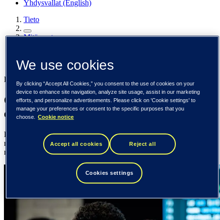
Yhdysvallat (English)
Tieto
Mitä me teemme
Ohjelmistokehitys
We use cookies
Mitä me teemme
Räätälöidyt ohjelmistokehityspalvelut
By clicking “Accept All Cookies,” you consent to the use of cookies on your
device to enhance site navigation, analyze site usage, assist in our marketing
Ohjelmistokehitystä moderneille
efforts, and personalize advertisements. Please click on 'Cookie settings' to
manage your preferences or consent to the specific purposes that you
organisaatioille
choose.
Cookie notice
Rakennamme skaalautuvia ohjelmistoratkaisuja ratkaisemaan
monimutkaisia liiketoimintahaasteita ja tukemaan kasvua ja
Accept all cookies
Reject all
mukautumaan muuttuviin tarpeisiin.
Cookies settings