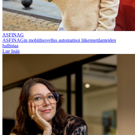
ASFINAG
ASFINAGin mobiilisovellus automatisoi liikennetilanteiden
hallintaa
Lue lisää