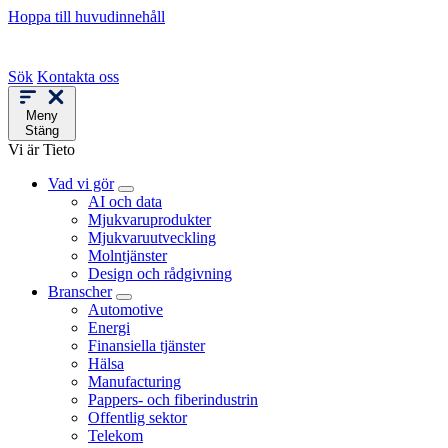
Hoppa till huvudinnehåll
Sök
Kontakta oss
Meny
Stäng
Vi är Tieto
Vad vi gör
AI och data
Mjukvaruprodukter
Mjukvaruutveckling
Molntjänster
Design och rådgivning
Branscher
Automotive
Energi
Finansiella tjänster
Hälsa
Manufacturing
Pappers- och fiberindustrin
Offentlig sektor
Telekom