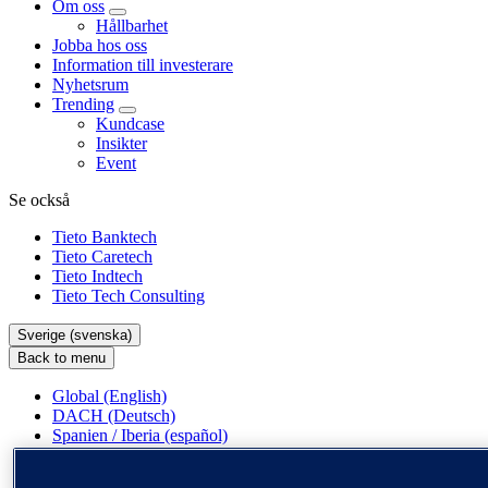
Om oss
Hållbarhet
Jobba hos oss
Information till investerare
Nyhetsrum
Trending
Kundcase
Insikter
Event
Se också
Tieto Banktech
Tieto Caretech
Tieto Indtech
Tieto Tech Consulting
Sverige (svenska)
Back to menu
Global (English)
DACH (Deutsch)
Spanien / Iberia (español)
Sverige (svenska)
Norge (norsk)