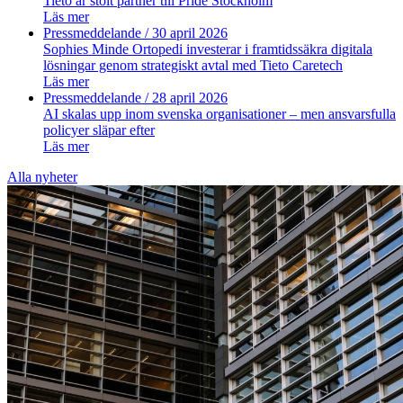
Tieto är stolt partner till Pride Stockholm
Läs mer
Pressmeddelande
/ 30 april 2026
Sophies Minde Ortopedi investerar i framtidssäkra digitala
lösningar genom strategiskt avtal med Tieto Caretech
Läs mer
Pressmeddelande
/ 28 april 2026
AI skalas upp inom svenska organisationer – men ansvarsfulla
policyer släpar efter
Läs mer
Alla nyheter