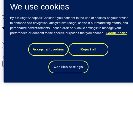
Finland (suomi)
We use cookies
Förenta staterna (English)
Tieto
By clicking “Accept All Cookies,” you consent to the use of cookies on your device
to enhance site navigation, analyze site usage, assist in our marketing efforts, and
Vi skapar långsiktigt värde
personalize advertisements. Please click on 'Cookie settings' to manage your
preferences or consent to the specific purposes that you choose.
Cookie notice
Genom att verkligen förstå våra kunder och agera med ett tydligt
syfte förvandlar vi idéer och potential till resultat som gör skillnad.
Accept all cookies
Reject all
Läs mer
Pausa
Spela
Cookies settings