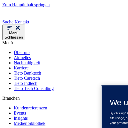
Zum Hauptinhalt springen
Suche
Kontakt
Menü
Schliessen
Menü
Über uns
Aktuelles
Nachhaltigkeit
Karriere
Tieto Banktech
Tieto Caretech
Tieto Indtech
Tieto Tech Consulting
Branchen
We u
Kundenreferenzen
Events
By clicking “
Insights
site usage, a
Medienbibliothek
your prefere