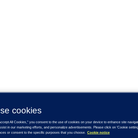
se cookies
Accept All Cookies,” you consent to the use of cookies on your device to enhance site naviga
ssist in our marketing efforts, and personalize advertisements. Please click on 'Cookie setti
nces or consent to the specific purposes that you choose.
Cookie notice