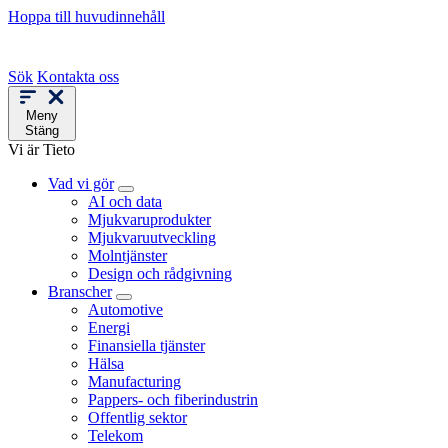
Hoppa till huvudinnehåll
Sök
Kontakta oss
Meny
Stäng
Vi är Tieto
Vad vi gör
AI och data
Mjukvaruprodukter
Mjukvaruutveckling
Molntjänster
Design och rådgivning
Branscher
Automotive
Energi
Finansiella tjänster
Hälsa
Manufacturing
Pappers- och fiberindustrin
Offentlig sektor
Telekom