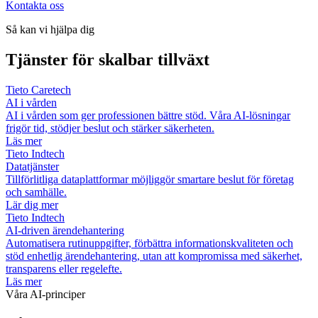
Kontakta oss
Så kan vi hjälpa dig
Tjänster för skalbar tillväxt
Tieto Caretech
AI i vården
AI i vården som ger professionen bättre stöd. Våra AI-lösningar
frigör tid, stödjer beslut och stärker säkerheten.
Läs mer
Tieto Indtech
Datatjänster
Tillförlitliga dataplattformar möjliggör smartare beslut för företag
och samhälle.
Lär dig mer
Tieto Indtech
AI-driven ärendehantering
Automatisera rutinuppgifter, förbättra informationskvaliteten och
stöd enhetlig ärendehantering, utan att kompromissa med säkerhet,
transparens eller regelefte.
Läs mer
Våra AI-principer