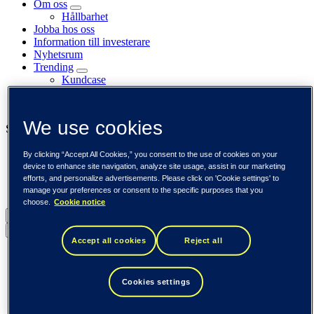
Om oss
Hållbarhet
Jobba hos oss
Information till investerare
Nyhetsrum
Trending
Kundcase
Insikter
Event
We use cookies
Se också
Tieto Banktech
By clicking “Accept All Cookies,” you consent to the use of cookies on your
Tieto Caretech
device to enhance site navigation, analyze site usage, assist in our marketing
Tieto Indtech
efforts, and personalize advertisements. Please click on 'Cookie settings' to
Tieto Tech Consulting
manage your preferences or consent to the specific purposes that you
choose.
Cookie notice
Sverige (svenska)
Back to menu
Accept all cookies
Reject all
Global (English)
DACH (Deutsch)
Spanien / Iberia (español)
Cookies settings
Sverige (svenska)
Norge (norsk)