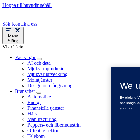
Hoppa till huvudinnehåll
Sök
Kontakta oss
Meny
Stäng
Vi är Tieto
Vad vi gör
AI och data
Mjukvaruprodukter
Mjukvaruutveckling
Molntjänster
We u
Design och rådgivning
Branscher
Automotive
By clicking “
Energi
site usage, a
Finansiella tjänster
your prefere
Hälsa
Manufacturing
Pappers- och fiberindustrin
Offentlig sektor
Telekom