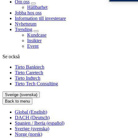
Om oss
Hållbarhet
Jobba hos oss
Information till investerare
Nyhetsrum
Trending
Kundcase
Insikter
Event
Se också
Tieto Banktech
Tieto Caretech
Tieto Indtech
Tieto Tech Consulting
Sverige (svenska)
Back to menu
Global (English)
DACH (Deutsch)
Spanien / Iberia (español)
Sverige (svenska)
Norge (norsk)