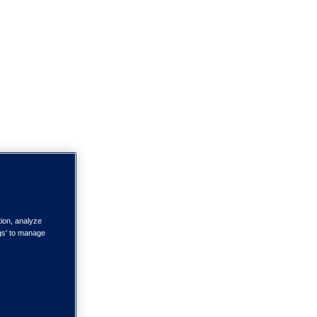
tion, analyze
ngs' to manage