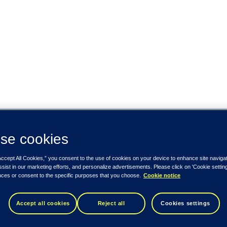
se cookies
Accept All Cookies,” you consent to the use of cookies on your device to enhance site naviga
ssist in our marketing efforts, and personalize advertisements. Please click on 'Cookie setti
nces or consent to the specific purposes that you choose.
Cookie notice
Accept all cookies
Reject all
Cookies settings