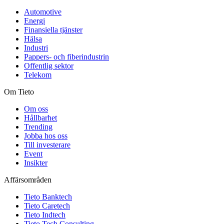
Automotive
Energi
Finansiella tjänster
Hälsa
Industri
Pappers- och fiberindustrin
Offentlig sektor
Telekom
Om Tieto
Om oss
Hållbarhet
Trending
Jobba hos oss
Till investerare
Event
Insikter
Affärsområden
Tieto Banktech
Tieto Caretech
Tieto Indtech
Tieto Tech Consulting