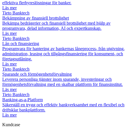
effektiva flerhyreslösningar för banker.
Läs mer
Tieto Banktech
Bekämpning av finansiell brottslighet
Bekämpa bedrägerier och finansiell brottslighet med hjälp av
programvara, delad information, AI och expertkunskap.
Läs mer
Tieto Banktech
Lån och finansiering
Programvara för hantering av bankernas låneprocess- från utgivning,
administration, leasing och tillgångsfinansiering för konsument- och
företagsutlåning.
Läs mer
Tieto Banktech
Sparande och förmögenhetsförvaltning
Leverera personliga tjänster inom sparande, investeringar och
förmögenhetsförvaltning med en skalbar plattform för finansinstitut.
Läs mer
Tieto Banktech
Banking-as-a-Platform
Säkerställ en trygg och effektiv bankverksamhet med en flexibel och
driftsklar bankplattform.
Läs mer
Kundcase