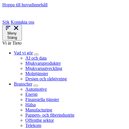
Hoppa till huvudinnehåll
Sök
Kontakta oss
Meny
Stäng
Vi är Tieto
Vad vi gör
AI och data
Mjukvaruprodukter
Mjukvaruutveckling
Molntjänster
Design och rådgivning
Branscher
Automotive
Energi
Finansiella tjänster
Hälsa
Manufacturing
Pappers- och fiberindustrin
Offentlig sektor
Telekom