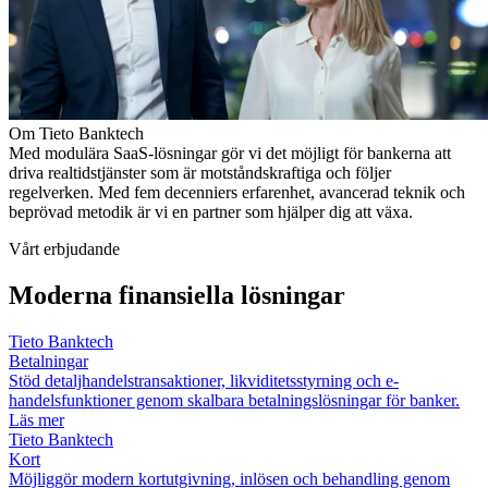
Om Tieto Banktech
Med modulära SaaS-lösningar gör vi det möjligt för bankerna att
driva realtidstjänster som är motståndskraftiga och följer
regelverken. Med fem decenniers erfarenhet, avancerad teknik och
beprövad metodik är vi en partner som hjälper dig att växa.
Vårt erbjudande
Moderna finansiella lösningar
Tieto Banktech
Betalningar
Stöd detaljhandelstransaktioner, likviditetsstyrning och e-
handelsfunktioner genom skalbara betalningslösningar för banker.
Läs mer
Tieto Banktech
Kort
Möjliggör modern kortutgivning, inlösen och behandling genom