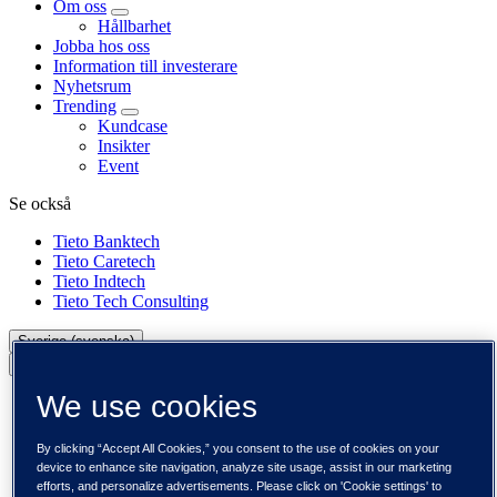
Om oss
Hållbarhet
Jobba hos oss
Information till investerare
Nyhetsrum
Trending
Kundcase
Insikter
Event
Se också
Tieto Banktech
Tieto Caretech
Tieto Indtech
Tieto Tech Consulting
Sverige (svenska)
Back to menu
We use cookies
Global (English)
DACH (Deutsch)
Spanien / Iberia (español)
By clicking “Accept All Cookies,” you consent to the use of cookies on your
Sverige (svenska)
device to enhance site navigation, analyze site usage, assist in our marketing
Norge (norsk)
efforts, and personalize advertisements. Please click on 'Cookie settings' to