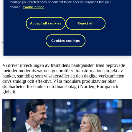
Finland (suomi)
manage your preferences or consent to the specific purposes that you
Förenta staterna (English)
choose.
Cookie notice
Tieto
Tieto Banktech
Accept all cookies
Reject all
Tieto Banktech
Cookies settings
Vår programvara skapar långsiktigt
värde för bank – och finanssektorn
Vi driver utvecklingen av framtidens banktjänster. Med beprövade
metoder moderniserar och genomför vi transformationsprojekt av
banker, samtidigt som vi säkerställer att den dagliga verksamheten
drivs smidigt och effektivt. Våra modulära produktsviter ökar
skalbarheten för banker och finansbolag i Norden, Europa och
globalt.