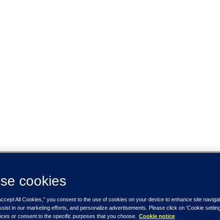
se cookies
Accept All Cookies,” you consent to the use of cookies on your device to enhance site naviga
ssist in our marketing efforts, and personalize advertisements. Please click on 'Cookie setti
nces or consent to the specific purposes that you choose.
Cookie notice