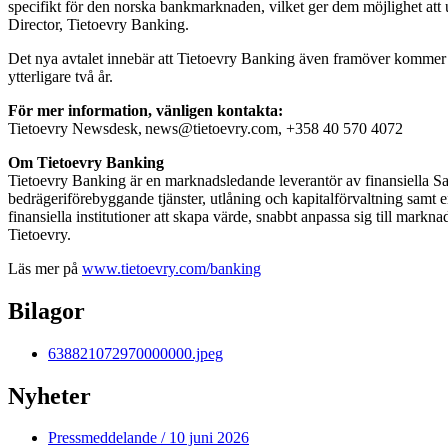
specifikt för den norska bankmarknaden, vilket ger dem möjlighet att 
Director, Tietoevry Banking.
Det nya avtalet innebär att Tietoevry Banking även framöver kommer a
ytterligare två år.
För mer information, vänligen kontakta:
Tietoevry Newsdesk, news@tietoevry.com, +358 40 570 4072
Om Tietoevry Banking
Tietoevry Banking är en marknadsledande leverantör av finansiella Saa
bedrägeriförebyggande tjänster, utlåning och kapitalförvaltning samt 
finansiella institutioner att skapa värde, snabbt anpassa sig till mark
Tietoevry.
Läs mer på
www.tietoevry.com/banking
Bilagor
638821072970000000.jpeg
Nyheter
Pressmeddelande
/ 10 juni 2026