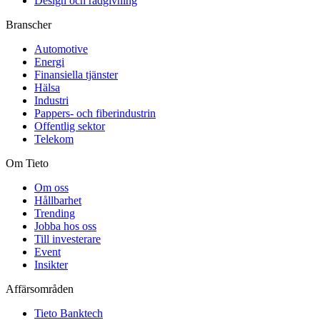
Design och rådgivning
Branscher
Automotive
Energi
Finansiella tjänster
Hälsa
Industri
Pappers- och fiberindustrin
Offentlig sektor
Telekom
Om Tieto
Om oss
Hållbarhet
Trending
Jobba hos oss
Till investerare
Event
Insikter
Affärsområden
Tieto Banktech