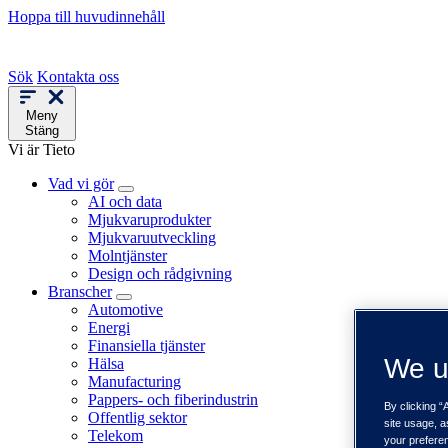
Hoppa till huvudinnehåll
Sök
Kontakta oss
Meny
Stäng
Vi är Tieto
Vad vi gör
AI och data
Mjukvaruprodukter
Mjukvaruutveckling
Molntjänster
Design och rådgivning
Branscher
Automotive
Energi
Finansiella tjänster
We u
Hälsa
Manufacturing
Pappers- och fiberindustrin
By clicking “
Offentlig sektor
site usage, a
Telekom
your prefere