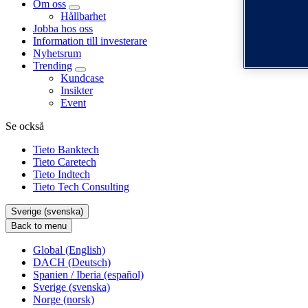
Om oss
Hållbarhet
Jobba hos oss
Information till investerare
Nyhetsrum
Trending
Kundcase
Insikter
Event
Se också
Tieto Banktech
Tieto Caretech
Tieto Indtech
Tieto Tech Consulting
Sverige (svenska)
Back to menu
Global (English)
DACH (Deutsch)
Spanien / Iberia (español)
Sverige (svenska)
Norge (norsk)