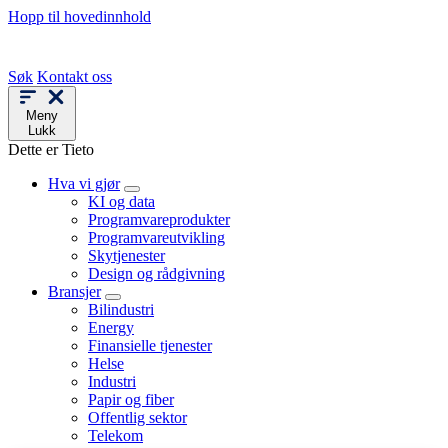
Hopp til hovedinnhold
Søk
Kontakt oss
Meny
Lukk
Dette er Tieto
Hva vi gjør
KI og data
Programvareprodukter
Programvareutvikling
Skytjenester
Design og rådgivning
Bransjer
Bilindustri
Energy
Finansielle tjenester
Helse
Industri
Papir og fiber
Offentlig sektor
Telekom