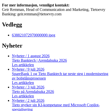
For mer informasjon, vennligst kontakt:
Geir Remman, Head of Communication and Marketing, Tietoevry
Banking: geir.remman@tietoevry.com
Vedlegg
638821072970000000.jpeg
Nyheter
Nyheter
/ 1 august 2026
Tieto Banktech | Arendalsuka 2026
Les artikkelen
Nyheter
/ 9 juli 2026
SpareBank 1 og Tieto Banktech tar neste steg i modernisering
av boliglånsprosessen
Les artikkelen
Nyheter
/ 3 juli 2026
Tieto på Arendalsuka 2026
Les artikkelen
Nyheter
/ 2 juli 2026
Tieto styrker sin KI-kompetanse med Microsoft Copilot-
spesialisering