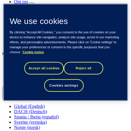
Om oss
Sustainability
Karriere
For investorer
We use cookies
Nyhetsrom
Aktuelt
By clicking “Accept All Cookies,” you consent to the use of cookies on your
Kundene
device to enhance site navigation, analyze site usage, assist in our marketing
Innsikt
efforts, and personalize advertisements. Please click on 'Cookie settings' to
Arrangementer
manage your preferences or consent to the specific purposes that you
choose.
Cookie notice
Our businesses
Tieto Banktech
Accept all cookies
Reject all
Tieto Caretech
Tieto Indtech
Tieto Tech Consulting
Cookies settings
Norge (norsk)
Back to menu
Global (English)
DACH (Deutsch)
Spania / Iberia (español)
Sverige (svenska)
Norge (norsk)