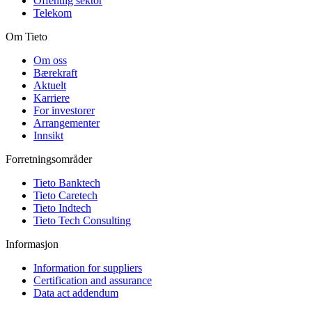
Offentlig sektor
Telekom
Om Tieto
Om oss
Bærekraft
Aktuelt
Karriere
For investorer
Arrangementer
Innsikt
Forretningsområder
Tieto Banktech
Tieto Caretech
Tieto Indtech
Tieto Tech Consulting
Informasjon
Information for suppliers
Certification and assurance
Data act addendum