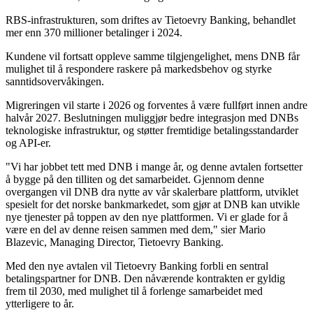
RBS-infrastrukturen, som driftes av Tietoevry Banking, behandlet
mer enn 370 millioner betalinger i 2024.
Kundene vil fortsatt oppleve samme tilgjengelighet, mens DNB får
mulighet til å respondere raskere på markedsbehov og styrke
sanntidsovervåkingen.
Migreringen vil starte i 2026 og forventes å være fullført innen andre
halvår 2027. Beslutningen muliggjør bedre integrasjon med DNBs
teknologiske infrastruktur, og støtter fremtidige betalingsstandarder
og API-er.
"Vi har jobbet tett med DNB i mange år, og denne avtalen fortsetter
å bygge på den tilliten og det samarbeidet. Gjennom denne
overgangen vil DNB dra nytte av vår skalerbare plattform, utviklet
spesielt for det norske bankmarkedet, som gjør at DNB kan utvikle
nye tjenester på toppen av den nye plattformen. Vi er glade for å
være en del av denne reisen sammen med dem," sier Mario
Blazevic, Managing Director, Tietoevry Banking.
Med den nye avtalen vil Tietoevry Banking forbli en sentral
betalingspartner for DNB. Den nåværende kontrakten er gyldig
frem til 2030, med mulighet til å forlenge samarbeidet med
ytterligere to år.