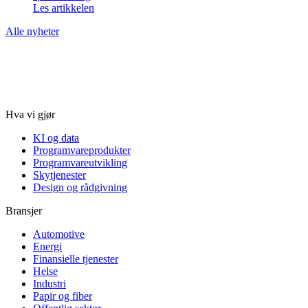
Les artikkelen
Alle nyheter
Hva vi gjør
KI og data
Programvareprodukter
Programvareutvikling
Skytjenester
Design og rådgivning
Bransjer
Automotive
Energi
Finansielle tjenester
Helse
Industri
Papir og fiber