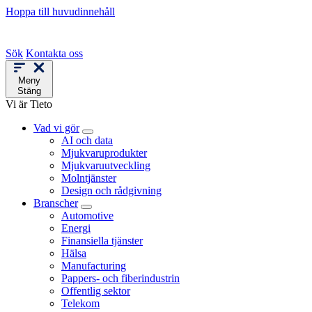
Hoppa till huvudinnehåll
Sök
Kontakta oss
Meny
Stäng
Vi är Tieto
Vad vi gör
AI och data
Mjukvaruprodukter
Mjukvaruutveckling
Molntjänster
Design och rådgivning
Branscher
Automotive
Energi
Finansiella tjänster
Hälsa
Manufacturing
Pappers- och fiberindustrin
Offentlig sektor
Telekom