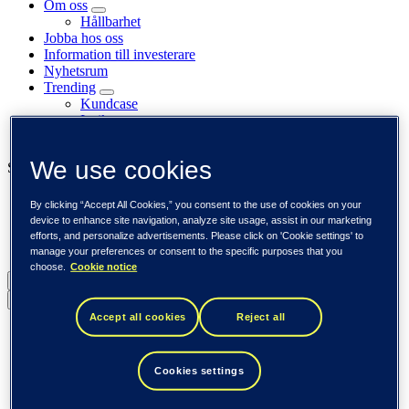
Om oss
Hållbarhet
Jobba hos oss
Information till investerare
Nyhetsrum
Trending
Kundcase
Insikter
Event
We use cookies
Se också
Tieto Banktech
By clicking “Accept All Cookies,” you consent to the use of cookies on your
Tieto Caretech
device to enhance site navigation, analyze site usage, assist in our marketing
Tieto Indtech
efforts, and personalize advertisements. Please click on 'Cookie settings' to
Tieto Tech Consulting
manage your preferences or consent to the specific purposes that you
choose.
Cookie notice
Sverige (svenska)
Back to menu
Accept all cookies
Reject all
Global (English)
DACH (Deutsch)
Spanien / Iberia (español)
Cookies settings
Sverige (svenska)
Norge (norsk)