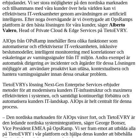
erbjudandet. Vi ser stora möjligheter på den nordiska marknaden
och tillsammans med våra kunder över hela världen kan vi
effektivisera IT-verksamheter genom användningen av artificiell
intelligens. Efter noga övervägande är vi övertygade att OpsRamps
plattform är den bästa lösningen för våra kunder, säger
Alberto
Valero
, Head of Private Cloud & Edge Services på TietoEVRY.
AIOps från OPsRamp innehåller flera olika funktioner som
automatiserar och effektiviserar IT-verksamheten, inklusive
beslutsmodeller, intelligent monitorering med korrelationer och
eskaleringar av varningssignaler från IT miljön. Andra exempel är
automatisk dirigering av incidenter och åtgärder för dessa Lösningen
möjliggör att användare proaktivt kan utläsa, kontextualisera och
hantera varningssignaler innan dessa orsakar problem.
TietoEVRYs lösning Next-Gen Enterprise Services erbjuder
metoder för att modernisera kunders IT-infrastruktur och maximera
effektiviteten i systemen, och samtidigt kontinuerligt förbättra och
automatisera kunders IT-landskap. AIOps är helt centralt för denna
process.
– Den nordiska marknaden för AIOps växer fort, och TietoEVRY är
den ledande nordiska systemintegratören, säger George Bonser,
Vice President EMEA på OpsRamp. Vi ser fram emot att utbilda alla
på TietoEVRY i vår plattform och hjälpa deras kunder att bibehålla