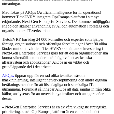
utmaningar.
Med fokus på AIOps (Artificial intelligence for IT operations)
kommer TietoEVRY integrera OpsRamps plattform i sitt nya
erbjudand
e, Next-Gen Enterprise Services.
Det kommer möjliggöra
snabb och skalbar användning av AI och automation i företags och
organisationers IT-verksamhet.
TietoEVRY har idag 24 000 konsulter och experter som hjälper
företag, organisationer och offentliga förvaltningar i över 90 olika
länder runt om i världen. TietoEVRYs omfattande investering i
Next-Gen Enterprise Services görs för att dessa organisationer ska
kunna säkerställa en modern och hög kvalitet av kritiska
affärssystem och applikationer. AIOps är en viktig och
grundläggande del i det arbetet.
AIOps,
öppnar upp för en rad olika tekniker, såsom
maskininlärning, intelligent nätverksoptimering och andra digitala
beräkningsmetoder för att lösa dagliga och storskaliga IT-
utmaningar. Förenklat så innebär AIOps att data samlas in från olika
källor, analyseras för att utveckla nya insikter och att agera efter
dessa.
–
Net-Gen Enterprise Services är en av våra viktigaste strategiska
prioriteringar, och OpsRamps plattform är en central del i det