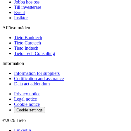
Jobba hos oss
Till investerare
Event
Insikter
Affärsområden
Tieto Banktech
Tieto Caretech
Tieto Indtech
Tieto Tech Consulting
Information
Information for suppliers
Certification and assurance
Data act addendum
Privacy notice
Legal notice
Cookie notice
Cookie settings
©2026
Tieto
LinkedIn