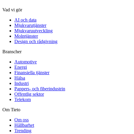
Vad vi gör
AI och data
Mjukvarutjänster
Mjukvaruutveckling
Molntjänster
Design och rådgivning
Branscher
Automotive
Energi
Finansiella tjänster
Hälsa
Industri
Pappers- och fiberindustrin
Offentlig sektor
Telekom
Om Tieto
Om oss
Hållbarhet
Trending