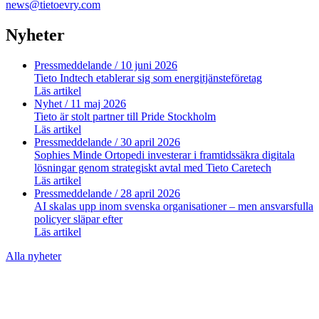
news@tietoevry.com
Nyheter
Pressmeddelande
/ 10 juni 2026
Tieto Indtech etablerar sig som energitjänsteföretag
Läs artikel
Nyhet
/ 11 maj 2026
Tieto är stolt partner till Pride Stockholm
Läs artikel
Pressmeddelande
/ 30 april 2026
Sophies Minde Ortopedi investerar i framtidssäkra digitala
lösningar genom strategiskt avtal med Tieto Caretech
Läs artikel
Pressmeddelande
/ 28 april 2026
AI skalas upp inom svenska organisationer – men ansvarsfulla
policyer släpar efter
Läs artikel
Alla nyheter