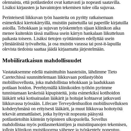
olennaista, että potilastiedot ovat kattavasti ja nopeasti saatavilla.
Lisäksi kirjausten ja havaintojen tekemisen tulee olla sujuvaa.
Perinteisesti liikkuvan työn haasteita on pyritty ratkaisemaan
esimerkiksi kiertokärryillä, muistiin painetuilla tai paperille kirjatuilla
asioilla. Tehokkaan ja sujuvan työskentelyn sijaan kliinikon aika
menee kuitenkin tässä mallissa usein kärryn hankalaan liikutteluun
paikasta toiseen. Lisäksi tietojen syöttäminen edellyttää usein
ylimääräisiä työvaiheita, ja osa muistin varassa tai post-it-lapuilla
olevista tiedoista saattaa jäädä kirjaamatta järjestelmään.
Mobiiliratkaisun mahdollisuudet
Vastataksemme edellä mainittuihin haasteisiin, lähdimme Tieto
Caretechissä suunnittelemaan liikkuvaan potilastyöhön
mobiilisovellusta, joka mahdollistaa tehokkaan ja laadukkaan
potilaan hoidon. Perehtymällä kliinikoiden työhön pyrimme
tunnistamaan keskeisiä kipupisteitä, joita esimerkiksi kotihoidon
lääkärit sekä kotisairaalan lääkärit ja hoitajat kohtaavat jatkuvasti
liikkuvassa työssään. Lifecare Terveydenhuollon mobiilisovelluksen
kohderyhmänä on erityisesti lääkärit, ja muut liikkuvaa hoitotyötä
tekevät ammattilaiset, jotka hyötyvät nopeasta pääsystä
potilastietoihin kiinteän työpisteen ulkopuolella. Sovellus
mahdollistaa myös potilasmerkintöjen ja muistiinpanojen tekemisen,
jolloin kliinikon muistikuorma vähenee ja työskentely nopeutuu.