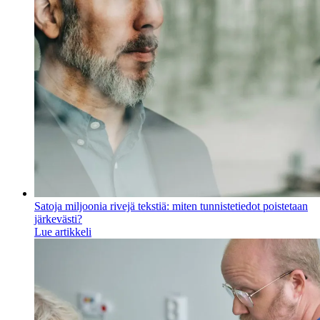
Satoja miljoonia rivejä tekstiä: miten tunnistetiedot poistetaan
järkevästi?
Lue artikkeli