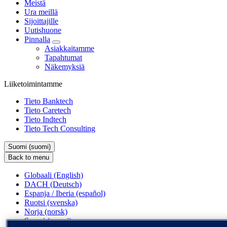
Meistä
Ura meillä
Sijoittajille
Uutishuone
Pinnalla
Asiakkaitamme
Tapahtumat
Näkemyksiä
Liiketoimintamme
Tieto Banktech
Tieto Caretech
Tieto Indtech
Tieto Tech Consulting
Suomi (suomi)
Back to menu
Globaali (English)
DACH (Deutsch)
Espanja / Iberia (español)
Ruotsi (svenska)
Norja (norsk)
Suomi (suomi)