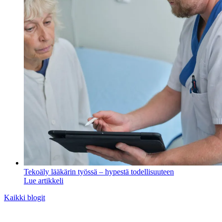
Tekoäly lääkärin työssä – hypestä todellisuuteen
Lue artikkeli
Kaikki blogit