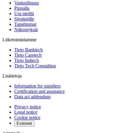
Vastuullisuus
Pinnalla
Ura meillä
Sijoittajille
Tapahtumat
Näkemyksiä
Liiketoimintamme
Tieto Banktech
Tieto Caretech
Tieto Indtech
Tieto Tech Consulting
Lisätietoja
Information for suppliers
Certification and assurance
Data act addendum
Privacy notice
Legal notice
Cookie notice
Evästeet