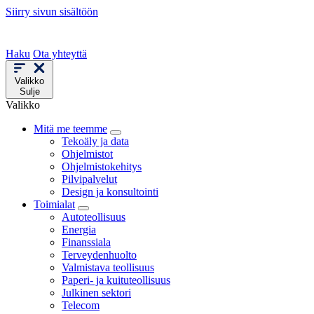
Siirry sivun sisältöön
Haku
Ota yhteyttä
Valikko
Sulje
Valikko
Mitä me teemme
Tekoäly ja data
Ohjelmistot
Ohjelmistokehitys
Pilvipalvelut
Design ja konsultointi
Toimialat
Autoteollisuus
Energia
Finanssiala
Terveydenhuolto
Valmistava teollisuus
Paperi- ja kuituteollisuus
Julkinen sektori
Telecom