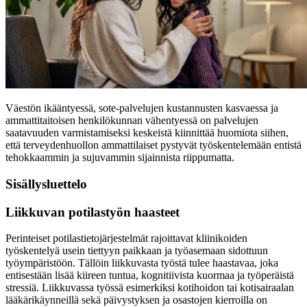
Väestön ikääntyessä, sote-palvelujen kustannusten kasvaessa ja
ammattitaitoisen henkilökunnan vähentyessä on palvelujen
saatavuuden varmistamiseksi keskeistä kiinnittää huomiota siihen,
että terveydenhuollon ammattilaiset pystyvät työskentelemään entistä
tehokkaammin ja sujuvammin sijainnista riippumatta.
Sisällysluettelo
Liikkuvan potilastyön haasteet
Perinteiset potilastietojärjestelmät rajoittavat kliinikoiden
työskentelyä usein tiettyyn paikkaan ja työasemaan sidottuun
työympäristöön. Tällöin liikkuvasta työstä tulee haastavaa, joka
entisestään lisää kiireen tuntua, kognitiivista kuormaa ja työperäistä
stressiä. Liikkuvassa työssä esimerkiksi kotihoidon tai kotisairaalan
lääkärikäynneillä sekä päivystyksen ja osastojen kierroilla on