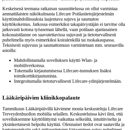
Keskeisenä teemana ratkaisun suunnittelussa on ollut varmistaa
ammattilaisten näkökulmasta Lifecare Potilastietojärjestelmän
käyttömahdollisuuksia laajentava sujuva ja saumaton
käyttökokemus. Jatkossa esimerkiksi takapäivystäjän ei tarvitse olla
jatkuvasti kotona työaseman lähellä, vaan potilaan ajantasainen
kokonaistilanne on saavutettavissa sujuvasti ja tietoturvallisesti
puhelimella myös esimerkiksi koiralenkillä tai ruokakaupassa.
Teknisesti sujuvuus ja saumattomuus varmistetaan mm. seuraavilla
asioilla:
Mahdollistamalla sovelluksen käyttö Wlan- ja
mobiiliverkoissa.
Tukemalla kirjautumisessa Lifecare-tunnuksen lisäksi
toimikorttikirjautumista.
Integroitumalla tietoturvallisesti Lifecare-ydinjärjestelmään.
Lääkäripäivien kliinikkopalaute
Tammikuun Lääkäripäivillä kävimme monia keskusteluja Lifecare
Terveydenhuollon mobiilia selaillen. Keskusteluissa kävi ilmi, että
sovelluksemme käyttöliittymä vaikuttaa selkeältä, intuitiiviselta ja
yksinkertaisesti helpolta käyttää. Olennaiset tiedot ovat saatavilla ja
kertomustekstin sekä mittaustietojen kirjaaminen sujuu puhelimen