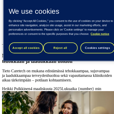
Yhdysvallat (English)
We use cookies
Tieto
Näkemyksiä
By clicking “Accept All Cookies,” you consent to the use of cookies on your device to
Mobiiliratkaisut mahdollistavat liikkuvan, tehokkaan ja
enhance site navigation, analyze site usage, assist in our marketing efforts, and
laadukkaan hoidon
personalize advertisements. Please click on 'Cookie settings' to manage your
preferences or consent to the specific purposes that you choose.
Cookie notice
Näkemyksiä
Tieto Caretech
Accept all cookies
Reject all
Cookies settings
Mobiiliratkaisut mahdollistavat liikkuvan,
tehokkaan ja laadukkaan hoidon
Tieto Caretech on mukana edistämässä tehokkaampaa, sujuvampaa
ja laadukkaampaa terveydenhuoltoa sekä vapauttamassa kliinikoiden
aikaa tärkeimpään – potilaan kohtaamiseen.
Heikki Pulkkinen
4 maaliskuuta 2025
Lukuaika {number} min