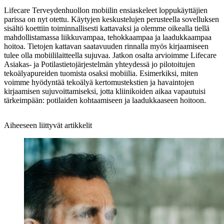
Lifecare Terveydenhuollon mobiilin ensiaskeleet loppukäyttäjien
parissa on nyt otettu. Käytyjen keskustelujen perusteella sovelluksen
sisältö koettiin toiminnallisesti kattavaksi ja olemme oikealla tiellä
mahdollistamassa liikkuvampaa, tehokkaampaa ja laadukkaampaa
hoitoa. Tietojen kattavan saatavuuden rinnalla myös kirjaamiseen
tulee olla mobiililaitteella sujuvaa. Jatkon osalta arvioimme Lifecare
Asiakas- ja Potilastietojärjestelmän yhteydessä jo pilotoitujen
tekoälyapureiden tuomista osaksi mobiilia. Esimerkiksi, miten
voimme hyödyntää tekoälyä kertomustekstien ja havaintojen
kirjaamisen sujuvoittamiseksi, jotta kliinikoiden aikaa vapautuisi
tärkeimpään: potilaiden kohtaamiseen ja laadukkaaseen hoitoon.
Aiheeseen liittyvät artikkelit