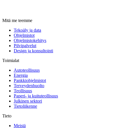
Mitä me teemme
Tekoäly ja data
Ohjelmistot
Ohjelmistokehitys
Pilvipalvelut
Design ja konsultointi
Toimialat
Autoteollisuus
Energia
Pankkiohjelmistot
Terveydenhuolto
Teollisuus
Paperi- ja kuituteollisuus
Julkinen sektori
Tietoliikenne
Tieto
Meistä