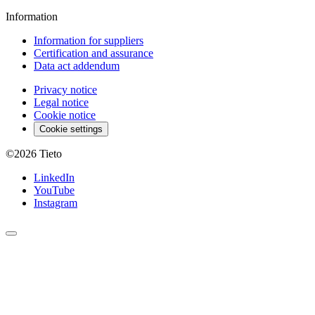
Information
Information for suppliers
Certification and assurance
Data act addendum
Privacy notice
Legal notice
Cookie notice
Cookie settings
©2026
Tieto
LinkedIn
YouTube
Instagram