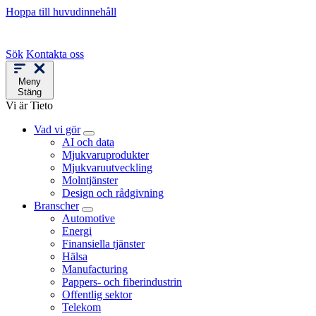
Hoppa till huvudinnehåll
Sök
Kontakta oss
Meny
Stäng
Vi är Tieto
Vad vi gör
AI och data
Mjukvaruprodukter
Mjukvaruutveckling
Molntjänster
Design och rådgivning
Branscher
Automotive
Energi
Finansiella tjänster
Hälsa
Manufacturing
Pappers- och fiberindustrin
Offentlig sektor
Telekom