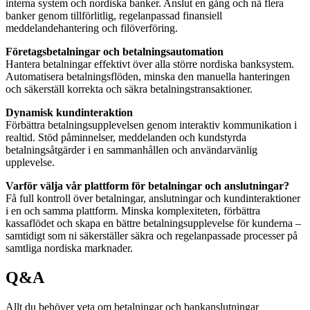
interna system och nordiska banker. Anslut en gång och nå flera
banker genom tillförlitlig, regelanpassad finansiell
meddelandehantering och filöverföring.
Företagsbetalningar och betalningsautomation
Hantera betalningar effektivt över alla större nordiska banksystem.
Automatisera betalningsflöden, minska den manuella hanteringen
och säkerställ korrekta och säkra betalningstransaktioner.
Dynamisk kundinteraktion
Förbättra betalningsupplevelsen genom interaktiv kommunikation i
realtid. Stöd påminnelser, meddelanden och kundstyrda
betalningsåtgärder i en sammanhållen och användarvänlig
upplevelse.
Varför välja vår plattform för betalningar och anslutningar?
Få full kontroll över betalningar, anslutningar och kundinteraktioner
i en och samma plattform. Minska komplexiteten, förbättra
kassaflödet och skapa en bättre betalningsupplevelse för kunderna –
samtidigt som ni säkerställer säkra och regelanpassade processer på
samtliga nordiska marknader.
Q&A
Allt du behöver veta om betalningar och bankanslutningar