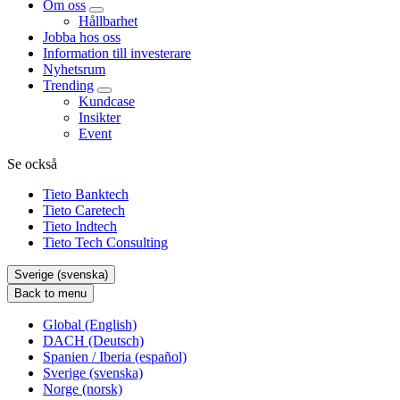
Om oss
Hållbarhet
Jobba hos oss
Information till investerare
Nyhetsrum
Trending
Kundcase
Insikter
Event
Se också
Tieto Banktech
Tieto Caretech
Tieto Indtech
Tieto Tech Consulting
Sverige (svenska)
Back to menu
Global (English)
DACH (Deutsch)
Spanien / Iberia (español)
Sverige (svenska)
Norge (norsk)