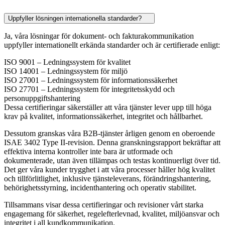
Uppfyller lösningen internationella standarder?
Ja, våra lösningar för dokument- och fakturakommunikation
uppfyller internationellt erkända standarder och är certifierade enligt:
ISO 9001 – Ledningssystem för kvalitet
ISO 14001 – Ledningssystem för miljö
ISO 27001 – Ledningssystem för informationssäkerhet
ISO 27701 – Ledningssystem för integritetsskydd och
personuppgiftshantering
Dessa certifieringar säkerställer att våra tjänster lever upp till höga
krav på kvalitet, informationssäkerhet, integritet och hållbarhet.
Dessutom granskas våra B2B-tjänster årligen genom en oberoende
ISAE 3402 Type II-revision. Denna granskningsrapport bekräftar att
effektiva interna kontroller inte bara är utformade och
dokumenterade, utan även tillämpas och testas kontinuerligt över tid.
Det ger våra kunder trygghet i att våra processer håller hög kvalitet
och tillförlitlighet, inklusive tjänsteleverans, förändringshantering,
behörighetsstyrning, incidenthantering och operativ stabilitet.
Tillsammans visar dessa certifieringar och revisioner vårt starka
engagemang för säkerhet, regelefterlevnad, kvalitet, miljöansvar och
integritet i all kundkommunikation.