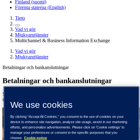
Finland (suomi)
Förenta staterna (English)
Tieto
Vad vi gör
Mjukvarutjänster
Multichannel & Business Information Exchange
Vad vi gör
Mjukvarutjänster
Betalningar och bankanslutningar
Betalningar och bankanslutningar
Säkra och sammanlänkade betalningar i hela Norden – från system
till kund.
We use cookies
By clicking “Accept All Cookies,” you consent to the use of cookies on your
device to enhance site navigation, analyze site usage, assist in our marketing
efforts, and personalize advertisements. Please click on 'Cookie settings' to
manage your preferences or consent to the specific purposes that you
choose.
Cookie notice