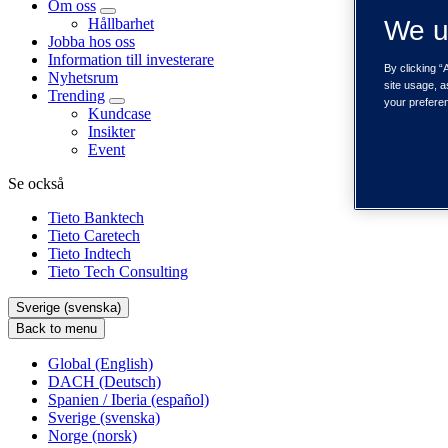
Om oss
Hållbarhet
We u
Jobba hos oss
Information till investerare
By clicking “
Nyhetsrum
site usage, a
Trending
your prefere
Kundcase
Insikter
Event
Se också
Tieto Banktech
Tieto Caretech
Tieto Indtech
Tieto Tech Consulting
Sverige (svenska)
Back to menu
Global (English)
DACH (Deutsch)
Spanien / Iberia (español)
Sverige (svenska)
Norge (norsk)