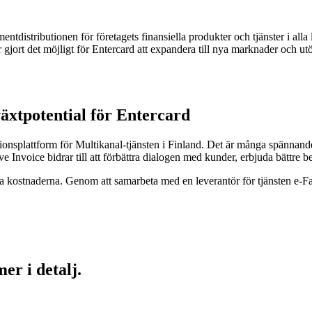
entdistributionen för företagets finansiella produkter och tjänster i al
ar gjort det möjligt för Entercard att expandera till nya marknader och 
äxtpotential för Entercard
ionsplattform för Multikanal-tjänsten i Finland. Det är många spännande
Live Invoice bidrar till att förbättra dialogen med kunder, erbjuda bättre
ra kostnaderna. Genom att samarbeta med en leverantör för tjänsten e-Fa
er i detalj.