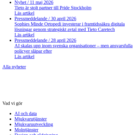
Nyhet
/ 11 maj 2026
Tieto är stolt partner till Pride Stockholm
Läs artikel
Pressmeddelande
/ 30 april 2026
Sophies Minde Ortopedi investerar i framtidssäkra digitala
lösningar genom strategiskt avtal med Tieto Caretech
Läs artikel
Pressmeddelande
/ 28 april 2026
AI skalas upp inom svenska organisationer – men ansvarsfulla
policyer släpar efter
Läs artikel
Alla nyheter
Vad vi gör
AI och data
Mjukvarutjänster
Mjukvaruutveckling
Molntjänster