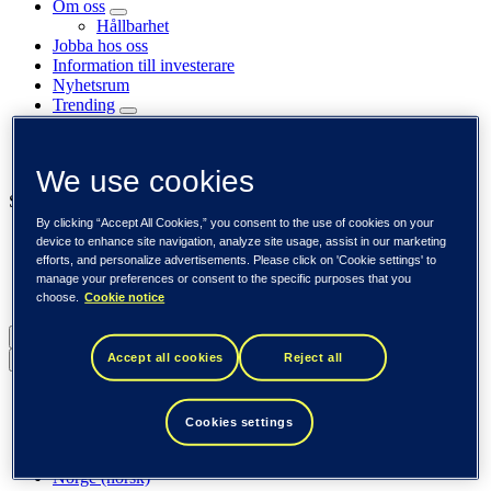
Om oss
Hållbarhet
Jobba hos oss
Information till investerare
Nyhetsrum
Trending
Kundcase
Insikter
Event
We use cookies
Se också
By clicking “Accept All Cookies,” you consent to the use of cookies on your
Tieto Banktech
device to enhance site navigation, analyze site usage, assist in our marketing
Tieto Caretech
efforts, and personalize advertisements. Please click on 'Cookie settings' to
Tieto Indtech
manage your preferences or consent to the specific purposes that you
Tieto Tech Consulting
choose.
Cookie notice
Sverige (svenska)
Accept all cookies
Reject all
Back to menu
Global (English)
DACH (Deutsch)
Cookies settings
Spanien / Iberia (español)
Sverige (svenska)
Norge (norsk)