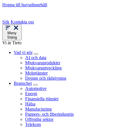
Hoppa till huvudinnehåll
Sök
Kontakta oss
Meny
Stäng
Vi är Tieto
Vad vi gör
AI och data
Mjukvaruprodukter
Mjukvaruutveckling
Molntjänster
Design och rådgivning
Branscher
Automotive
Energi
Finansiella tjänster
Hälsa
Manufacturing
Pappers- och fiberindustrin
Offentlig sektor
Telekom