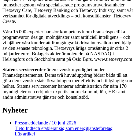
branscher genom våra specialiserade programvaruverksamheter
Tietoevry Care, Tietoevry Banking och Tietoevry Industry, samt vår
verksamhet för digitala utvecklings – och konsulttjänster, Tietoevry
Create.
Våra 15 000 experter har stor kompetens inom branschspecifika
programvaror, design, molntjänster samt artificiell intelligens – och
vi hjälper våra kunder att framgångsrikt driva innovation med hjälp
av den senaste teknologin. Tietoevrys årliga omsättning är cirka 2
miljarder euro. Bolagets aktier är noterade på NASDAQ i
Helsingfors och Stockholm samt på Oslo Børs. www.tietoevry.com
Statens servicecenter
är en svensk myndighet under
Finansdepartementet. Deras två huvuduppdrag bidrar båda till att
göra den svenska statsförvaltningen mer effektiv och tillgänglig som
helhet. Statens servicecenter hanterar administration för nära 170
myndigheter och erbjuder expertis inom ekonomi, lön, HR samt
andra administrativa tjänster och konsultstöd.
Nyheter
Pressmeddelande
/ 10 juni 2026
Tieto Indtech etablerar sig som energitjänsteföretag
Läs artikel