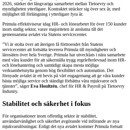
2026, stärker det långvariga samarbetet mellan Tietoevry och
myndigheten ytterligare. Kontraktet sträcker sig över sex år, med
möjlighet till förlängning i ytterligare fyra år.
Primula effektiviserar idag HR- och lönearbetet för över 150 kunder
inom statlig sektor, varav majoriteten är anslutna till det
gemensamma avtalet via Statens servicecenter.
”Vi är stolta över att återigen få förtroendet från Statens
servicecenter att fortsätta leverera Primula till myndigheter och
lärosäten över hela Sverige. Primula har utvecklats i nära samarbete
med våra kunder för att säkerställa trygg regelefterlevnad inom HR-
och lönehantering och samtidigt skapa mesta möjliga
verksamhetsnytta genom hög flexibilitet och automation. Det
förnyade avtalet är ett bevis på vårt engagemang att ge våra kunder
bästa möjliga service och ständigt förbättra våra mjukvaror och
tjänster”, säger
Eva Houltzén
, chef för HR & Payroll på Tietoevry
Industry.
Stabilitet och säkerhet i fokus
För organisationer inom offentlig sektor är stabilitet,
användarvänlighet och säkerhet avgörande vid införande av nya
mjukvarulösningar. Enligt det nya avtalet kommer Primula fortsatt