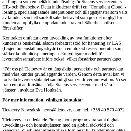
att fungera som en heltäckande lösning för Statens servicecenters
HR- och lönebehov. Detta inkluderar drift i en ”Compliant Cloud”-
lösning, specialanpassade integrationer och tilläggstjänster som valts
av kunden, samt ett särskilt säkerhetsavtal som gör det möjligt för
kunden att uppfylla de uppdaterade kraven i Säkerhetspolisens
föreskrifter.
Kontraktet omfattar även utveckling av nya funktioner efter
kundernas önskemål, såsom förbättrat stöd för hantering av LAS
(Lagen om anställningsskydd) och en utökad reservlönerutin som
stärker kontinuitetsplaneringen. En tydligare modell för
leverantörssamarbete införs också, vilket förstärker partnerskapet.
”För oss på Tietoevry är ett långsiktigt perspektiv och partnerskap
med våra kunder grundläggande värden. Genom detta avtal kan vi
fortsätta leverera stabilitet samtidigt som vi driver innovation. Vi ser
fram emot att fortsätta stödja Statens servicecenter med våra
tjänster”, avslutar Eva Houltzén.
För mer information, vänligen kontakta:
Tietoevry Newsdesk, news@tietoevry.com, tel. +358 40 570 4072
Tietoevry
är ett ledande företag inom programvara samt digitala
utvecklings- och konsulttjänster, med en global räckvidd och
kapacitet. Vi erbjuder affärskritiska lösningar till kunder inom olika