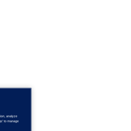
tion, analyze
ngs' to manage