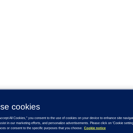
se cookies
Accept All Cookies,” you consent to the use of cookies on your device to enhance site naviga
ssist in our marketing efforts, and personalize advertisements. Please click on 'Cookie setti
nces or consent to the specific purposes that you choose.
Cookie notice