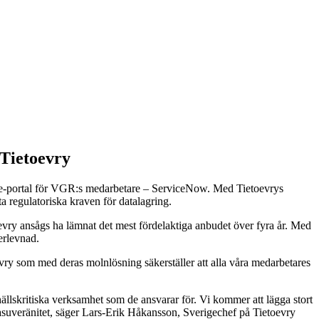
 Tietoevry
vice-portal för VGR:s medarbetare – ServiceNow. Med Tietoevrys
 regulatoriska kraven för datalagring.
evry ansågs ha lämnat det mest fördelaktiga anbudet över fyra år. Med
erlevnad.
vry som med deras molnlösning säkerställer att alla våra medarbetares
hällskritiska verksamhet som de ansvarar för. Vi kommer att lägga stort
tasuveränitet, säger Lars-Erik Håkansson, Sverigechef på Tietoevry