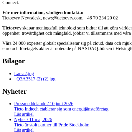
Connect.
För mer information, vänligen kontakta:
Tietoevry Newsdesk, news@tietoevry.com, +46 70 234 20 02
Tietoevry
skapar meningsfull teknologi som bidrar till att göra värld
öppenhet, trovärdighet och mångfald, jobbar vi tillsammans med våra 
Våra 24 000 experter globalt specialiserar sig på cloud, data och mjukv
euro och företagets aktier är noterade på NASDAQ-börsen i Helsing
Bilagor
Larsa2.jpg
_Q3A3517 (2) (2).jpg
Nyheter
Pressmeddelande
/ 10 juni 2026
Tieto Indtech etablerar sig som energitjänsteföretag
Läs artikel
Nyhet
/ 11 maj 2026
Tieto är stolt partner till Pride Stockholm
Läs artikel