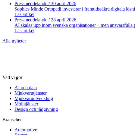
Pressmeddelande
/ 30 april 2026
Sophies Minde Ortopedi investerar i framtidssäkra digitala lösn
Läs artikel
Pressmeddelande
/ 28 april 2026
AI skalas upp inom svenska organisationer – men ansvarsfulla po
Läs artikel
Alla nyheter
Vad vi gör
AI och data
Mjukvarutjänster
Mjukvaruutveckling
Molntjänster
Design och rådgivning
Branscher
Automotive