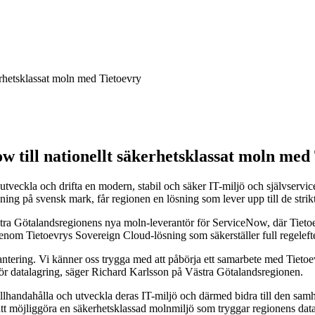
erhetsklassat moln med Tietoevry
w till nationellt säkerhetsklassat moln med
utveckla och drifta en modern, stabil och säker IT-miljö och självser
g på svensk mark, får regionen en lösning som lever upp till de strikta
ästra Götalandsregionens nya moln-leverantör för ServiceNow, där Tieto
e, genom Tietoevrys Sovereign Cloud-lösning som säkerställer full regeleft
ntering. Vi känner oss trygga med att påbörja ett samarbete med Tietoe
n för datalagring, säger Richard Karlsson på Västra Götalandsregionen.
illhandahålla och utveckla deras IT-miljö och därmed bidra till den sam
t att möjliggöra en säkerhetsklassad molnmiljö som tryggar regionens da