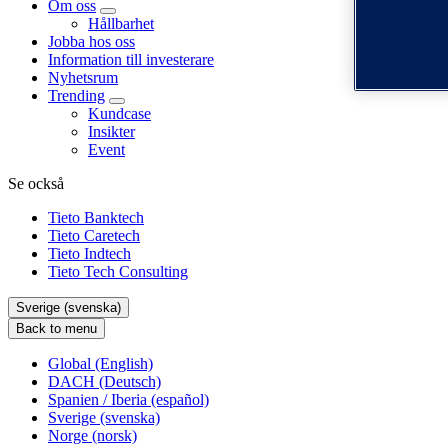
Om oss
Hållbarhet
Jobba hos oss
Information till investerare
Nyhetsrum
Trending
Kundcase
Insikter
Event
Se också
Tieto Banktech
Tieto Caretech
Tieto Indtech
Tieto Tech Consulting
Sverige (svenska)
Back to menu
Global (English)
DACH (Deutsch)
Spanien / Iberia (español)
Sverige (svenska)
Norge (norsk)