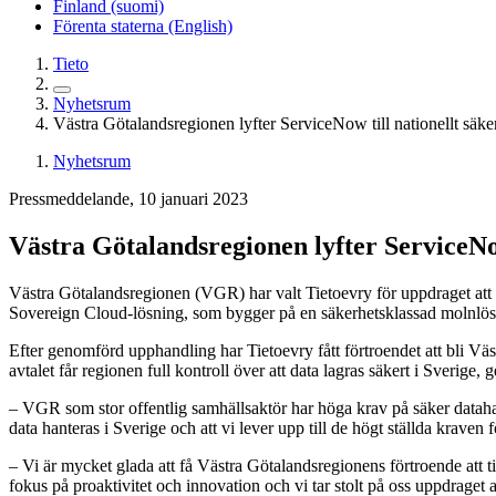
Finland (suomi)
Förenta staterna (English)
Tieto
Nyhetsrum
Västra Götalandsregionen lyfter ServiceNow till nationellt säk
Nyhetsrum
Pressmeddelande, 10 januari 2023
Västra Götalandsregionen lyfter ServiceNo
Västra Götalandsregionen (VGR) har valt Tietoevry för uppdraget att 
Sovereign Cloud-lösning, som bygger på en säkerhetsklassad molnlösnin
Efter genomförd upphandling har Tietoevry fått förtroendet att bli V
avtalet får regionen full kontroll över att data lagras säkert i Sverig
– VGR som stor offentlig samhällsaktör har höga krav på säker dataha
data hanteras i Sverige och att vi lever upp till de högt ställda krave
– Vi är mycket glada att få Västra Götalandsregionens förtroende att t
fokus på proaktivitet och innovation och vi tar stolt på oss uppdrage