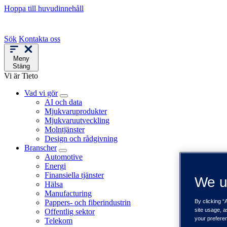
Hoppa till huvudinnehåll
Sök
Kontakta oss
Meny
Stäng
Vi är Tieto
Vad vi gör
AI och data
Mjukvaruprodukter
Mjukvaruutveckling
Molntjänster
Design och rådgivning
Branscher
Automotive
Energi
Finansiella tjänster
We u
Hälsa
Manufacturing
Pappers- och fiberindustrin
By clicking “
site usage, a
Offentlig sektor
your prefere
Telekom