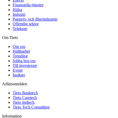
Energi
Finansiella tjänster
Hälsa
Industri
Pappers- och fiberindustrin
Offentlig sektor
Telekom
Om Tieto
Om oss
Hållbarhet
Trending
Jobba hos oss
Till investerare
Event
Insikter
Affärsområden
Tieto Banktech
Tieto Caretech
Tieto Indtech
Tieto Tech Consulting
Information