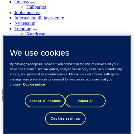
Om oss
Hållbarhet
Jobba hos oss
Information till investerare
Nyhetsrum
Trending
Kundcase
Insikter
Event
We use cookies
Se också
By clicking “Accept All Cookies,” you consent to the use of cookies on your
Tieto Banktech
device to enhance site navigation, analyze site usage, assist in our marketing
Tieto Caretech
efforts, and personalize advertisements. Please click on 'Cookie settings' to
Tieto Indtech
manage your preferences or consent to the specific purposes that you
Tieto Tech Consulting
choose.
Cookie notice
Sverige (svenska)
Back to menu
Accept all cookies
Reject all
Global (English)
DACH (Deutsch)
Cookies settings
Spanien / Iberia (español)
Sverige (svenska)
Norge (norsk)