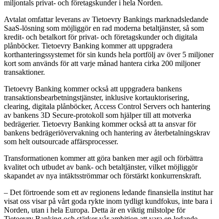
miljontals privat- och företagskunder i hela Norden.
Avtalat omfattar leverans av Tietoevry Bankings marknadsledande
SaaS-lösning som möjliggör en rad moderna betaltjänster, så som
kredit- och betalkort för privat- och företagskunder och digitala
plånböcker. Tietoevry Banking kommer att uppgradera
korthanteringssystemet för sin kunds hela portfölj av över 5 miljoner
kort som används för att varje månad hantera cirka 200 miljoner
transaktioner.
Tietoevry Banking kommer också att uppgradera bankens
transaktionsbearbetningstjänster, inklusive kortauktorisering,
clearing, digitala plånböcker, Access Control Servers och hantering
av bankens 3D Secure-protokoll som hjälper till att motverka
bedrägerier. Tietoevry Banking kommer också att ta ansvar för
bankens bedrägeriövervakning och hantering av återbetalningskrav
som helt outsourcade affärsprocesser.
Transformationen kommer att göra banken mer agil och förbättra
kvalitet och utbudet av bank- och betaltjänster, vilket möjliggör
skapandet av nya intäktsströmmar och förstärkt konkurrenskraft.
– Det förtroende som ett av regionens ledande finansiella institut har
visat oss visar på vårt goda rykte inom tydligt kundfokus, inte bara i
Norden, utan i hela Europa. Detta är en viktig milstolpe för
Tietoevry Banking och stärker vår ambition att vara en ledande