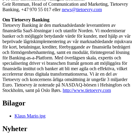
Geir Remman, Head of Communication and Marketing, Tietoevry
Banking, +47 970 55 017 eller
news@tietoevry.com
Om Tietoevry Banking
Tietoevry Banking är den marknadsledande leverantören av
finansiella SaaS-lösningar i och utanför Norden. Vi moderniserar
banker och möjliggör betydande värde för kunder, med hjälp av vår
beprövade lågriskimplementering av vår marknadsledande mjukvara
för kort, betalningar, krediter, förebyggande av finansiella bedrägeri
och förmögenhetshantering, samt en modulär, förintegrerad lösning
för Banking-as-a-Platform. Med överlägsen skala, expertis och
specialisering driver vi branschen framåt genom att möjliggöra för
finansiella institut och banker att bli mer agila och effektiva, vilket
accelererar deras digitala transformationsresa. Vi är en del av
Tietoevry och koncernens årliga omsättning är ungefär 3 miljarder
Euro. Tietoevry är noterade på NASDAQ-börsen i Helsingfors och
Stockholm, samt på Oslo Børs.
http://www.tietoevry.com
Bilagor
Klaus Mario.jpg
Nyheter