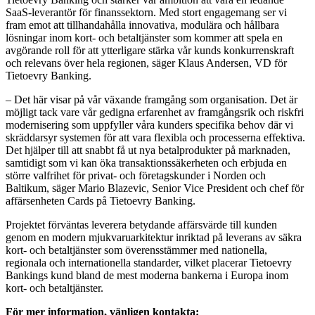
SaaS-leverantör för finanssektorn. Med stort engagemang ser vi
fram emot att tillhandahålla innovativa, modulära och hållbara
lösningar inom kort- och betaltjänster som kommer att spela en
avgörande roll för att ytterligare stärka vår kunds konkurrenskraft
och relevans över hela regionen, säger Klaus Andersen, VD för
Tietoevry Banking.
– Det här visar på vår växande framgång som organisation. Det är
möjligt tack vare vår gedigna erfarenhet av framgångsrik och riskfri
modernisering som uppfyller våra kunders specifika behov där vi
skräddarsyr systemen för att vara flexibla och processerna effektiva.
Det hjälper till att snabbt få ut nya betalprodukter på marknaden,
samtidigt som vi kan öka transaktionssäkerheten och erbjuda en
större valfrihet för privat- och företagskunder i Norden och
Baltikum, säger Mario Blazevic, Senior Vice President och chef för
affärsenheten Cards på Tietoevry Banking.
Projektet förväntas leverera betydande affärsvärde till kunden
genom en modern mjukvaruarkitektur inriktad på leverans av säkra
kort- och betaltjänster som överensstämmer med nationella,
regionala och internationella standarder, vilket placerar Tietoevry
Bankings kund bland de mest moderna bankerna i Europa inom
kort- och betaltjänster.
För mer information, vänligen kontakta: