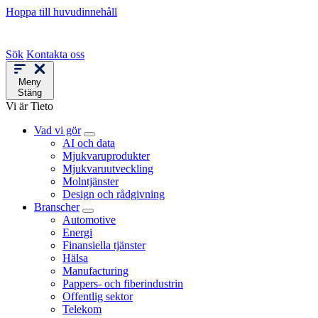
Hoppa till huvudinnehåll
Sök
Kontakta oss
Meny
Stäng
Vi är Tieto
Vad vi gör
AI och data
Mjukvaruprodukter
Mjukvaruutveckling
Molntjänster
Design och rådgivning
Branscher
Automotive
Energi
Finansiella tjänster
Hälsa
Manufacturing
Pappers- och fiberindustrin
Offentlig sektor
Telekom