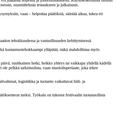
t voi julkaista nopeasti ja johdonmukaisesti. Käyttökokemusta hiottiin
sessin, suunnittelusta testaukseen ja julkaisuun.
ysymyksiin, vaan – helpottaa päätöksiä, säästää aikaa, tukea eri
aation tehokkuudessa ja vastuullisuuden kehittymisessä.
 sekä kustannustehokkaampi ylläpitää, mikä mahdollistaa myös
s päivä, ruuhkainen hetki, heikko yhteys tai vaikkapa yhdellä kädellä
ei ole pelkkä tarkistuslista, vaan muotoiluperiaate, joka tekee
alinnat, logistiikka ja tuotanto vaikuttavat hiili- ja
äätöksenteon tueksi. Työkalu on tukenut festivaalin tuotannollista