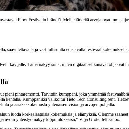
 kuvastavat Flow Festivalin brändiä. Meille tärkeitä arvoja ovat mm. su
la, saavutettavalla ja vastuullisuutta edistävällä festivaalikokemuksel
lu kävijälle. Tämä näkyy siinä, miten digitaaliset kanavat ohjaavat lii
llä
llut pieni pintaremontti. Tarvittiin kumppani, joka ymmärtää festivaalib
 kentällä. Kumppaniksi valikoitui Tieto Tech Consulting (ent. Tietoevry
luita ja asiakaskokemusta yhtenäisen vision ja arvojen pohjalta.
luun luoda korkealaatuisia kokemuksia ja elämyksiä. Olemme saaneet ly
en ja avoin yhteistyö näkyy lopputuloksessa," Vilja Grotenfelt sanoo.