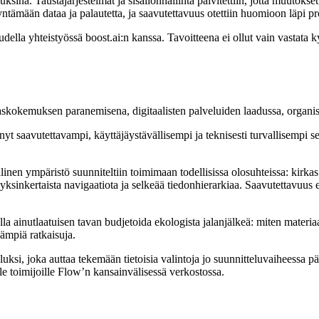
sina. Taustajärjestelmät ja sisällönhallinta päivitettiin, jotta muutokse
tämään dataa ja palautetta, ja saavutettavuus otettiin huomioon läpi pro
lla yhteistyössä boost.ai:n kanssa. Tavoitteena ei ollut vain vastata k
askokemuksen paranemisena, digitaalisten palveluiden laadussa, organis
t saavutettavampi, käyttäjäystävällisempi ja teknisesti turvallisempi
linen ympäristö suunniteltiin toimimaan todellisissa olosuhteissa: kirka
, yksinkertaista navigaatiota ja selkeää tiedonhierarkiaa. Saavutettavuus 
ainutlaatuisen tavan budjetoida ekologista jalanjälkeä: miten materiaaliv
vämpiä ratkaisuja.
uksi, joka auttaa tekemään tietoisia valintoja jo suunnitteluvaiheessa p
e toimijoille Flow’n kansainvälisessä verkostossa.