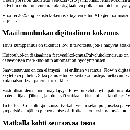
Yhteistyössä on uudistettu verkkosivusto ja mobiilisovellus kokonaisuuk
palvelumuotoilun keinoin: koko digitaalinen polku suunniteltiin hyödyn
Vuonna 2025 digitaalista kokemusta täydennettiin AI‑agenttiominaisuude
tarpeita.
Maailmanluokan digitaalinen kokemus
Tiivis kumppanuus on tukenut Flow’n tavoitteita, jotka näkyvät asiak
Huippuluokan digitaalinen festivaalikokemus.Palvelukokonaisuus on ny
datavetoisen markkinoinnin automaation hyödyntämisen.
Saavutettavuus on osa elämystä – ei erillinen vaatimus. Flow’n digitaa
käytettävä puhelin. Siksi painotettiin selkeitä kontrasteja, luettavuutta
kokonaisuudesta paremman kaikille.
Vastuullisuuden suunnannäyttäjyys. Flow on kehittänyt tapahtuma-alalla 
materiaalijalanjälkeen, ja miten sitä voidaan aidosti ohjata kohti kestä
Tieto Tech Consultingin kanssa työkalu vietiin selainpohjaiseksi palvel
ympäristöjalanjäljen pienentämisessä. Ratkaisu on levinnyt myös muill
Matkalla kohti seuraavaa tasoa