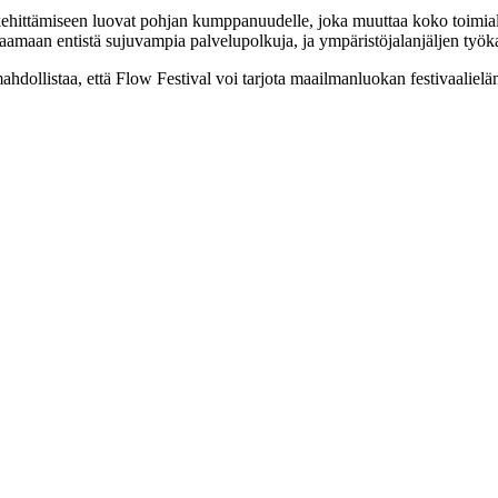
 kehittämiseen luovat pohjan kumppanuudelle, joka muuttaa koko toimia
hjaamaan entistä sujuvampia palvelupolkuja, ja ympäristöjalanjäljen työk
dollistaa, että Flow Festival voi tarjota maailmanluokan festivaalielä