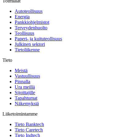
Toimialat
Autoteollisuus
Energia
Pankkiohjelmistot
Terveydenhuolto
Teollisuus
Paperi- ja kuituteollisuus
Julkinen sektori
Tietoliikenne
Tieto
Meistä
Vastuullisuus
Pinnalla
Ura meillä
Sijoittajille
Tapahtumat
Näkemyksiä
Liiketoimintamme
Tieto Banktech
Tieto Caretech
Tieto Indtech