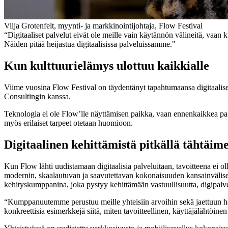
Vilja Grotenfelt, myynti- ja markkinointijohtaja, Flow Festival
“Digitaaliset palvelut eivät ole meille vain käytännön välineitä, vaan
Näiden pitää heijastua digitaalisissa palveluissamme."
Kun kulttuurielämys ulottuu kaikkialle
Viime vuosina Flow Festival on täydentänyt tapahtumaansa digitaalisel
Consultingin kanssa.
Teknologia ei ole Flow’lle näyttämisen paikka, vaan ennenkaikkea palve
myös erilaiset tarpeet otetaan huomioon.
Digitaalinen kehittämistä pitkällä tähtäime
Kun Flow lähti uudistamaan digitaalisia palveluitaan, tavoitteena ei o
modernin, skaalautuvan ja saavutettavan kokonaisuuden kansainvälisellä
kehityskumppanina, joka pystyy kehittämään vastuullisuutta, digipalve
“Kumppanuutemme perustuu meille yhteisiin arvoihin sekä jaettuun ha
konkreettisia esimerkkejä siitä, miten tavoitteellinen, käyttäjälähtöin