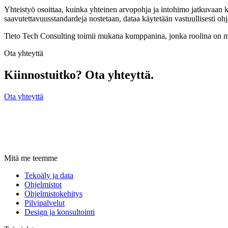
Yhteistyö osoittaa, kuinka yhteinen arvopohja ja intohimo jatkuvaan
saavutettavuusstandardeja nostetaan, dataa käytetään vastuullisesti o
Tieto Tech Consulting toimii mukana kumppanina, jonka roolina on mah
Ota yhteyttä
Kiinnostuitko? Ota yhteyttä.
Ota yhteyttä
Mitä me teemme
Tekoäly ja data
Ohjelmistot
Ohjelmistokehitys
Pilvipalvelut
Design ja konsultointi