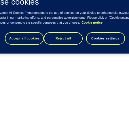
se cookies
Accept All Cookies,” you consent to the use of cookies on your device to enhance site naviga
ssist in our marketing efforts, and personalize advertisements. Please click on 'Cookie setti
nces or consent to the specific purposes that you choose.
Cookie notice
Accept all cookies
Reject all
Cookies settings