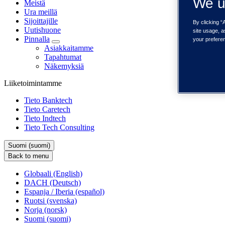
We u
Meistä
Ura meillä
Sijoittajille
By clicking “
Uutishuone
site usage, a
Pinnalla
your prefere
Asiakkaitamme
Tapahtumat
Näkemyksiä
Liiketoimintamme
Tieto Banktech
Tieto Caretech
Tieto Indtech
Tieto Tech Consulting
Suomi (suomi)
Back to menu
Globaali (English)
DACH (Deutsch)
Espanja / Iberia (español)
Ruotsi (svenska)
Norja (norsk)
Suomi (suomi)