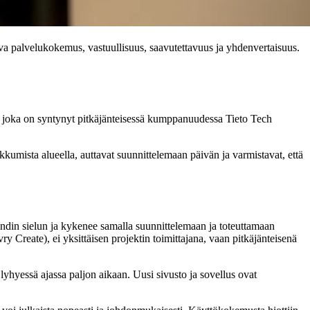
juva palvelukokemus, vastuullisuus, saavutettavuus ja yhdenvertaisuus.
la, joka on syntynyt pitkäjänteisessä kumppanuudessa Tieto Tech
kkumista alueella, auttavat suunnittelemaan päivän ja varmistavat, että
rändin sielun ja kykenee samalla suunnittelemaan ja toteuttamaan
 Create), ei yksittäisen projektin toimittajana, vaan pitkäjänteisenä
hyessä ajassa paljon aikaan. Uusi sivusto ja sovellus ovat