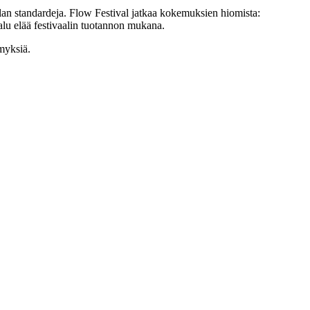
lan standardeja. Flow Festival jatkaa kokemuksien hiomista:
alu elää festivaalin tuotannon mukana.
myksiä.