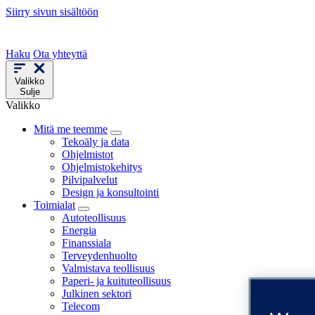
Siirry sivun sisältöön
Haku
Ota yhteyttä
Valikko
Sulje
Valikko
Mitä me teemme
Tekoäly ja data
Ohjelmistot
Ohjelmistokehitys
Pilvipalvelut
Design ja konsultointi
Toimialat
Autoteollisuus
Energia
Finanssiala
Terveydenhuolto
Valmistava teollisuus
Paperi- ja kuituteollisuus
Julkinen sektori
Telecom