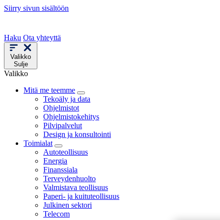
Siirry sivun sisältöön
Haku
Ota yhteyttä
Valikko
Sulje
Valikko
Mitä me teemme
Tekoäly ja data
Ohjelmistot
Ohjelmistokehitys
Pilvipalvelut
Design ja konsultointi
Toimialat
Autoteollisuus
Energia
Finanssiala
Terveydenhuolto
Valmistava teollisuus
Paperi- ja kuituteollisuus
Julkinen sektori
Telecom