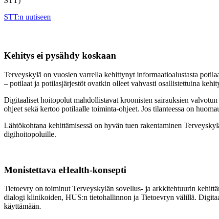
STT)
STT:n uutiseen
Kehitys ei pysähdy koskaan
Terveyskylä on vuosien varrella kehittynyt informaatioalustasta poti
– potilaat ja potilasjärjestöt ovatkin olleet vahvasti osallistettuina kehi
Digitaaliset hoitopolut mahdollistavat kroonisten sairauksien valvotun
ohjeet sekä kertoo potilaalle toiminta-ohjeet. Jos tilanteessa on huomau
Lähtökohtana kehittämisessä on hyvän tuen rakentaminen Terveyskylä-
digihoitopoluille.
Monistettava eHealth-konsepti
Tietoevry on toiminut Terveyskylän sovellus- ja arkkitehtuurin kehi
dialogi klinikoiden, HUS:n tietohallinnon ja Tietoevryn välillä. Digitaa
käyttämään.