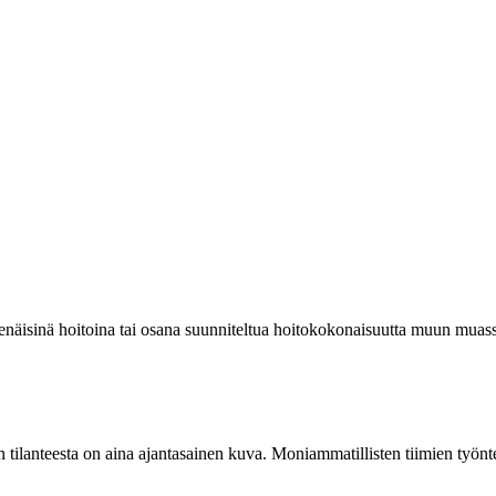
enäisinä hoitoina tai osana suunniteltua hoitokokonaisuutta muun muass
aan tilanteesta on aina ajantasainen kuva. Moniammatillisten tiimien työnt