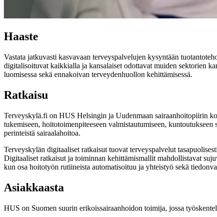
Haaste
Vastata jatkuvasti kasvavaan terveyspalvelujen kysyntään tuotantotehok
digitalisoituvat kaikkialla ja kansalaiset odottavat muiden sektorien 
luomisessa sekä ennakoivan terveydenhuollon kehittämisessä.
Ratkaisu
Terveyskylä.fi on HUS Helsingin ja Uudenmaan sairaanhoitopiirin koord
tukemiseen, hoitotoimenpiteeseen valmistautumiseen, kuntoutukseen se
perinteistä sairaalahoitoa.
Terveyskylän digitaaliset ratkaisut tuovat terveyspalvelut tasapuolisest
Digitaaliset ratkaisut ja toiminnan kehittämismallit mahdollistavat su
kun osa hoitotyön rutiineista automatisoituu ja yhteistyö sekä tiedonvai
Asiakkaasta
HUS on Suomen suurin erikoissairaanhoidon toimija, jossa työskentele