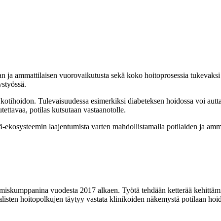
laan ja ammattilaisen vuorovaikutusta sekä koko hoitoprosessia tukevak
tystyössä.
 kotihoidon. Tulevaisuudessa esimerkiksi diabeteksen hoidossa voi auttaa 
tettavaa, potilas kutsutaan vastaanotolle.
ekosysteemin laajentumista varten mahdollistamalla potilaiden ja amm
ttämiskumppanina vuodesta 2017 alkaen. Työtä tehdään ketterää kehittä
listen hoitopolkujen täytyy vastata klinikoiden näkemystä potilaan hoidost