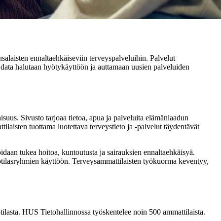
salaisten ennaltaehkäiseviin terveyspalveluihin. Palvelut
va data halutaan hyötykäyttöön ja auttamaan uusien palveluiden
suus. Sivusto tarjoaa tietoa, apua ja palveluita elämänlaadun
aisten tuottama luotettava terveystieto ja -palvelut täydentävät
voidaan tukea hoitoa, kuntoutusta ja sairauksien ennaltaehkäisyä.
i potilasryhmien käyttöön. Terveysammattilaisten työkuorma keventyy,
ilasta. HUS Tietohallinnossa työskentelee noin 500 ammattilaista.