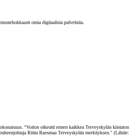
nnustehokkaasti omia digitaalisia palveluita.
konaisuus. “Voiton oikeutti ennen kaikkea Terveyskylän kiistaton
ton puheenjohtaja Riitta Raesmaa Terveyskylän merkityksen." (Lähde: