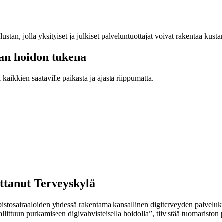
stan, jolla yksityiset ja julkiset palveluntuottajat voivat rakentaa kusta
aan hoidon tukena
 kaikkien saataville paikasta ja ajasta riippumatta.
ttanut Terveyskylä
stosairaaloiden yhdessä rakentama kansallinen digiterveyden palveluko
 hallittuun purkamiseen digivahvisteisella hoidolla”, tiivistää tuomaris