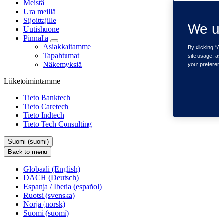
Meistä
Ura meillä
Sijoittajille
We u
Uutishuone
Pinnalla
Asiakkaitamme
By clicking “
Tapahtumat
site usage, a
Näkemyksiä
your prefere
Liiketoimintamme
Tieto Banktech
Tieto Caretech
Tieto Indtech
Tieto Tech Consulting
Suomi (suomi)
Back to menu
Globaali (English)
DACH (Deutsch)
Espanja / Iberia (español)
Ruotsi (svenska)
Norja (norsk)
Suomi (suomi)