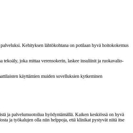
si palveluksi. Kehityksen lähtökohtana on potilaan hyvä hoitokokemus
tekoäly, joka mittaa verensokerin, laskee insuliinit ja ruokavalio-
attilaisten käyttämien muiden sovelluksien kytkeminen
mistä ja palvelumuotoilua hyödyntämällä. Kaiken keskiössä on hyvä
a ja työkalujen olla niin helppoja, että klinikat pystyvät niitä itse