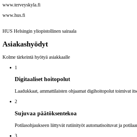
www.terveyskyla.fi
www.hus.fi
HUS Helsingin yliopistollinen sairaala
Asiakashyödyt
Kolme tärkeintä hyötyä asiakkaalle
1
Digitaaliset hoitopolut
Laadukkaat, ammattilaisten ohjaamat digihoitopolut toimivat its
2
Sujuvaa päätöksentekoa
Potilasohjaukseen liittyvät rutiinityöt automatisoituvat ja potil
3