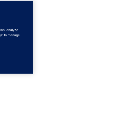
tion, analyze
ngs' to manage