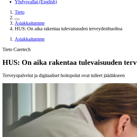
Yhdysvallat (English)
Tieto
Asiakkaitamme
HUS: On aika rakentaa tulevaisuuden terveydenhuoltoa
Asiakkaitamme
Tieto Caretech
HUS: On aika rakentaa tulevaisuuden ter
Terveyspalvelut ja digitaaliset hoitopolut ovat tulleet jäädäkseen