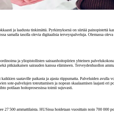
kaasti ja laadusta tinkimättä. Pyrkimyksenä on siirtää painopistettä kan
kanssa samalla tasolla olevia digitaalisia terveyspalveluja. Olemassa ole
inoima ja yliopistollisten sairaanhoitopiirien yhteinen palvelukokonai
kä pitkäaikaisen sairauden kanssa elämiseen. Terveydenhuollon ammattil
i kaikkien saataville paikasta ja ajasta riippumatta. Palveluiden avulla 
juvien sote-palvelujen toteuttamisen ja nopean skaalaamisen laajasti er
hto potilaan hoitoprosessissa toimii sujuvasti.
e 27 500 ammattilaista. HUSissa hoidetaan vuosittain noin 700 000 pot