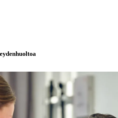
veydenhuoltoa