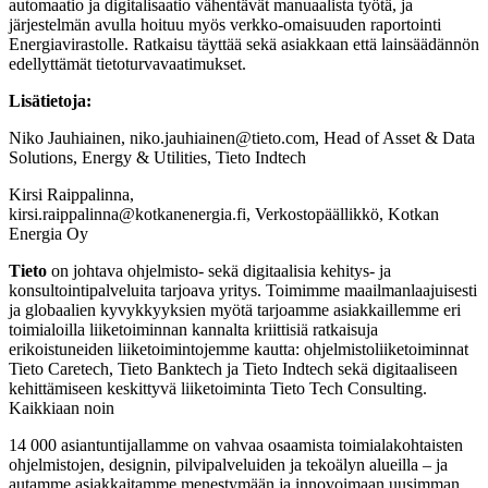
automaatio ja digitalisaatio vähentävät manuaalista työtä, ja
järjestelmän avulla hoituu myös verkko-omaisuuden raportointi
Energiavirastolle. Ratkaisu täyttää sekä asiakkaan että lainsäädännön
edellyttämät tietoturvavaatimukset.
Lisätietoja:
Niko Jauhiainen, niko.jauhiainen@tieto.com, Head of Asset & Data
Solutions, Energy & Utilities, Tieto Indtech
Kirsi Raippalinna,
kirsi.raippalinna@kotkanenergia.fi, Verkostopäällikkö, Kotkan
Energia Oy
Tieto
on johtava ohjelmisto- sekä digitaalisia kehitys- ja
konsultointipalveluita tarjoava yritys. Toimimme maailmanlaajuisesti
ja globaalien kyvykkyyksien myötä tarjoamme asiakkaillemme eri
toimialoilla liiketoiminnan kannalta kriittisiä ratkaisuja
erikoistuneiden liiketoimintojemme kautta: ohjelmistoliiketoiminnat
Tieto Caretech, Tieto Banktech ja Tieto Indtech sekä digitaaliseen
kehittämiseen keskittyvä liiketoiminta Tieto Tech Consulting.
Kaikkiaan noin
14 000 asiantuntijallamme on vahvaa osaamista toimialakohtaisten
ohjelmistojen, designin, pilvipalveluiden ja tekoälyn alueilla – ja
autamme asiakkaitamme menestymään ja innovoimaan uusimman