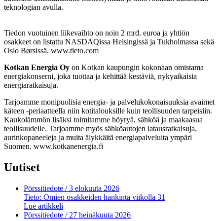
teknologian avulla.
Tiedon vuotuinen liikevaihto on noin 2 mrd. euroa ja yhtiön
osakkeet on listattu NASDAQissa Helsingissä ja Tukholmassa sekä
Oslo Børsissä. www.tieto.com
Kotkan Energia Oy
on Kotkan kaupungin kokonaan omistama
energiakonserni, joka tuottaa ja kehittää kestäviä, nykyaikaisia
energiaratkaisuja.
Tarjoamme monipuolisia energia‑ ja palvelukokonaisuuksia avaimet
käteen ‑periaatteella niin kotitalouksille kuin teollisuuden tarpeisiin.
Kaukolämmön lisäksi toimitamme höyryä, sähköä ja maakaasua
teollisuudelle. Tarjoamme myös sähköautojen latausratkaisuja,
aurinkopaneeleja ja muita älykkäitä energiapalveluita ympäri
Suomen. www.kotkanenergia.fi
Uutiset
Pörssitiedote
/ 3 elokuuta 2026
Tieto: Omien osakkeiden hankinta viikolla 31
Lue artikkeli
Pörssitiedote
/ 27 heinäkuuta 2026