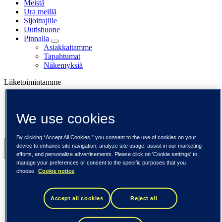
Meistä
Ura meillä
Sijoittajille
Uutishuone
Pinnalla
Asiakkaitamme
Tapahtumat
Näkemyksiä
Liiketoimintamme
Tieto Banktech
Tieto Caretech
We use cookies
Tieto Indtech
Tieto Tech Consulting
By clicking “Accept All Cookies,” you consent to the use of cookies on your
Suomi (suomi)
device to enhance site navigation, analyze site usage, assist in our marketing
Back to menu
efforts, and personalize advertisements. Please click on 'Cookie settings' to
manage your preferences or consent to the specific purposes that you
Globaali (English)
choose.
Cookie notice
DACH (Deutsch)
Espanja / Iberia (español)
Ruotsi (svenska)
Accept all cookies
Reject all
Norja (norsk)
Suomi (suomi)