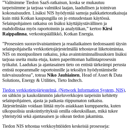
”Valitsimme Tiedon SaaS-ratkaisun, koska se mukautuu
tarpeisiimme ja tarjoaa valmiiksi laajan, laadullisen ja toimivan
kokonaisuuden. Lisäksi NIS hyödyntää samoja paikkatietoratkaisuja
kuin mitä Kotkan kaupungilla on jo entuudestaan käytössä.
Selainpohjainen ratkaisu on lisäksi käyttäjäystävällinen ja
mahdollistaa myös raportoinnin ja analytiikan,” kertoo
Kirsi
Raippalinna
, verkostopäällikkö, Kotkan Energia.
”Prosessien suoraviivaistaminen ja reaaliaikainen tiedonsaanti täysin
selainpohjaisella verkkotietojärjestelmällä tehostavat liiketoimintaa.
NIS on monipuolinen ratkaisu, joka avaintoiminnallisuuksien lisäksi
tarjoaa useita muita etuja, kuten paperittoman hallintaprosessin
työkalut. Laadukas ja ajantasainen tieto on entistä tärkeämpi perusta
entistä nopeammalle raportoinnille ja tekoälyn hyödyntämiselle
tulevaisuudessa”, toteaa
Niko Jauhiainen
, Head of Asset & Data
Solutions, Energy & Utilities, Tieto Indtech.
Tiedon verkkotietojärjestelmä, (Network Information System, NIS)
,
on sähkön ja kaukolämmön jakeluverkkojen tarpeisiin kehitetty
selainpohjainen, ajasta ja paikasta riippumaton ratkaisu.
Järjestelmään voidaan liittää myös asiakkaan kumppaneita, kuten
ulkopuolisia urakointiyrityksiä omilla oikeuksillaan, mikä tukee
yhteistyötä sekä ajantasaisen ja oikean tiedon jakamista.
Tiedon NIS tehostaa verkkoyhtiöiden keskeisiä prosesseja: