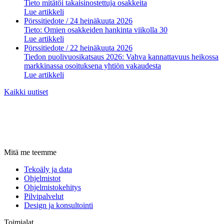
Tieto mitätöi takaisinostettuja osakkeita
Lue artikkeli
Pörssitiedote
/ 24 heinäkuuta 2026
Tieto: Omien osakkeiden hankinta viikolla 30
Lue artikkeli
Pörssitiedote
/ 22 heinäkuuta 2026
Tiedon puolivuosikatsaus 2026: Vahva kannattavuus heikossa
markkinassa osoituksena yhtiön vakaudesta
Lue artikkeli
Kaikki uutiset
Mitä me teemme
Tekoäly ja data
Ohjelmistot
Ohjelmistokehitys
Pilvipalvelut
Design ja konsultointi
Toimialat