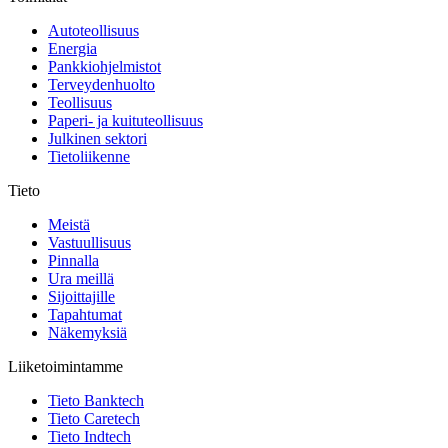
Autoteollisuus
Energia
Pankkiohjelmistot
Terveydenhuolto
Teollisuus
Paperi- ja kuituteollisuus
Julkinen sektori
Tietoliikenne
Tieto
Meistä
Vastuullisuus
Pinnalla
Ura meillä
Sijoittajille
Tapahtumat
Näkemyksiä
Liiketoimintamme
Tieto Banktech
Tieto Caretech
Tieto Indtech