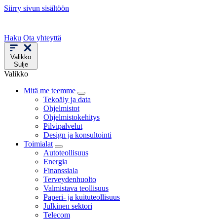
Siirry sivun sisältöön
Haku
Ota yhteyttä
Valikko
Sulje
Valikko
Mitä me teemme
Tekoäly ja data
Ohjelmistot
Ohjelmistokehitys
Pilvipalvelut
Design ja konsultointi
Toimialat
Autoteollisuus
Energia
Finanssiala
Terveydenhuolto
Valmistava teollisuus
Paperi- ja kuituteollisuus
Julkinen sektori
Telecom