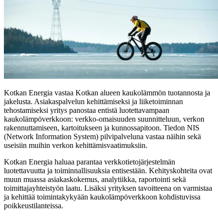
Kotkan Energia vastaa Kotkan alueen kaukolämmön tuotannosta ja
jakelusta. Asiakaspalvelun kehittämiseksi ja liiketoiminnan
tehostamiseksi yritys panostaa entistä luotettavampaan
kaukolämpöverkkoon: verkko-omaisuuden suunnitteluun, verkon
rakennuttamiseen, kartoitukseen ja kunnossapitoon. Tiedon NIS
(Network Information System) pilvipalveluna vastaa näihin sekä
useisiin muihin verkon kehittämisvaatimuksiin.
Kotkan Energia haluaa parantaa verkkotietojärjestelmän
luotettavuutta ja toiminnallisuuksia entisestään. Kehityskohteita ovat
muun muassa asiakaskokemus, analytiikka, raportointi sekä
toimittajayhteistyön laatu. Lisäksi yrityksen tavoitteena on varmistaa
ja kehittää toimintakykyään kaukolämpöverkkoon kohdistuvissa
poikkeustilanteissa.