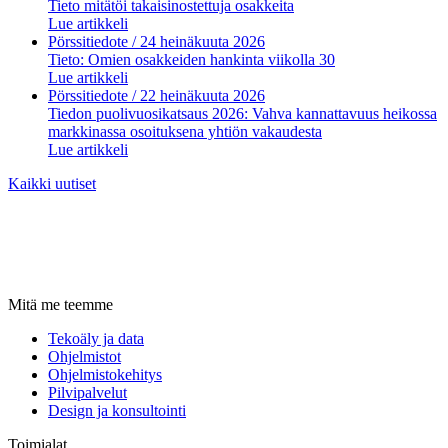
Tieto mitätöi takaisinostettuja osakkeita
Lue artikkeli
Pörssitiedote
/ 24 heinäkuuta 2026
Tieto: Omien osakkeiden hankinta viikolla 30
Lue artikkeli
Pörssitiedote
/ 22 heinäkuuta 2026
Tiedon puolivuosikatsaus 2026: Vahva kannattavuus heikossa
markkinassa osoituksena yhtiön vakaudesta
Lue artikkeli
Kaikki uutiset
Mitä me teemme
Tekoäly ja data
Ohjelmistot
Ohjelmistokehitys
Pilvipalvelut
Design ja konsultointi
Toimialat