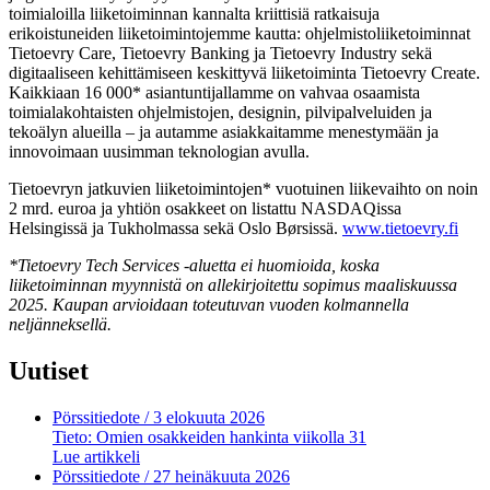
toimialoilla liiketoiminnan kannalta kriittisiä ratkaisuja
erikoistuneiden liiketoimintojemme kautta: ohjelmistoliiketoiminnat
Tietoevry Care, Tietoevry Banking ja Tietoevry Industry sekä
digitaaliseen kehittämiseen keskittyvä liiketoiminta Tietoevry Create.
Kaikkiaan 16
000*
asiantuntijallamme on vahvaa osaamista
toimialakohtaisten ohjelmistojen, designin, pilvipalveluiden ja
tekoälyn alueilla – ja autamme asiakkaitamme menestymään ja
innovoimaan uusimman teknologian avulla.
Tietoevryn jatkuvien liiketoimintojen* vuotuinen liikevaihto on noin
2 mrd. euroa ja yhtiön osakkeet on listattu NASDAQissa
Helsingissä ja Tukholmassa sekä Oslo Børsissä.
www.tietoevry.fi
*Tietoevry Tech Services -aluetta ei huomioida, koska
liiketoiminnan myynnistä on allekirjoitettu sopimus maaliskuussa
2025. Kaupan arvioidaan toteutuvan vuoden kolmannella
neljänneksellä.
Uutiset
Pörssitiedote
/ 3 elokuuta 2026
Tieto: Omien osakkeiden hankinta viikolla 31
Lue artikkeli
Pörssitiedote
/ 27 heinäkuuta 2026