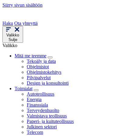
Siirry sivun sisältöön
Haku
Ota yhteyttä
Valikko
Sulje
Valikko
Mitä me teemme
Tekoäly ja data
Ohjelmistot
Ohjelmistokehitys
Pilvipalvelut
Design ja konsultointi
Toimialat
Autoteollisuus
Energia
Finanssiala
Terveydenhuolto
Valmistava teollisuus
Paperi- ja kuituteollisuus
Julkinen sektori
Telecom