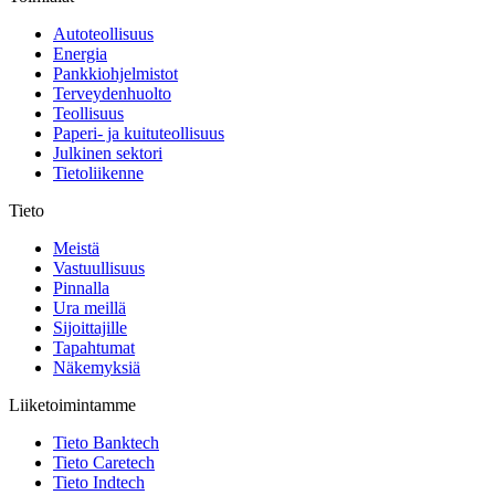
Autoteollisuus
Energia
Pankkiohjelmistot
Terveydenhuolto
Teollisuus
Paperi- ja kuituteollisuus
Julkinen sektori
Tietoliikenne
Tieto
Meistä
Vastuullisuus
Pinnalla
Ura meillä
Sijoittajille
Tapahtumat
Näkemyksiä
Liiketoimintamme
Tieto Banktech
Tieto Caretech
Tieto Indtech