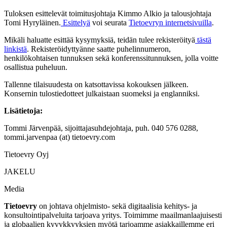
Tuloksen esittelevät toimitusjohtaja Kimmo Alkio ja talousjohtaja
Tomi Hyryläinen.
Esittelyä
voi seurata
Tietoevryn internetsivuilla
.
Mikäli haluatte esittää kysymyksiä, teidän tulee rekisteröityä
tästä
linkistä
.
Rekisteröidyttyänne saatte puhelinnumeron,
henkilökohtaisen tunnuksen sekä konferenssitunnuksen, jolla voitte
osallistua puheluun.
Tallenne tilaisuudesta on katsottavissa kokouksen jälkeen.
Konsernin tulostiedotteet julkaistaan suomeksi ja englanniksi.
Lisätietoja:
Tommi Järvenpää, sijoittajasuhdejohtaja, puh. 040
576 0288,
tommi.jarvenpaa (at) tietoevry.com
Tietoevry Oyj
JAKELU
Media
Tietoevry
on johtava ohjelmisto- sekä digitaalisia kehitys- ja
konsultointipalveluita tarjoava yritys. Toimimme maailmanlaajuisesti
ja globaalien kyvykkyyksien myötä tarjoamme asiakkaillemme eri