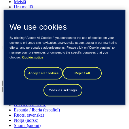
Meistä
Ura meillä
Sijoittajille
Uutishuone
Pinnalla
We use cookies
Asiakkaitamme
Tapahtumat
Näkemyksiä
By clicking “Accept All Cookies,” you consent to the use of cookies on your
device to enhance site navigation, analyze site usage, assist in our marketing
Liiketoimintamme
efforts, and personalize advertisements. Please click on 'Cookie settings' to
manage your preferences or consent to the specific purposes that you
Tieto Banktech
choose.
Cookie notice
Tieto Caretech
Tieto Indtech
Tieto Tech Consulting
Accept all cookies
Reject all
Suomi (suomi)
Back to menu
Cookies settings
Globaali (English)
DACH (Deutsch)
Espanja / Iberia (español)
Ruotsi (svenska)
Norja (norsk)
Suomi (suomi)