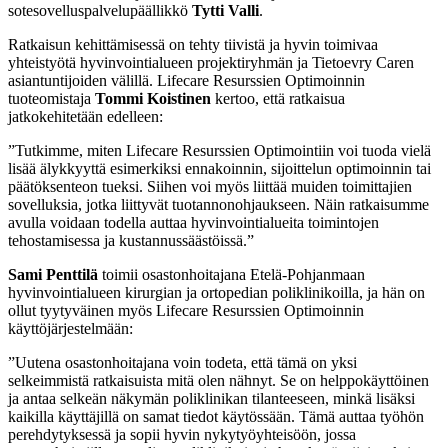
sotesovelluspalvelupäällikkö
Tytti Valli
.
Ratkaisun kehittämisessä on tehty tiivistä ja hyvin toimivaa
yhteistyötä hyvinvointialueen projektiryhmän ja Tietoevry Caren
asiantuntijoiden välillä. Lifecare Resurssien Optimoinnin
tuoteomistaja
Tommi Koistinen
kertoo, että ratkaisua
jatkokehitetään edelleen:
”Tutkimme, miten Lifecare Resurssien Optimointiin voi tuoda vielä
lisää älykkyyttä esimerkiksi ennakoinnin, sijoittelun optimoinnin tai
päätöksenteon tueksi. Siihen voi myös liittää muiden toimittajien
sovelluksia, jotka liittyvät tuotannonohjaukseen. Näin ratkaisumme
avulla voidaan todella auttaa hyvinvointialueita toimintojen
tehostamisessa ja kustannussäästöissä.”
Sami Penttilä
toimii osastonhoitajana Etelä-Pohjanmaan
hyvinvointialueen kirurgian ja ortopedian poliklinikoilla, ja hän on
ollut tyytyväinen myös Lifecare Resurssien Optimoinnin
käyttöjärjestelmään:
”Uutena osastonhoitajana voin todeta, että tämä on yksi
selkeimmistä ratkaisuista mitä olen nähnyt. Se on helppokäyttöinen
ja antaa selkeän näkymän poliklinikan tilanteeseen, minkä lisäksi
kaikilla käyttäjillä on samat tiedot käytössään. Tämä auttaa työhön
perehdytyksessä ja sopii hyvin nykytyöyhteisöön, jossa