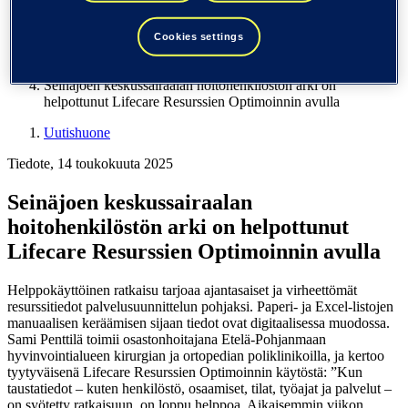
Yhdysvallat (English)
Tieto
Cookies settings
Uutishuone
Seinäjoen keskussairaalan hoitohenkilöstön arki on
helpottunut Lifecare Resurssien Optimoinnin avulla
Uutishuone
Tiedote, 14 toukokuuta 2025
Seinäjoen keskussairaalan
hoitohenkilöstön arki on helpottunut
Lifecare Resurssien Optimoinnin avulla
Helppokäyttöinen ratkaisu tarjoaa ajantasaiset ja virheettömät
resurssitiedot palvelusuunnittelun pohjaksi. Paperi- ja Excel-listojen
manuaalisen keräämisen sijaan tiedot ovat digitaalisessa muodossa.
Sami Penttilä toimii osastonhoitajana Etelä-Pohjanmaan
hyvinvointialueen kirurgian ja ortopedian poliklinikoilla, ja kertoo
tyytyväisenä Lifecare Resurssien Optimoinnin käytöstä: ”Kun
taustatiedot – kuten henkilöstö, osaamiset, tilat, työajat ja palvelut –
on syötetty ratkaisuun, on loppu helppoa. Aikaisemmin viikon