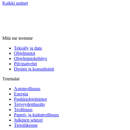
Kaikki uutiset
Mitä me teemme
Tekoäly ja data
Ohjelmistot
Ohjelmistokehitys
Pilvipalvelut
Design ja konsultointi
Toimialat
Autoteollisuus
Energia
Pankkiohjelmistot
Terveydenhuolto
Teollisuus
Paperi- ja kuituteollisuus
Julkinen sektori
Tietoliikenne