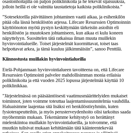
osastonhoitajilla on paljon poliklinikoita ja he tekevät sijaisuuksia,
jolloin heillä ei ole valmiita taustatietoja kaikista poliklinikoista.”
”Sotesektorilla päivittäinen johtaminen vaatii aikaa, ja esihenkilön
pitää olla läsnä henkilöstön arjessa. Lifecare Resurssien Optimoinnin
käyttöönoton myötä pystyn keskittymään tärkeisiin asioihin eli
henkilöstön ja muutoksen johtamiseen, kun aikaa ei kulu koneen
näpyttelyyn. Suosittelen tätä ratkaisua ilman muuta muillekin
hyvinvointialueille. Toiset järjestelmät kuormittavat, toiset taas
helpottavat arkea, ja tämä kuuluu jälkimmäisiin”, sanoo Penttilä.
Kiinnostusta muillakin hyvinvointialueilla
Etelä-Pohjanmaan hyvinvointialueen tavoitteena on, että Lifecare
Resurssien Optimointi palvelee mahdollisimman monia erilaisia
poliklinikoita ja että vuoden 2025 lopussa järjestelmää käyttää 10
poliklinikkaa.
”Järjestelmässä on pääsääntöisesti vaatimusmäärittelyiden mukaiset
toiminnot, joten voimme toteuttaa laajentamissuunnitelmia vauhdilla.
Haluaisimme laajentaa sitä lisäksi eri henkilöstöryhmiin, kuten
fysioterapeutteihin, ja myös perusterveydenhoito olisi tarkoitus saada
myöhemmin mukaan. Tekemämme kehitystyö on herättänyt
mielenkiintoa muillakin hyvinvointialueilla, ja toivomme, että
muutkin tulisivat mukaan kehittämään tätä käänteentekevää