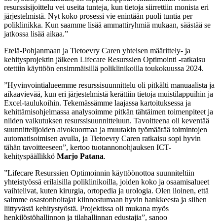
resurssisijoittelu vei useita tunteja, kun tietoja siirrettiin monista eri
järjestelmistä. Nyt koko prosessi vie enintään puoli tuntia per
poliklinikka. Kun saamme lisää ammattiryhmiä mukaan, säästää se
jatkossa lisää aikaa.”
Etelä-Pohjanmaan ja Tietoevry Caren yhteisen määrittely- ja
kehitysprojektin jälkeen Lifecare Resurssien Optimointi -ratkaisu
otettiin käyttöön ensimmäisillä poliklinikoilla toukokuussa 2024.
”Hyvinvointialueemme resurssisuunnittelu oli pitkälti manuaalista ja
aikaavievää, kun eri järjestelmistä kerättiin tietoja muistilappuihin ja
Excel-taulukoihin. Tekemässämme laajassa kartoituksessa ja
kehittämisohjelmassa analysoimme pitkän tähtäimen toimenpiteet ja
niiden vaikutuksen resurssisuunnitteluun. Tavoitteena oli keventää
suunnittelijoiden aivokuormaa ja muutakin työmäärää toimintojen
automatisoimisen avulla, ja Tietoevry Caren ratkaisu sopi hyvin
tähän tavoitteeseen”, kertoo tuotannonohjauksen ICT-
kehityspäällikkö
Marjo Patana
.
”Lifecare Resurssien Optimoinnin käyttöönottoa suunniteltiin
yhteistyössä erilaisilla poliklinikoilla, joiden koko ja osaamisalueet
vaihtelivat, kuten kirurgia, ortopedia ja urologia. Olen iloinen, että
saimme osastonhoitajat kiinnostumaan hyvin hankkeesta ja siihen
liittyvästä kehitystyöstä. Projektissa oli mukana myös
henkilöstöhallinnon ja tilahallinnan edustajia”, sanoo