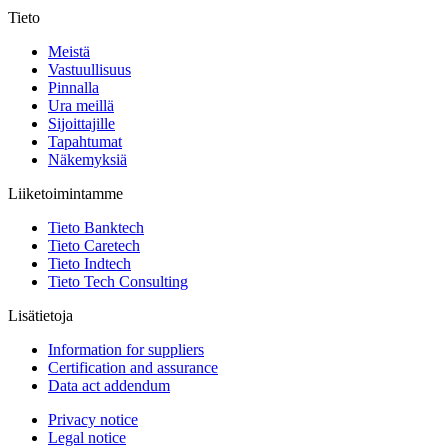
Tieto
Meistä
Vastuullisuus
Pinnalla
Ura meillä
Sijoittajille
Tapahtumat
Näkemyksiä
Liiketoimintamme
Tieto Banktech
Tieto Caretech
Tieto Indtech
Tieto Tech Consulting
Lisätietoja
Information for suppliers
Certification and assurance
Data act addendum
Privacy notice
Legal notice