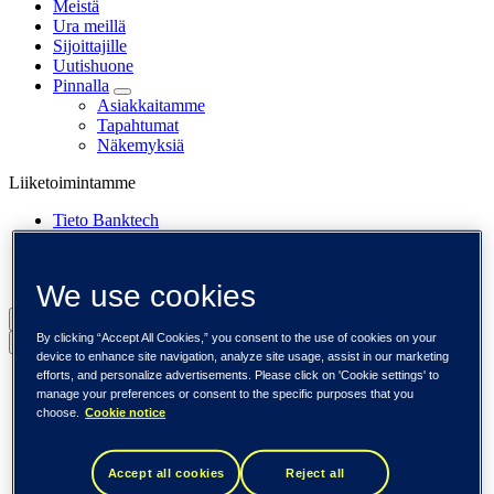
Meistä
Ura meillä
Sijoittajille
Uutishuone
Pinnalla
Asiakkaitamme
Tapahtumat
Näkemyksiä
Liiketoimintamme
Tieto Banktech
Tieto Caretech
Tieto Indtech
Tieto Tech Consulting
We use cookies
Suomi (suomi)
By clicking “Accept All Cookies,” you consent to the use of cookies on your
Back to menu
device to enhance site navigation, analyze site usage, assist in our marketing
efforts, and personalize advertisements. Please click on 'Cookie settings' to
Globaali (English)
manage your preferences or consent to the specific purposes that you
DACH (Deutsch)
choose.
Cookie notice
Espanja / Iberia (español)
Ruotsi (svenska)
Norja (norsk)
Accept all cookies
Reject all
Suomi (suomi)