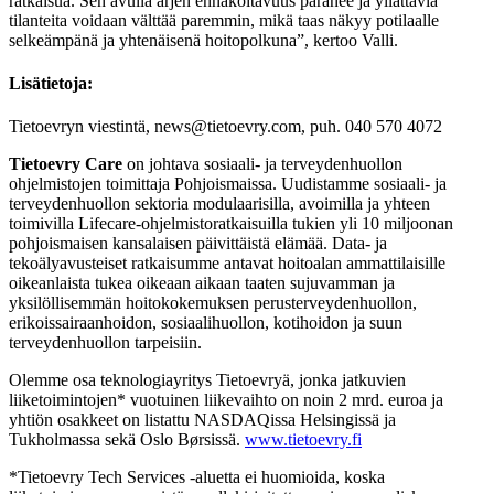
ratkaisua. Sen avulla arjen ennakoitavuus paranee ja yllättäviä
tilanteita voidaan välttää paremmin, mikä taas näkyy potilaalle
selkeämpänä ja yhtenäisenä hoitopolkuna”, kertoo Valli.
Lisätietoja:
Tietoevryn viestintä, news@tietoevry.com, puh. 040 570 4072
Tietoevry Care
on johtava sosiaali- ja terveydenhuollon
ohjelmistojen toimittaja Pohjoismaissa. Uudistamme sosiaali- ja
terveydenhuollon sektoria modulaarisilla, avoimilla ja yhteen
toimivilla Lifecare-ohjelmistoratkaisuilla tukien yli 10 miljoonan
pohjoismaisen kansalaisen päivittäistä elämää. Data- ja
tekoälyavusteiset ratkaisumme antavat hoitoalan ammattilaisille
oikeanlaista tukea oikeaan aikaan taaten sujuvamman ja
yksilöllisemmän hoitokokemuksen perusterveydenhuollon,
erikoissairaanhoidon, sosiaalihuollon, kotihoidon ja suun
terveydenhuollon tarpeisiin.
Olemme osa teknologiayritys Tietoevryä, jonka jatkuvien
liiketoimintojen* vuotuinen liikevaihto on noin 2 mrd. euroa ja
yhtiön osakkeet on listattu NASDAQissa Helsingissä ja
Tukholmassa sekä Oslo Børsissä.
www.tietoevry.fi
*Tietoevry Tech Services -aluetta ei huomioida, koska