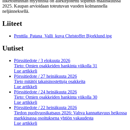
liiketoiminnan myynnistä on allekirjoitettu sopimus maaliskuussa
2025. Kaupan arvioidaan toteutuvan vuoden kolmannella
neljänneksellä.
Liiteet
Penttila_Patana_Valli_kuva Christoffer Bjorklund.jpg
Uutiset
Pörssitiedote
/ 3 elokuuta 2026
Tieto: Omien osakkeiden hankinta viikolla 31
Lue artikkeli
Pörssitiedote
/ 27 heinäkuuta 2026
Tieto mitätöi takaisinostettuja osakkeita
Lue artikkeli
Pörssitiedote
/ 24 heinäkuuta 2026
Tieto: Omien osakkeiden hankinta viikolla 30
Lue artikkeli
Pörssitiedote
/ 22 heinäkuuta 2026
Tiedon puolivuosikatsaus 2026: Vahva kannattavuus heikossa
markkinassa osoituksena yhtiön vakaudesta
Lue artikkeli