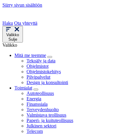
Siirry sivun sisältöön
Haku
Ota yhteyttä
Valikko
Sulje
Valikko
Mitä me teemme
Tekoäly ja data
Ohjelmistot
Ohjelmistokehitys
Pilvipalvelut
Design ja konsultointi
Toimialat
Autoteollisuus
Energia
Finanssiala
Terveydenhuolto
Valmistava teollisuus
Paperi- ja kuituteollisuus
Julkinen sektori
Telecom