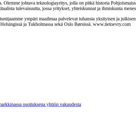
la. Olemme johtava teknologiayritys, jolla on pitkä historia Pohjoisma
ista tulevaisuutta, jossa yritykset, yhteiskunnat ja ihmiskunta menes
ntuntijaamme ympäri maailmaa palvelevat tuhansia yksityisen ja julkisen
a Helsingissä ja Tukholmassa sekä Oslo Børsissä. www.tietoevry.com
markkinassa osoituksena yhtiön vakaudesta