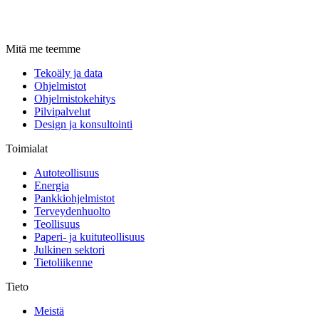
Mitä me teemme
Tekoäly ja data
Ohjelmistot
Ohjelmistokehitys
Pilvipalvelut
Design ja konsultointi
Toimialat
Autoteollisuus
Energia
Pankkiohjelmistot
Terveydenhuolto
Teollisuus
Paperi- ja kuituteollisuus
Julkinen sektori
Tietoliikenne
Tieto
Meistä