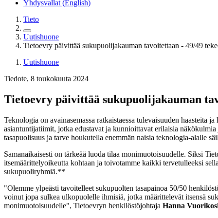
Yhdysvallat (English)
Tieto
Uutishuone
Tietoevry päivittää sukupuolijakauman tavoitettaan - 49/49 tek
Uutishuone
Tiedote, 8 toukokuuta 2024
Tietoevry päivittää sukupuolijakauman tav
Teknologia on avainasemassa ratkaistaessa tulevaisuuden haasteita ja 
asiantuntijatiimit, jotka edustavat ja kunnioittavat erilaisia näkökulm
tasapuolisuus ja tarve houkutella enemmän naisia teknologia-alalle säil
Samanaikaisesti on tärkeää luoda tilaa monimuotoisuudelle. Siksi Tie
itsemäärittelyoikeutta kohtaan ja toivotamme kaikki tervetulleeksi sell
sukupuoliryhmiä.**
"Olemme ylpeästi tavoitelleet sukupuolten tasapainoa 50/50 henkilöstös
voinut jopa sulkea ulkopuolelle ihmisiä, jotka määrittelevät itsensä
monimuotoisuudelle", Tietoevryn henkilöstöjohtaja
Hanna Vuorikos