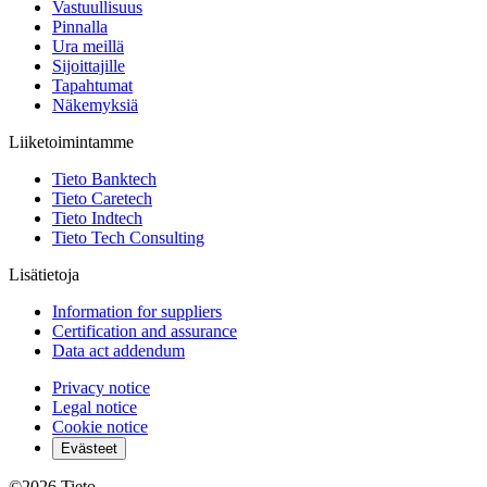
Vastuullisuus
Pinnalla
Ura meillä
Sijoittajille
Tapahtumat
Näkemyksiä
Liiketoimintamme
Tieto Banktech
Tieto Caretech
Tieto Indtech
Tieto Tech Consulting
Lisätietoja
Information for suppliers
Certification and assurance
Data act addendum
Privacy notice
Legal notice
Cookie notice
Evästeet
©2026
Tieto