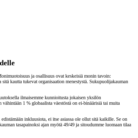
delle
 Monimuotoisuus ja osallisuus ovat keskeisiä monin tavoin:
a ja sitä kautta tukevat organisaation menestystä. Sukupuolijakauman
uutoksella ilmaisemme kunnioitusta jokaisen yksilön
n vähintään 1 % globaalista väestöstä on ei-binäärisiä tai muita
stämään inkluusiota, ei itse asiassa ole ollut sitä kaikille. Se on
ijakauman tasapainoksi ajan myötä 49/49 ja sitoudumme luomaan tilaa