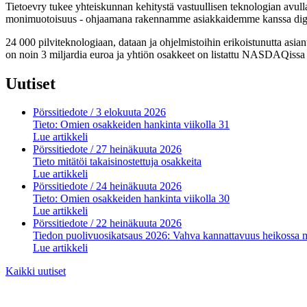
Tietoevry tukee yhteiskunnan kehitystä vastuullisen teknologian avul
monimuotoisuus - ohjaamana rakennamme asiakkaidemme kanssa digitaal
24 000 pilviteknologiaan, dataan ja ohjelmistoihin erikoistunutta asia
on noin 3 miljardia euroa ja yhtiön osakkeet on listattu NASDAQiss
Uutiset
Pörssitiedote
/ 3 elokuuta 2026
Tieto: Omien osakkeiden hankinta viikolla 31
Lue artikkeli
Pörssitiedote
/ 27 heinäkuuta 2026
Tieto mitätöi takaisinostettuja osakkeita
Lue artikkeli
Pörssitiedote
/ 24 heinäkuuta 2026
Tieto: Omien osakkeiden hankinta viikolla 30
Lue artikkeli
Pörssitiedote
/ 22 heinäkuuta 2026
Tiedon puolivuosikatsaus 2026: Vahva kannattavuus heikossa 
Lue artikkeli
Kaikki uutiset