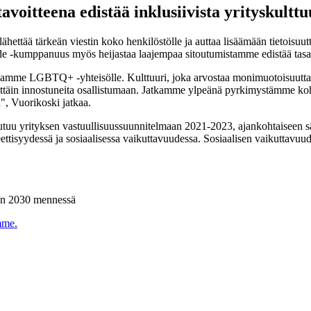
avoitteena edistää inklusiivista yrityskultt
hettää tärkeän viestin koko henkilöstölle ja auttaa lisäämään tietoisuutt
Pride -kumppanuus myös heijastaa laajempaa sitoutumistamme edistää tas
keamme LGBTQ+ -yhteisölle. Kulttuuri, joka arvostaa monimuotoisuutta 
täin innostuneita osallistumaan. Jatkamme ylpeänä pyrkimystämme kohti i
a", Vuorikoski jatkaa.
autuu yrityksen vastuullisuussuunnitelmaan 2021-2023, ajankohtaiseen
eettisyydessä ja sosiaalisessa vaikuttavuudessa. Sosiaalisen vaikuttavu
een 2030 mennessä
mme.