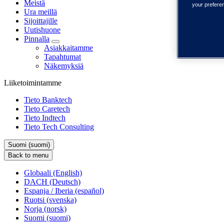
Meistä
your prefere
Ura meillä
Sijoittajille
Uutishuone
Pinnalla
Asiakkaitamme
Tapahtumat
Näkemyksiä
Liiketoimintamme
Tieto Banktech
Tieto Caretech
Tieto Indtech
Tieto Tech Consulting
Suomi (suomi)
Back to menu
Globaali (English)
DACH (Deutsch)
Espanja / Iberia (español)
Ruotsi (svenska)
Norja (norsk)
Suomi (suomi)