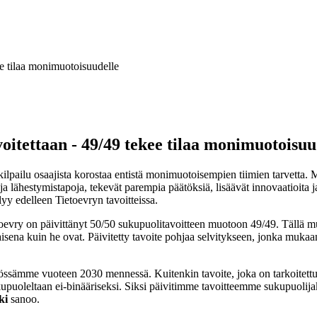
ee tilaa monimuotoisuudelle
oitettaan - 49/49 tekee tilaa monimuotoisuu
kilpailu osaajista korostaa entistä monimuotoisempien tiimien tarvetta.
ia ja lähestymistapoja, tekevät parempia päätöksiä, lisäävät innovaatioit
yy edelleen Tietoevryn tavoitteissa.
toevry on päivittänyt 50/50 sukupuolitavoitteen muotoon 49/49. Tällä m
aisena kuin he ovat. Päivitetty tavoite pohjaa selvitykseen, jonka mukaa
sämme vuoteen 2030 mennessä. Kuitenkin tavoite, joka on tarkoitettu edi
 sukupuoleltaan ei-binääriseksi. Siksi päivitimme tavoitteemme sukupuol
ki
sanoo.