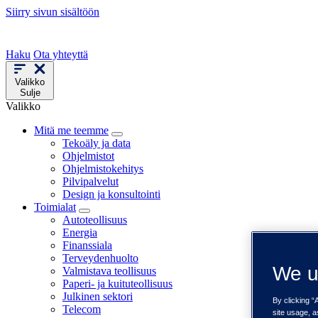
Siirry sivun sisältöön
Haku
Ota yhteyttä
Valikko
Sulje
Valikko
Mitä me teemme
Tekoäly ja data
Ohjelmistot
Ohjelmistokehitys
Pilvipalvelut
Design ja konsultointi
Toimialat
Autoteollisuus
Energia
Finanssiala
Terveydenhuolto
We u
Valmistava teollisuus
Paperi- ja kuituteollisuus
Julkinen sektori
By clicking “
Telecom
site usage, a