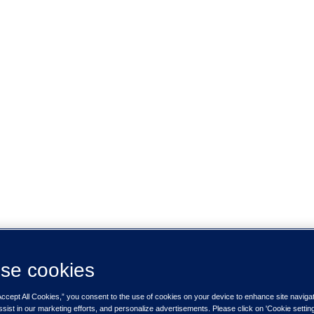
se cookies
Accept All Cookies,” you consent to the use of cookies on your device to enhance site naviga
ssist in our marketing efforts, and personalize advertisements. Please click on 'Cookie setti