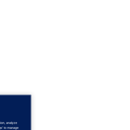
tion, analyze
ngs' to manage