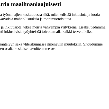
uuria maailmanlaajuisesti
a työnantajien keskuudessa siitä, miten edistää inklusiota ja luoda
a-arvoisia mahdollisuuksia ja monimuotoisuutta.
ja inkluusiota, tekee meistä vahvempia yrityksenä. Lisäksi tiedämme,
nklusiivista työyhteisöä toivottamalla kaikki tervetulleiksi,
 sääntelyyn sekä yhteiskunnassa ilmeneviin muutoksiin. Sitoudumme
uden osalta keskeiset tavoitteemme ovat: