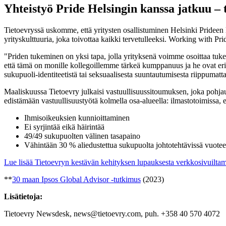
Yhteistyö Pride Helsingin kanssa jatkuu – t
Tietoevryssä uskomme, että yritysten osallistuminen Helsinki Prideen lä
yrityskulttuuria, joka toivottaa kaikki tervetulleeksi. Working with 
"Priden tukeminen on yksi tapa, jolla yrityksenä voimme osoittaa tu
että tämä on monille kollegoillemme tärkeä kumppanuus ja he ovat erit
sukupuoli-identiteetistä tai seksuaalisesta suuntautumisesta riippumatt
Maaliskuussa Tietoevry julkaisi vastuullisuussitoumuksen, joka pohj
edistämään vastuullisuustyötä kolmella osa-alueella: ilmastotoimissa, 
Ihmisoikeuksien kunnioittaminen
Ei syrjintää eikä häirintää
49/49 sukupuolten välinen tasapaino
Vähintään 30 % aliedustettua sukupuolta johtotehtävissä vuot
Lue lisää Tietoevryn kestävän kehityksen lupauksesta verkkosivuilta
**
30 maan Ipsos Global Advisor -tutkimus
(2023)
Lisätietoja:
Tietoevry Newsdesk, news@tietoevry.com, puh. +358 40 570 4072