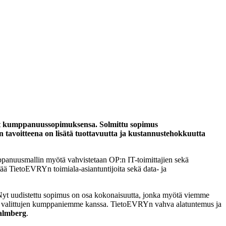
eet kumppanuussopimuksensa. Solmittu sopimus
tavoitteena on lisätä tuottavuutta ja kustannustehokkuutta
ppanuusmallin myötä vahvistetaan OP:n IT-toimittajien sekä
ntää TietoEVRYn toimiala-asiantuntijoita sekä data- ja
 Nyt uudistettu sopimus on osa kokonaisuutta, jonka myötä viemme
össä valittujen kumppaniemme kanssa. TietoEVRYn vahva alatuntemus ja
almberg
.