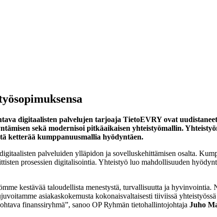
styösopimuksensa
ava digitaalisten palvelujen tarjoaja TietoEVRY ovat uudistan
misen sekä modernisoi pitkäaikaisen yhteistyömallin. Yhteistyön 
eistä ketterää kumppanuusmallia hyödyntäen.
gitaalisten palveluiden ylläpidon ja sovelluskehittämisen osalta. Kum
iittisten prosessien digitalisointia. Yhteistyö luo mahdollisuuden hyödy
me kestävää taloudellista menestystä, turvallisuutta ja hyvinvointia.
 sujuvoitamme asiakaskokemusta kokonaisvaltaisesti tiiviissä yhteisty
 johtava finanssiryhmä”, sanoo OP Ryhmän tietohallintojohtaja
Juho M