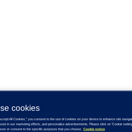
se cookies
Accept All Cookies,” you consent to the use of cookies on your device to enhance site naviga
ssist in our marketing efforts, and personalize advertisements. Please click on 'Cookie setti
nces or consent to the specific purposes that you choose.
Cookie notice