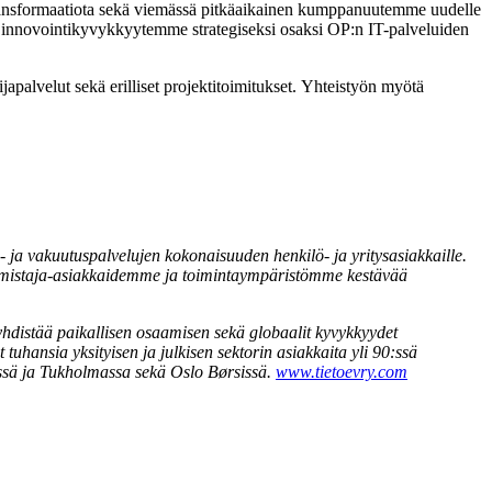
ransformaatiota sekä viemässä pitkäaikainen kumppanuutemme uudelle
 innovointikyvykkyytemme strategiseksi osaksi OP:n IT-palveluiden
apalvelut sekä erilliset projektitoimitukset.
Yhteistyön myötä
ja vakuutuspalvelujen kokonaisuuden henkilö- ja yritysasiakkaille.
omistaja-asiakkaidemme ja toimintaympäristömme kestävää
a yhdistää paikallisen osaamisen sekä globaalit kyvykkyydet
ansia yksityisen ja julkisen sektorin asiakkaita yli 90:ssä
issä ja Tukholmassa sekä Oslo Børsissä.
www.tietoevry.com