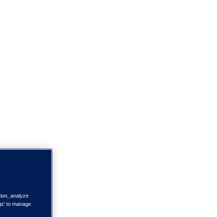
tion, analyze
ngs' to manage