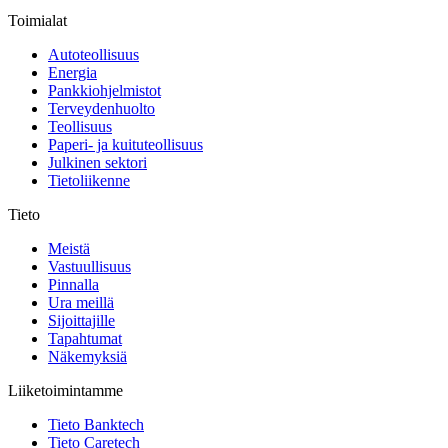
Toimialat
Autoteollisuus
Energia
Pankkiohjelmistot
Terveydenhuolto
Teollisuus
Paperi- ja kuituteollisuus
Julkinen sektori
Tietoliikenne
Tieto
Meistä
Vastuullisuus
Pinnalla
Ura meillä
Sijoittajille
Tapahtumat
Näkemyksiä
Liiketoimintamme
Tieto Banktech
Tieto Caretech