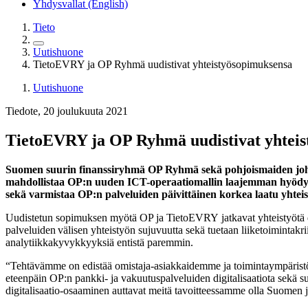
Yhdysvallat (English)
Tieto
Uutishuone
TietoEVRY ja OP Ryhmä uudistivat yhteistyösopimuksensa
Uutishuone
Tiedote, 20 joulukuuta 2021
TietoEVRY ja OP Ryhmä uudistivat yhtei
Suomen suurin finanssiryhmä OP Ryhmä sekä pohjoismaiden joht
mahdollistaa OP:n uuden ICT-operaatiomallin laajemman hyödyntä
sekä varmistaa OP:n palveluiden päivittäinen korkea laatu yht
Uudistetun sopimuksen myötä OP ja TietoEVRY jatkavat yhteistyötä di
palveluiden välisen yhteistyön sujuvuutta sekä tuetaan liiketoimintakr
analytiikkakyvykkyyksiä entistä paremmin.
“Tehtävämme on edistää omistaja-asiakkaidemme ja toimintaympäristöm
eteenpäin OP:n pankki- ja vakuutuspalveluiden digitalisaatiota sekä
digitalisaatio-osaaminen auttavat meitä tavoitteessamme olla Suomen