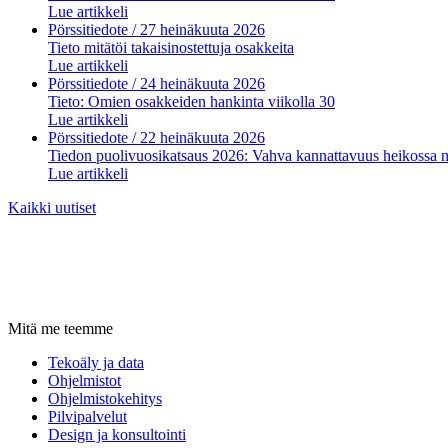
Lue artikkeli
Pörssitiedote
/ 27 heinäkuuta 2026
Tieto mitätöi takaisinostettuja osakkeita
Lue artikkeli
Pörssitiedote
/ 24 heinäkuuta 2026
Tieto: Omien osakkeiden hankinta viikolla 30
Lue artikkeli
Pörssitiedote
/ 22 heinäkuuta 2026
Tiedon puolivuosikatsaus 2026: Vahva kannattavuus heikossa 
Lue artikkeli
Kaikki uutiset
Mitä me teemme
Tekoäly ja data
Ohjelmistot
Ohjelmistokehitys
Pilvipalvelut
Design ja konsultointi