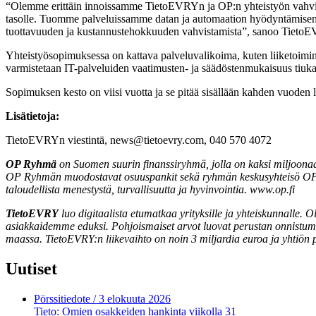
“Olemme erittäin innoissamme TietoEVRYn ja OP:n yhteistyön vahvis
tasolle. Tuomme palveluissamme datan ja automaation hyödyntämisen,
tuottavuuden ja kustannustehokkuuden vahvistamista”, sanoo Tiet
Yhteistyösopimuksessa on kattava palveluvalikoima, kuten liiketoimintak
varmistetaan IT-palveluiden vaatimusten- ja säädöstenmukaisuus tiukast
Sopimuksen kesto on viisi vuotta ja se pitää sisällään kahden vuoden l
Lisätietoja:
TietoEVRYn viestintä, news@tietoevry.com, 040 570 4072
OP Ryhmä
on Suomen suurin finanssiryhmä, jolla on kaksi miljoonaa
OP Ryhmän muodostavat osuuspankit sekä ryhmän keskusyhteisö OP O
taloudellista menestystä, turvallisuutta ja hyvinvointia. www.op.fi
TietoEVRY
luo digitaalista etumatkaa yrityksille ja yhteiskunnalle. O
asiakkaidemme eduksi. Pohjoismaiset arvot luovat perustan onnistumi
maassa. TietoEVRY:n liikevaihto on noin 3 miljardia euroa ja yhtiön
Uutiset
Pörssitiedote
/ 3 elokuuta 2026
Tieto: Omien osakkeiden hankinta viikolla 31