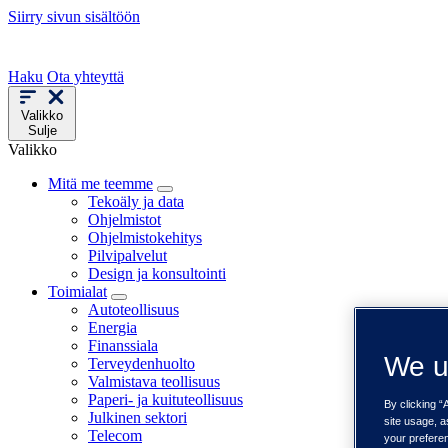
Siirry sivun sisältöön
Haku
Ota yhteyttä
Valikko
Sulje
Valikko
Mitä me teemme
Tekoäly ja data
Ohjelmistot
Ohjelmistokehitys
Pilvipalvelut
Design ja konsultointi
Toimialat
Autoteollisuus
Energia
Finanssiala
We u
Terveydenhuolto
Valmistava teollisuus
Paperi- ja kuituteollisuus
By clicking “
Julkinen sektori
site usage, a
Telecom
your prefere