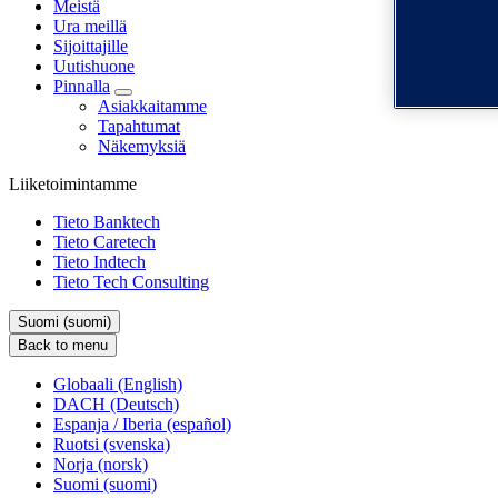
Meistä
Ura meillä
Sijoittajille
Uutishuone
Pinnalla
Asiakkaitamme
Tapahtumat
Näkemyksiä
Liiketoimintamme
Tieto Banktech
Tieto Caretech
Tieto Indtech
Tieto Tech Consulting
Suomi (suomi)
Back to menu
Globaali (English)
DACH (Deutsch)
Espanja / Iberia (español)
Ruotsi (svenska)
Norja (norsk)
Suomi (suomi)