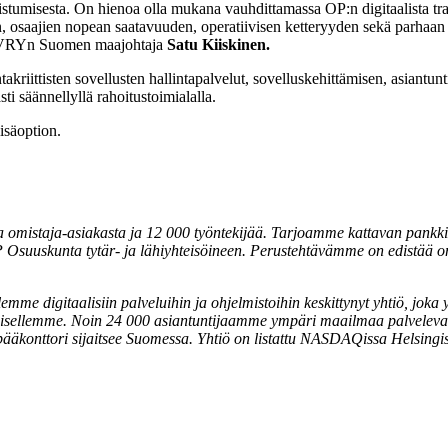
tumisesta. On hienoa olla mukana vauhdittamassa OP:n digitaalista t
 osaajien nopean saatavuuden, operatiivisen ketteryyden sekä parhaan
oEVRYn Suomen maajohtaja
Satu Kiiskinen.
riittisten sovellusten hallintapalvelut, sovelluskehittämisen, asiantuntij
i säännellyllä rahoitustoimialalla.
isäoption.
 omistaja-asiakasta ja 12 000 työntekijää. Tarjoamme kattavan pankki- 
suuskunta tytär- ja lähiyhteisöineen. Perustehtävämme on edistää 
lemme digitaalisiin palveluihin ja ohjelmistoihin keskittynyt yhtiö, jok
sellemme. Noin 24 000 asiantuntijaamme ympäri maailmaa palvelevat tuh
 pääkonttori sijaitsee Suomessa. Yhtiö on listattu NASDAQissa Helsing