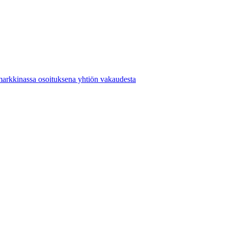
markkinassa osoituksena yhtiön vakaudesta