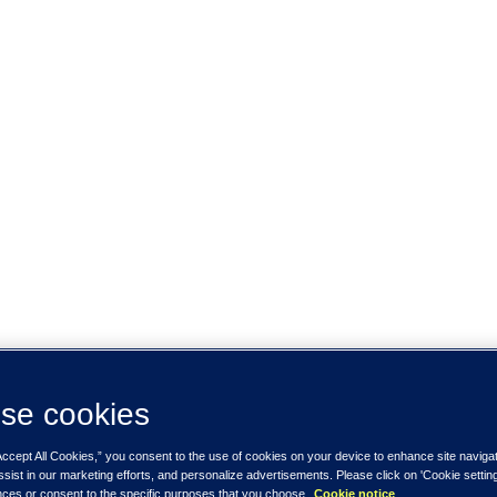
se cookies
Accept All Cookies,” you consent to the use of cookies on your device to enhance site naviga
ssist in our marketing efforts, and personalize advertisements. Please click on 'Cookie setti
nces or consent to the specific purposes that you choose.
Cookie notice