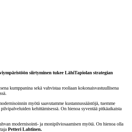
lviympäristöön siirtyminen tukee LähiTapiolan strategian
sena kumppanina sekä vahvistaa rooliaan kokonaisvastuullisena
essä.
n modernisoinnin myötä saavutamme kustannussäästöjä, tuemme
ilvipalveluiden kehittämisessä. On hienoa syventää pitkäaikaista
vahvan modernisointi- ja monipilviosaamisen myötä. On hienoa olla
htaja
Petteri Lahtinen.