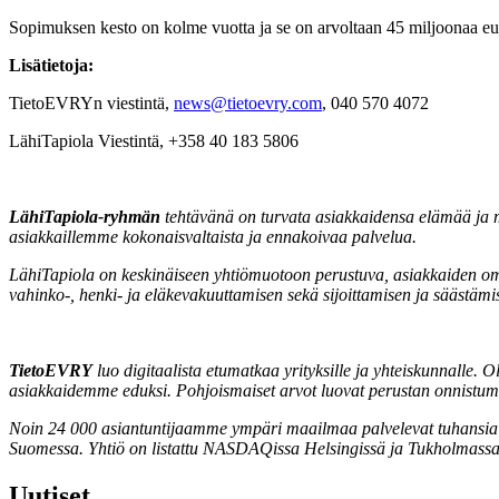
Sopimuksen kesto on kolme vuotta ja se on arvoltaan 45 miljoonaa eur
Lisätietoja:
TietoEVRYn viestintä,
news@tietoevry.com
, 040 570 4072
LähiTapiola Viestintä, +358 40 183 5806
LähiTapiola-ryhmän
tehtävänä on turvata asiakkaidensa elämää ja m
asiakkaillemme kokonaisvaltaista ja ennakoivaa palvelua.
LähiTapiola on keskinäiseen yhtiömuotoon perustuva, asiakkaiden omista
vahinko-, henki- ja eläkevakuuttamisen sekä sijoittamisen ja säästäm
TietoEVRY
luo digitaalista etumatkaa yrityksille ja yhteiskunnalle. 
asiakkaidemme eduksi. Pohjoismaiset arvot luovat perustan onnistu
Noin 24 000 asiantuntijaamme ympäri maailmaa palvelevat tuhansia yksi
Suomessa. Yhtiö on listattu NASDAQissa Helsingissä ja Tukholmas
Uutiset