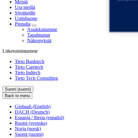
Meistä
Ura meillä
Sijoittajille
Uutishuone
Pinnalla
Asiakkaitamme
Tapahtumat
Näkemyksiä
Liiketoimintamme
Tieto Banktech
Tieto Caretech
Tieto Indtech
Tieto Tech Consulting
Suomi (suomi)
Back to menu
Globaali (English)
DACH (Deutsch)
Espanja / Iberia (español)
Ruotsi (svenska)
Norja (norsk)
Suomi (suomi)