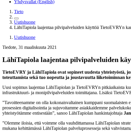
Yhdysvallat (English)
Tieto
Uutishuone
LähiTapiola laajentaa pilvipalveluiden käyttöä TietoEVRYn ka
Uutishuone
Tiedote, 31 maaliskuuta 2021
LähiTapiola laajentaa pilvipalveluiden k
TietoEVRY ja LähiTapiola ovat sopineet uudesta yhteistyöstä, jo
toteuttamista sekä tuo nopeutta ja joustavuutta liiketoiminnan ke
Uusi sopimus laajentaa LähiTapiolan ja TietoEVRYn pitkäaikaista ku
infrastruktuuri- ja monipilvipalveluiden toimittajana. Lisäksi Tieto
”Tavoitteenamme on olla kokonaisvaltainen kumppani suomalaisten e
prosessien digitalisointia ja sujuvoitamme asiakkaidemme palvelukok
yhteistyötämme entisestään”, sanoo LähiTapiolan hankintajohtaja
Jan
”Olemme iloisia, että voimme olla vauhdittamassa LähiTapiolan strat
mukana kehittämässä LähiTapiolan palveluprosesseja sekä vahvistama