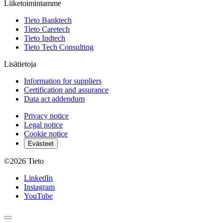
Liiketoimintamme
Tieto Banktech
Tieto Caretech
Tieto Indtech
Tieto Tech Consulting
Lisätietoja
Information for suppliers
Certification and assurance
Data act addendum
Privacy notice
Legal notice
Cookie notice
Evästeet
©2026
Tieto
LinkedIn
Instagram
YouTube