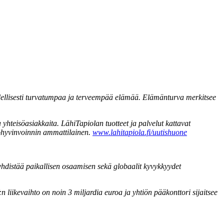
dellisesti turvatumpaa ja terveempää elämää. Elämänturva merkitsee
yhteisöasiakkaita. LähiTapiolan tuotteet ja palvelut kattavat
yöhyvinvoinnin ammattilainen.
www.lahitapiola.fi/uutishuone
a yhdistää paikallisen osaamisen sekä globaalit kyvykkyydet
liikevaihto on noin 3 miljardia euroa ja yhtiön pääkonttori sijaitsee