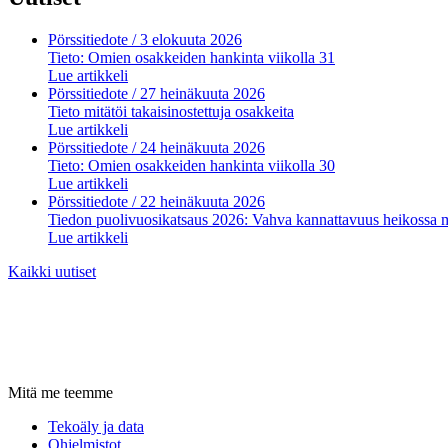
Pörssitiedote
/ 3 elokuuta 2026
Tieto: Omien osakkeiden hankinta viikolla 31
Lue artikkeli
Pörssitiedote
/ 27 heinäkuuta 2026
Tieto mitätöi takaisinostettuja osakkeita
Lue artikkeli
Pörssitiedote
/ 24 heinäkuuta 2026
Tieto: Omien osakkeiden hankinta viikolla 30
Lue artikkeli
Pörssitiedote
/ 22 heinäkuuta 2026
Tiedon puolivuosikatsaus 2026: Vahva kannattavuus heikossa 
Lue artikkeli
Kaikki uutiset
Mitä me teemme
Tekoäly ja data
Ohjelmistot