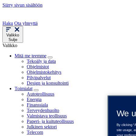
Siirry sivun sisältöön
Haku
Ota yhteyttä
Valikko
Sulje
Valikko
Mitä me teemme
Tekoäly ja data
Ohjelmistot
Ohjelmistokehitys
Pilvipalvelut
Design ja konsultointi
Toimialat
Autoteollisuus
Energia
Finanssiala
Terveydenhuolto
We u
Valmistava teollisuus
Paperi- ja kuituteollisuus
By clicking “
Julkinen sektori
site usage, a
Telecom
your prefere