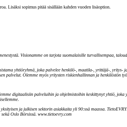
oa. Lisäksi sopimus pitää sisällään kahden vuoden lisäoption.
enestystä. Visionamme on tarjota suomalaisille turvallisempaa, talou
ma yhtiöryhmä, joka palvelee henkilö-, maatila-, yrittäjä-, yritys- ja 
isen palvelut. Olemme myös yritysten riskienhallinnan ja henkilöstön t
Olemme digitaalisiin palveluihin ja ohjelmistoihin keskittynyt yhtiö, jok
misellemme.
tyisen ja julkisen sektorin asiakkaita yli 90:ssä maassa. TietoEVRY:n 
sa sekä Oslo Börsissä. www.tietoevry.com