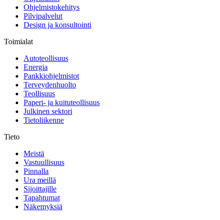
Ohjelmistokehitys
Pilvipalvelut
Design ja konsultointi
Toimialat
Autoteollisuus
Energia
Pankkiohjelmistot
Terveydenhuolto
Teollisuus
Paperi- ja kuituteollisuus
Julkinen sektori
Tietoliikenne
Tieto
Meistä
Vastuullisuus
Pinnalla
Ura meillä
Sijoittajille
Tapahtumat
Näkemyksiä