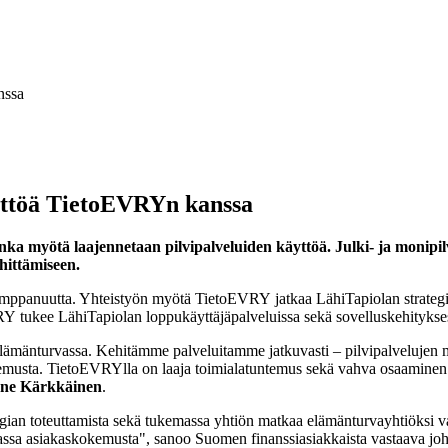
nssa
äyttöä TietoEVRYn kanssa
nka myötä laajennetaan pilvipalveluiden käyttöä. Julki- ja monipi
hittämiseen.
mppanuutta. Yhteistyön myötä TietoEVRY jatkaa LähiTapiolan strategi
EVRY tukee LähiTapiolan loppukäyttäjäpalveluissa sekä sovelluskehityks
lämänturvassa. Kehitämme palveluitamme jatkuvasti – pilvipalveluje
emusta. TietoEVRYlla on laaja toimialatuntemus sekä vahva osaaminen p
ne Kärkkäinen
.
egian toteuttamista sekä tukemassa yhtiön matkaa elämänturvayhtiöksi 
ssa asiakaskokemusta", sanoo Suomen finanssiasiakkaista vastaava jo