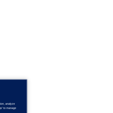
tion, analyze
ngs' to manage