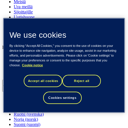
Meistä
Ura meillä
Sijoittajille
Uutishuone
Pinnalla
Asiakkaitamme
Tapahtumat
We use cookies
Näkemyksiä
By clicking “Accept All Cookies,” you consent to the use of cookies on your
Liiketoimintamme
device to enhance site navigation, analyze site usage, assist in our marketing
efforts, and personalize advertisements. Please click on 'Cookie settings' to
Tieto Banktech
manage your preferences or consent to the specific purposes that you
Tieto Caretech
choose.
Cookie notice
Tieto Indtech
Tieto Tech Consulting
Accept all cookies
Reject all
Suomi (suomi)
Back to menu
Cookies settings
Globaali (English)
DACH (Deutsch)
Espanja / Iberia (español)
Ruotsi (svenska)
Norja (norsk)
Suomi (suomi)