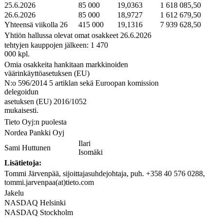
25.6.2026
85 000
19,0363
1 618 085,50
26.6.2026
85 000
18,9727
1 612 679,50
Yhteensä viikolla 26
415 000
19,1316
7 939 628,50
Yhtiön hallussa olevat omat osakkeet 26.6.2026
tehtyjen kauppojen jälkeen: 1 470
000 kpl.
Omia osakkeita hankitaan markkinoiden
väärinkäyttöasetuksen (EU)
N:o 596/2014 5 artiklan sekä Euroopan komission
delegoidun
asetuksen (EU) 2016/1052
mukaisesti.
Tieto Oyj:n puolesta
Nordea Pankki Oyj
Ilari
Sami Huttunen
Isomäki
Lisätietoja:
Tommi Järvenpää, sijoittajasuhdejohtaja, puh. +358 40 576 0288,
tommi.jarvenpaa(at)tieto.com
Jakelu
NASDAQ Helsinki
NASDAQ Stockholm