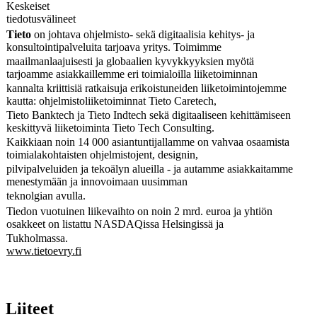
Keskeiset
tiedotusvälineet
Tieto
on johtava ohjelmisto- sekä digitaalisia kehitys- ja
konsultointipalveluita tarjoava yritys. Toimimme
maailmanlaajuisesti ja globaalien kyvykkyyksien myötä
tarjoamme asiakkaillemme eri toimialoilla liiketoiminnan
kannalta kriittisiä ratkaisuja erikoistuneiden liiketoimintojemme
kautta: ohjelmistoliiketoiminnat Tieto Caretech,
Tieto Banktech ja Tieto Indtech sekä digitaaliseen kehittämiseen
keskittyvä liiketoiminta Tieto Tech Consulting.
Kaikkiaan noin 14 000 asiantuntijallamme on vahvaa osaamista
toimialakohtaisten ohjelmistojent, designin,
pilvipalveluiden ja tekoälyn alueilla - ja autamme asiakkaitamme
menestymään ja innovoimaan uusimman
teknolgian avulla.
Tiedon vuotuinen liikevaihto on noin 2 mrd. euroa ja yhtiön
osakkeet on listattu NASDAQissa Helsingissä ja
Tukholmassa.
www.tietoevry.fi
Liiteet