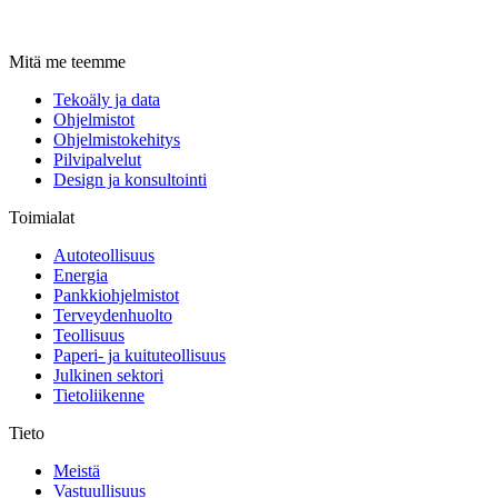
Mitä me teemme
Tekoäly ja data
Ohjelmistot
Ohjelmistokehitys
Pilvipalvelut
Design ja konsultointi
Toimialat
Autoteollisuus
Energia
Pankkiohjelmistot
Terveydenhuolto
Teollisuus
Paperi- ja kuituteollisuus
Julkinen sektori
Tietoliikenne
Tieto
Meistä
Vastuullisuus