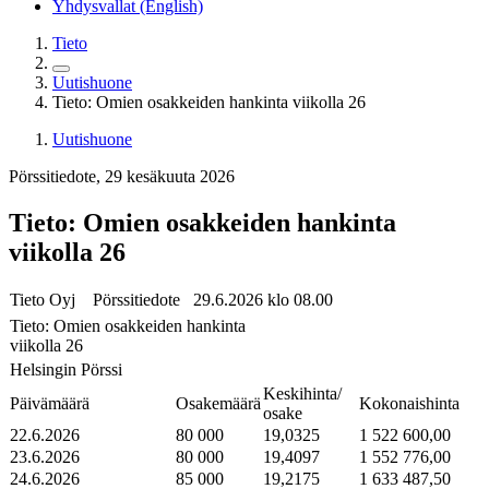
Yhdysvallat (English)
Tieto
Uutishuone
Tieto: Omien osakkeiden hankinta viikolla 26
Uutishuone
Pörssitiedote, 29 kesäkuuta 2026
Tieto: Omien osakkeiden hankinta
viikolla 26
Tieto Oyj Pörssitiedote 29.6.2026 klo 08.00
Tieto: Omien osakkeiden hankinta
viikolla 26
Helsingin Pörssi
Keskihinta/
Päivämäärä
Osakemäärä
Kokonaishinta
osake
22.6.2026
80 000
19,0325
1 522 600,00
23.6.2026
80 000
19,4097
1 552 776,00
24.6.2026
85 000
19,2175
1 633 487,50