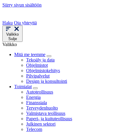
Siirry sivun sisältöön
Haku
Ota yhteyttä
Valikko
Sulje
Valikko
Mitä me teemme
Tekoäly ja data
Ohjelmistot
Ohjelmistokehitys
Pilvipalvelut
Design ja konsultointi
Toimialat
Autoteollisuus
Energia
Finanssiala
Terveydenhuolto
Valmistava teollisuus
Paperi- ja kuituteollisuus
Julkinen sektori
Telecom