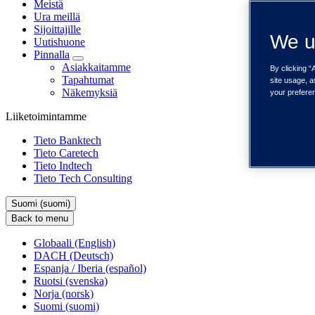
Meistä
Ura meillä
Sijoittajille
We u
Uutishuone
Pinnalla
Asiakkaitamme
By clicking “
Tapahtumat
site usage, a
Näkemyksiä
your prefere
Liiketoimintamme
Tieto Banktech
Tieto Caretech
Tieto Indtech
Tieto Tech Consulting
Suomi (suomi)
Back to menu
Globaali (English)
DACH (Deutsch)
Espanja / Iberia (español)
Ruotsi (svenska)
Norja (norsk)
Suomi (suomi)