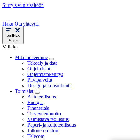
Siirry sivun sisältöön
Haku
Ota yhteyttä
Valikko
Sulje
Valikko
Mitä me teemme
Tekoäly ja data
Ohjelmistot
Ohjelmistokehitys
Pilvipalvelut
Design ja konsultointi
Toimialat
Autoteollisuus
Energia
Finanssiala
Terveydenhuolto
Valmistava teollisuus
Paperi- ja kuituteollisuus
Julkinen sektori
Telecom