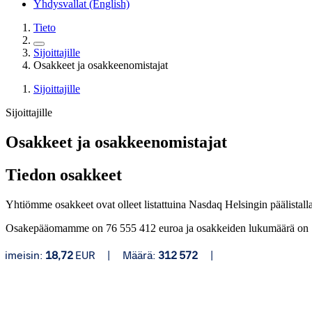
Yhdysvallat (English)
Tieto
Sijoittajille
Osakkeet ja osakkeenomistajat
Sijoittajille
Sijoittajille
Osakkeet ja osakkeenomistajat
Tiedon osakkeet
Yhtiömme osakkeet ovat olleet listattuina Nasdaq Helsingin päälistal
Osakepääomamme on 76 555 412 euroa ja osakkeiden lukumäärä on 112 