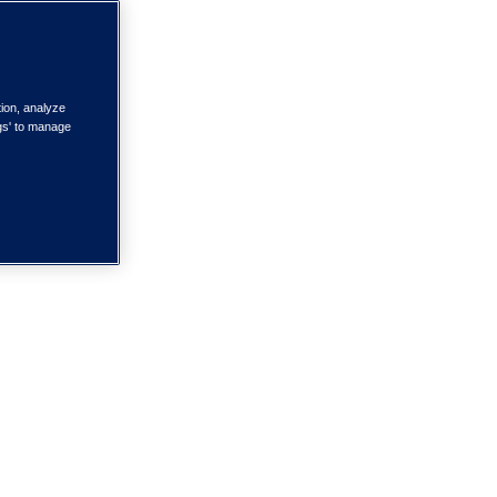
tion, analyze
ngs' to manage