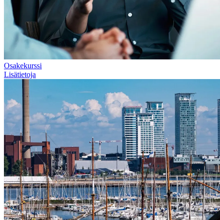
Osakekurssi
Lisätietoja