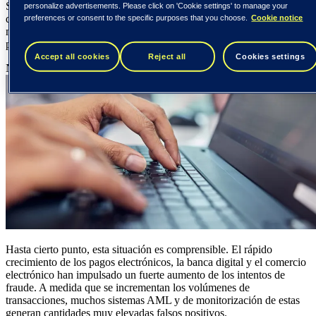
Sin embargo, muchas entidades, en gran medida, siguen
personalize advertisements. Please click on 'Cookie settings' to manage your
preferences or consent to the specific purposes that you choose.
Cookie notice
dependiendo de la ampliación de sus equipos AML y de la revisión
manual de transacciones, en lugar de invertir en tecnologías de
prevención del fraude más escalables.
Accept all cookies
Reject all
Cookies settings
Nicholas Yip
8 julio 2026
Lectura de {number} min
Hasta cierto punto, esta situación es comprensible. El rápido
crecimiento de los pagos electrónicos, la banca digital y el comercio
electrónico han impulsado un fuerte aumento de los intentos de
fraude. A medida que se incrementan los volúmenes de
transacciones, muchos sistemas AML y de monitorización de estas
generan cantidades muy elevadas falsos positivos.