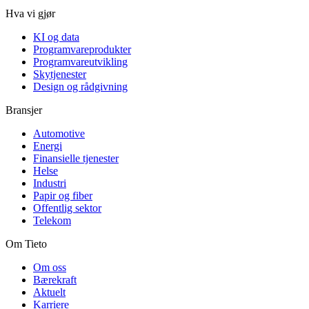
Hva vi gjør
KI og data
Programvareprodukter
Programvareutvikling
Skytjenester
Design og rådgivning
Bransjer
Automotive
Energi
Finansielle tjenester
Helse
Industri
Papir og fiber
Offentlig sektor
Telekom
Om Tieto
Om oss
Bærekraft
Aktuelt
Karriere