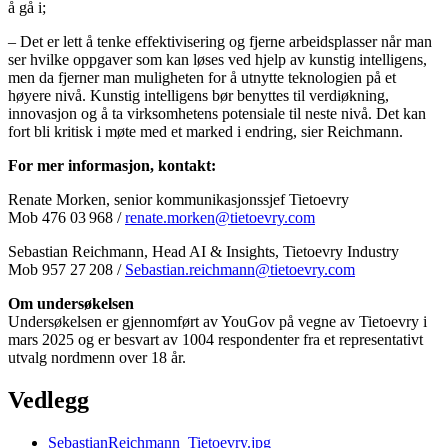
å gå i;
– Det er lett å tenke effektivisering og fjerne arbeidsplasser når man
ser hvilke oppgaver som kan løses ved hjelp av kunstig intelligens,
men da fjerner man muligheten for å utnytte teknologien på et
høyere nivå. Kunstig intelligens bør benyttes til verdiøkning,
innovasjon og å ta virksomhetens potensiale til neste nivå. Det kan
fort bli kritisk i møte med et marked i endring, sier Reichmann.
For mer informasjon, kontakt:
Renate Morken, senior kommunikasjonssjef Tietoevry
Mob 476 03 968 /
renate.morken@tietoevry.com
Sebastian Reichmann, Head AI & Insights, Tietoevry Industry
Mob 957 27 208 /
Sebastian.reichmann@tietoevry.com
Om undersøkelsen
Undersøkelsen er gjennomført av YouGov på vegne av Tietoevry i
mars 2025 og er besvart av 1004 respondenter fra et representativt
utvalg nordmenn over 18 år.
Vedlegg
SebastianReichmann_Tietoevry.jpg