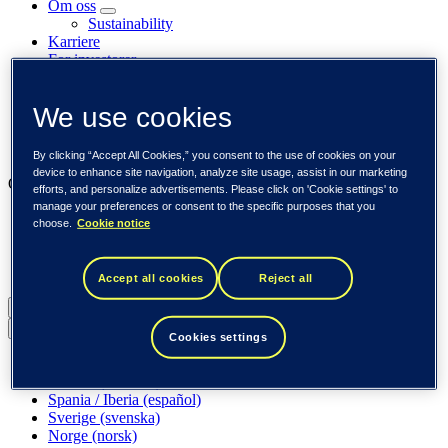
Om oss
Sustainability
Karriere
For investorer
Nyhetsrom
Aktuelt
We use cookies
Kundene
Innsikt
Arrangementer
By clicking “Accept All Cookies,” you consent to the use of cookies on your
device to enhance site navigation, analyze site usage, assist in our marketing
Our businesses
efforts, and personalize advertisements. Please click on 'Cookie settings' to
manage your preferences or consent to the specific purposes that you
Tieto Banktech
choose.
Cookie notice
Tieto Caretech
Tieto Indtech
Tieto Tech Consulting
Accept all cookies
Reject all
Norge (norsk)
Back to menu
Cookies settings
Global (English)
DACH (Deutsch)
Spania / Iberia (español)
Sverige (svenska)
Norge (norsk)