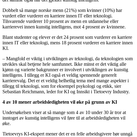
Dobbelt så mange norske menn (21%) som kvinner (10%) har
vurdert eller vurderer en karriere innen IT eller teknologi.
Tilsvarende vurderer 10 prosent av menn en utdannelse eller
karrierevei innen kunstig intelligens, mot 4 prosent av kvinnene.
Blant studenter og elever er det 24 prosent som vurderer en karriere
innen IT eller teknologi, mens 18 prosent vurderer en karriere innen
KI.
– Mangfold er viktig i utviklingen av teknologi, da teknologien som
utvikles skal betjene hele samfunnet. Ikke minst er det viktig alle
kjønn og varierte bakgrunner er involvert i utviklingen av kunstig
intelligens. I tillegg er KI også et veldig spennende generelt
karrierevalg. Det er et veldig helhetlig tema med mange aspekter i
tillegg til teknologi, som for eksempel psykologi og etikk, sier
Sebastian Reichmann, leder for KI og Innsikt i Tietoevry Industry.
4 av 10 mener arbeidsledigheten vil øke på grunn av KI
Undersøkelsen viser at så mange som 4 av 10 under 30 år tror at
inntoget av kunstig intelligens vil føre til at arbeidsledigheten vil
øke.
Tietoevrys KI-ekspert mener det er en felle arbeidsgivere bør unngå