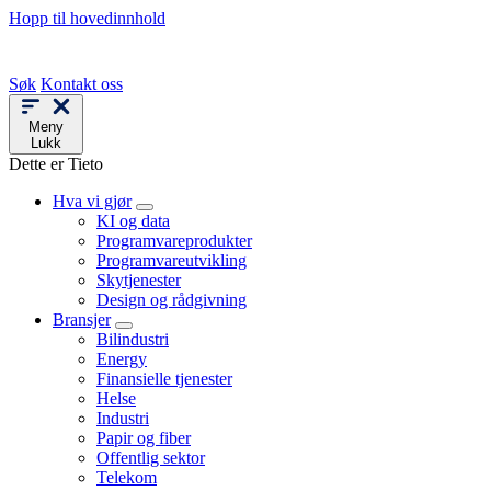
Hopp til hovedinnhold
Søk
Kontakt oss
Meny
Lukk
Dette er Tieto
Hva vi gjør
KI og data
Programvareprodukter
Programvareutvikling
Skytjenester
Design og rådgivning
Bransjer
Bilindustri
Energy
Finansielle tjenester
Helse
Industri
Papir og fiber
Offentlig sektor
Telekom