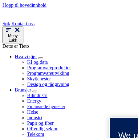
Hopp til hovedinnhold
Søk
Kontakt oss
Meny
Lukk
Dette er Tieto
Hva vi gjør
KI og data
Programvareprodukter
Programvareutvikling
Skytjenester
Design og rådgivning
Bransjer
Bilindustri
Energy
Finansielle tjenester
Helse
Industri
Papir og fiber
Offentlig sektor
We u
Telekom