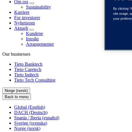
Om oss
Sustainability
By clicking “
Karriere
site usage, a
For investorer
your prefere
Nyhetsrom
Aktuelt
Kundene
Innsikt
Arrangementer
Our businesses
Tieto Banktech
Tieto Caretech
Tieto Indtech
Tieto Tech Consulting
Norge (norsk)
Back to menu
Global (English)
DACH (Deutsch)
Spania / Iberia (español)
Sverige (svenska)
Norge (norsk)