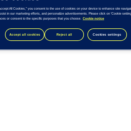
Accept All Cookies,” you consent to the use of cookies on your device to enhance site naviga
ssist in our marketing efforts, and personalize advertisements. Please click on 'Cookie setti
nces or consent to the specific purposes that you choose.
Cookie notice
Accept all cookies
Reject all
Cookies settings