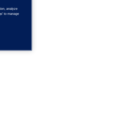
tion, analyze
ngs' to manage