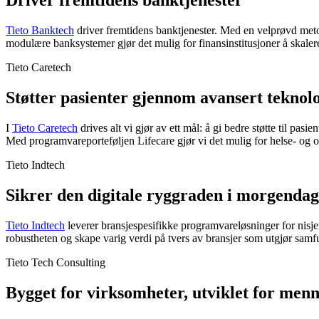
Driver fremtidens banktjenester
Tieto Banktech
driver fremtidens banktjenester. Med en velprøvd meto
modulære banksystemer gjør det mulig for finansinstitusjoner å skaler
Tieto Caretech
Støtter pasienter gjennom avansert teknol
I
Tieto Caretech
drives alt vi gjør av ett mål: å gi bedre støtte til pas
Med programvareporteføljen Lifecare gjør vi det mulig for helse- og 
Tieto Indtech
Sikrer den digitale ryggraden i morgenda
Tieto Indtech
leverer bransjespesifikke programvareløsninger for nisje
robustheten og skape varig verdi på tvers av bransjer som utgjør samfu
Tieto Tech Consulting
Bygget for virksomheter, utviklet for men