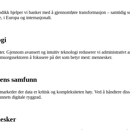
dikk hjelper vi banker med å gjennomføre transformasjon – samtidig som
e, i Europa og internasjonalt.
ogi
ienter. Gjennom avansert og intuitiv teknologi reduserer vi administrativt
omsorgssektoren å fokusere på det som betyr mest: mennesker.
gens samfunn
markeder der data er kritisk og kompleksiteten høy. Ved å håndtere disse
nnets digitale ryggrad.
nesker