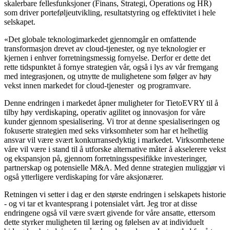
skalerbare fellesfunksjoner (Finans, Strategi, Operations og HR)
som driver porteføljeutvikling, resultatstyring og effektivitet i hele
selskapet.
«Det globale teknologimarkedet gjennomgår en omfattende
transformasjon drevet av cloud-tjenester, og nye teknologier er
kjernen i enhver forretningsmessig fornyelse. Derfor er dette det
rette tidspunktet å fornye strategien vår, også i lys av vår fremgang
med integrasjonen, og utnytte de mulighetene som følger av høy
vekst innen markedet for cloud-tjenester og programvare.
Denne endringen i markedet åpner muligheter for TietoEVRY til å
tilby høy verdiskaping, operativ agilitet og innovasjon for våre
kunder gjennom spesialisering. Vi tror at denne spesialiseringen og
fokuserte strategien med seks virksomheter som har et helhetlig
ansvar vil være svært konkurransedyktig i markedet. Virksomhetene
våre vil være i stand til å utforske alternative måter å akselerere vekst
og ekspansjon på, gjennom forretningsspesifikke investeringer,
partnerskap og potensielle M&A. Med denne strategien muliggjør vi
også ytterligere verdiskaping for våre aksjonærer.
Retningen vi setter i dag er den største endringen i selskapets historie
- og vi tar et kvantesprang i potensialet vårt. Jeg tror at disse
endringene også vil være svært givende for våre ansatte, ettersom
dette styrker muligheten til læring og følelsen av at individuelt