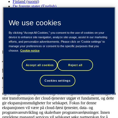
Finland (suomi)
De forente stater (English)
Tieto
We use cookies
Nyhetsrom
TietoEVRY lanserer ny strategi – fokusert, spesialisert og
By clicking “Accept All Cookies,” you consent to the use of cookies on your
ekspansjonsdrevet
device to enhance site navigation, analyze site usage, assist in our marketing
efforts, and personalize advertisements. Please click on 'Cookie settings' to
Nyhetsrom
manage your preferences or consent to the specific purposes that you
choose.
Cookie notice
Pressemelding, 13 oktober 2021
TietoEVRY lanserer ny strategi –
Accept all cookies
Reject all
fokusert, spesialisert og
ekspansjonsdrevet
Cookies settings
TietoEVRY lanserer i dag en ny strategi for å skape økt kundeverdi
og vekst gjennom spesialisering. Teknologiindustrien gjennomgår en
stor transformasjon der cloud-tjenester utgjør et fundament, og dette
gir ekspansjonsmuligheter for selskapet. Fokus for denne
ekspansjonen vil være på cloud-først tjenester, data- og
programvareutvikling og skalerbare programvareløsninger. Innen
områdene managed services vil selskapet søke partnerskap for å