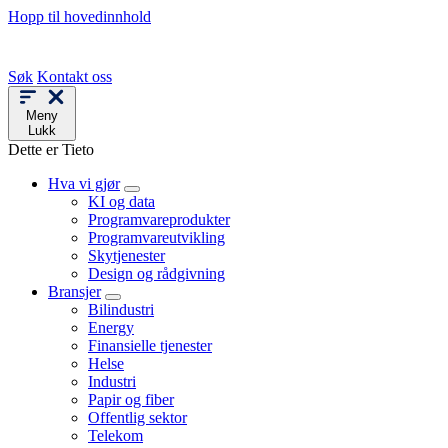
Hopp til hovedinnhold
Søk
Kontakt oss
Meny
Lukk
Dette er Tieto
Hva vi gjør
KI og data
Programvareprodukter
Programvareutvikling
Skytjenester
Design og rådgivning
Bransjer
Bilindustri
Energy
Finansielle tjenester
Helse
Industri
Papir og fiber
Offentlig sektor
Telekom