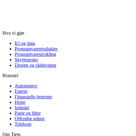
Hva vi gjør
KI og data
Programvareprodukter
Programvareutvikling
Skytjenester
Design og rådgivning
Bransjer
Automotive
Energi
Finansielle tjenester
Helse
Industri
Papir og fiber
Offentlig sektor
Telekom
Om Tieto