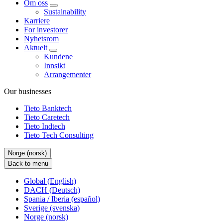
Om oss
Sustainability
Karriere
For investorer
Nyhetsrom
Aktuelt
Kundene
Innsikt
Arrangementer
Our businesses
Tieto Banktech
Tieto Caretech
Tieto Indtech
Tieto Tech Consulting
Norge (norsk)
Back to menu
Global (English)
DACH (Deutsch)
Spania / Iberia (español)
Sverige (svenska)
Norge (norsk)