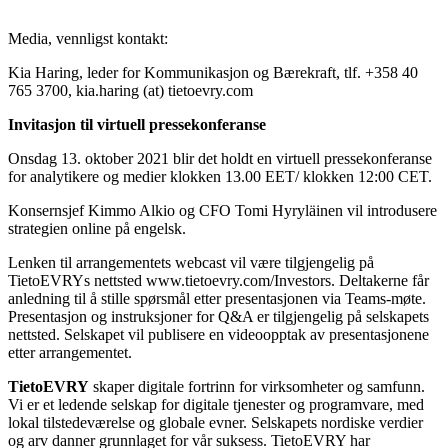
Media, vennligst kontakt:
Kia Haring, leder for Kommunikasjon og Bærekraft, tlf. +358 40
765 3700, kia.haring (at) tietoevry.com
Invitasjon til virtuell pressekonferanse
Onsdag 13. oktober 2021 blir det holdt en virtuell pressekonferanse
for analytikere og medier klokken 13.00 EET/ klokken 12:00 CET.
Konsernsjef Kimmo Alkio og CFO Tomi Hyryläinen vil introdusere
strategien online på engelsk.
Lenken til arrangementets webcast vil være tilgjengelig på
TietoEVRYs nettsted www.tietoevry.com/Investors. Deltakerne får
anledning til å stille spørsmål etter presentasjonen via Teams-møte.
Presentasjon og instruksjoner for Q&A er tilgjengelig på selskapets
nettsted. Selskapet vil publisere en videoopptak av presentasjonene
etter arrangementet.
TietoEVRY
skaper digitale fortrinn for virksomheter og samfunn.
Vi er et ledende selskap for digitale tjenester og programvare, med
lokal tilstedeværelse og globale evner. Selskapets nordiske verdier
og arv danner grunnlaget for vår suksess. TietoEVRY har