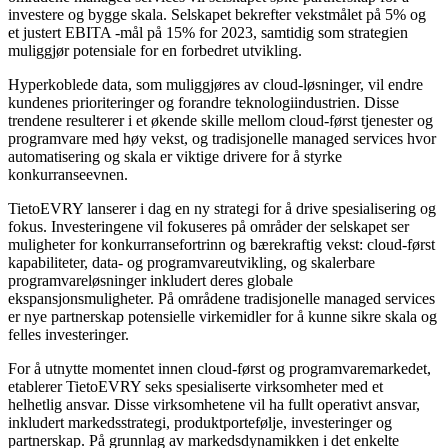
investere og bygge skala. Selskapet bekrefter vekstmålet på 5% og
et justert EBITA -mål på 15% for 2023, samtidig som strategien
muliggjør potensiale for en forbedret utvikling.
Hyperkoblede data, som muliggjøres av cloud-løsninger, vil endre
kundenes prioriteringer og forandre teknologiindustrien. Disse
trendene resulterer i et økende skille mellom cloud-først tjenester og
programvare med høy vekst, og tradisjonelle managed services hvor
automatisering og skala er viktige drivere for å styrke
konkurranseevnen.
TietoEVRY lanserer i dag en ny strategi for å drive spesialisering og
fokus. Investeringene vil fokuseres på områder der selskapet ser
muligheter for konkurransefortrinn og bærekraftig vekst: cloud-først
kapabiliteter, data- og programvareutvikling, og skalerbare
programvareløsninger inkludert deres globale
ekspansjonsmuligheter. På områdene tradisjonelle managed services
er nye partnerskap potensielle virkemidler for å kunne sikre skala og
felles investeringer.
For å utnytte momentet innen cloud-først og programvaremarkedet,
etablerer TietoEVRY seks spesialiserte virksomheter med et
helhetlig ansvar. Disse virksomhetene vil ha fullt operativt ansvar,
inkludert markedsstrategi, produktportefølje, investeringer og
partnerskap. På grunnlag av markedsdynamikken i det enkelte