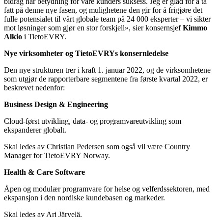
bidrag har betydning for våre kunders suksess. Jeg er glad for å ta
fatt på denne nye fasen, og mulighetene den gir for å frigjøre det
fulle potensialet til vårt globale team på 24 000 eksperter – vi sikter
mot løsninger som gjør en stor forskjell», sier konsernsjef
Kimmo
Alkio
i TietoEVRY.
Nye virksomheter og TietoEVRYs konsernledelse
Den nye strukturen trer i kraft 1. januar 2022, og de virksomhetene
som utgjør de rapporterbare segmentene fra første kvartal 2022, er
beskrevet nedenfor:
Business Design & Engineering
Cloud-først utvikling, data- og programvareutvikling som
ekspanderer globalt.
Skal ledes av Christian Pedersen som også vil være Country
Manager for TietoEVRY Norway.
Health & Care Software
Åpen og modulær programvare for helse og velferdssektoren, med
ekspansjon i den nordiske kundebasen og markeder.
Skal ledes av Ari​ Järvelä​.