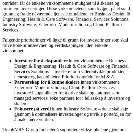
området, får de enkelte virksomhetene mulighet til å skalere og
prioritere investeringer. Disse virksomhetene, som bygger på et solid
grunnlag fra de nåværende tjeneste områdene, er Business Design &
Engineering, Health & Care Software, Financial Services Solutions,
Industry Software, Enterprise Modernization og Cloud Platform
Services.
Følgende prioriteringer vil ligge til grunn for investeringer som skal
drive konkurranseevnen og verdiskapingen i den enkelte
virksomhet:
Investere for å ekspandere
innen virksomhetene Business
Design & Engineering, Health & Care Software og Financial
Services Solutions – investere for å videreutvikle produkter,
tjenester og kapabiliteter. Prioritert område for M & A.
Partnerskap for å kunne skalere
innen virksomhetene
Enterprise Modernization og Cloud Platform Services -
investere i kapabiliteter for å drive skala og automatiserte
managed services; søke partnere for i fellesskap å investere og
skalere.
Fokusere på verdi
innen Industry Software – dette skal skje
gjennom å optimalisere investeringer og utvikle porteføljen for
å maksimere verdien.
TietoEVRY Group fortsetter å supportere virksomhetene gjennom