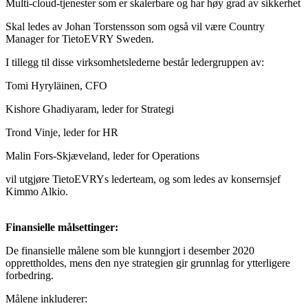
Multi-cloud-tjenester som er skalerbare og har høy grad av sikkerhet
Skal ledes av Johan​ Torstensson som også vil være Country
Manager for TietoEVRY Sweden.​
I tillegg til disse virksomhetslederne består ledergruppen av:
Tomi Hyryläinen​, CFO
Kishore Ghadiyaram​, leder for Strategi
Trond Vinje, leder for HR
Malin Fors-Skjæveland​, leder for Operations
vil utgjøre TietoEVRYs lederteam, og som ledes av konsernsjef
Kimmo Alkio.
Finansielle målsettinger:
De finansielle målene som ble kunngjort i desember 2020
opprettholdes, mens den nye strategien gir grunnlag for ytterligere
forbedring.
Målene inkluderer: