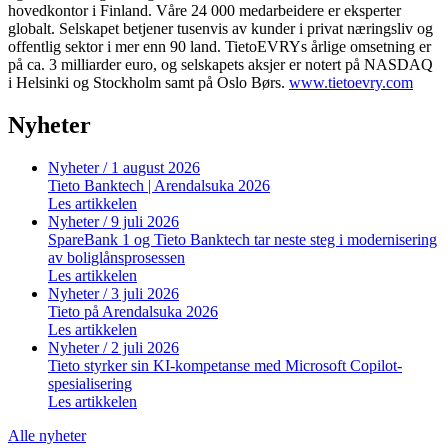
hovedkontor i Finland. Våre 24 000 medarbeidere er eksperter
globalt. Selskapet betjener tusenvis av kunder i privat næringsliv og
offentlig sektor i mer enn 90 land. TietoEVRYs årlige omsetning er
på ca. 3 milliarder euro, og selskapets aksjer er notert på NASDAQ
i Helsinki og Stockholm samt på Oslo Børs.
www.tietoevry.com
Nyheter
Nyheter
/ 1 august 2026
Tieto Banktech | Arendalsuka 2026
Les artikkelen
Nyheter
/ 9 juli 2026
SpareBank 1 og Tieto Banktech tar neste steg i modernisering
av boliglånsprosessen
Les artikkelen
Nyheter
/ 3 juli 2026
Tieto på Arendalsuka 2026
Les artikkelen
Nyheter
/ 2 juli 2026
Tieto styrker sin KI-kompetanse med Microsoft Copilot-
spesialisering
Les artikkelen
Alle nyheter