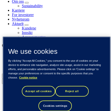
Om oss
Sustainability
Karriere
For investorer
Nyhetsrom
Aktuelt
Kundene
Innsikt
Arrangementer
Our businesses
We use cookies
Tieto Banktech
Tieto Caretech
By clicking “Accept All Cookies,” you consent to the use of cookies on your
Tieto Indtech
device to enhance site navigation, analyze site usage, assist in our marketing
Tieto Tech Consulting
efforts, and personalize advertisements. Please click on 'Cookie settings' to
manage your preferences or consent to the specific purposes that you
Norge (norsk)
choose.
Cookie notice
Back to menu
Global (English)
Accept all cookies
Reject all
DACH (Deutsch)
Spania / Iberia (español)
Sverige (svenska)
Cookies settings
Norge (norsk)