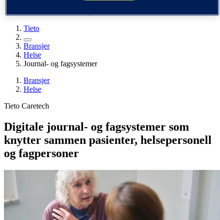
Finland (suomi)
De forente stater (English)
Tieto
Bransjer
Helse
Journal- og fagsystemer
Bransjer
Helse
Tieto Caretech
Digitale journal- og fagsystemer som
knytter sammen pasienter, helsepersonell
og fagpersoner