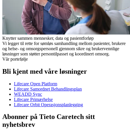
Knytter sammen mennesker, data og pasientforløp
Vi legger til rette for sømløs samhandling mellom pasienter, brukere
og helse- og omsorgspersonell gjennom sikre og brukervennlige
løsninger som støtter persontilpasset og koordinert omsorg.
Vår portefølje
Bli kjent med våre løsninger
Lifecare Open Platform
Lifecare Samordnet Behandlingsplan
WEADD Sync
Lifecare Primærhelse
Lifecare Orbit Operasjonsplanlegging
Abonner på Tieto Caretech sitt
nyhetsbrev