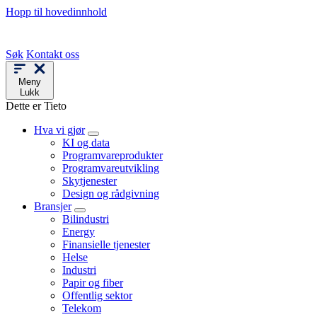
Hopp til hovedinnhold
Søk
Kontakt oss
Meny
Lukk
Dette er Tieto
Hva vi gjør
KI og data
Programvareprodukter
Programvareutvikling
Skytjenester
Design og rådgivning
Bransjer
Bilindustri
Energy
Finansielle tjenester
Helse
Industri
Papir og fiber
Offentlig sektor
Telekom