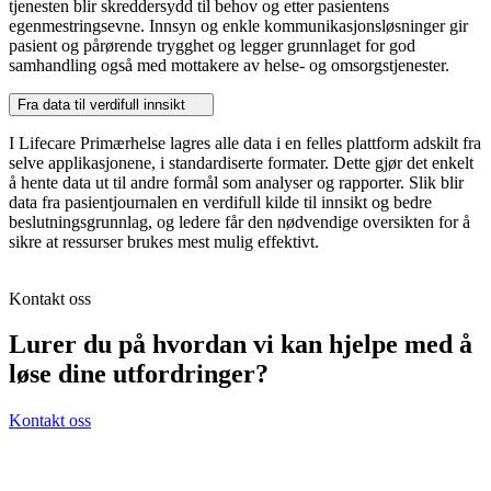
tjenesten blir skreddersydd til behov og etter pasientens
egenmestringsevne. Innsyn og enkle kommunikasjonsløsninger gir
pasient og pårørende trygghet og legger grunnlaget for god
samhandling også med mottakere av helse- og omsorgstjenester.
Fra data til verdifull innsikt
I Lifecare Primærhelse lagres alle data i en felles plattform adskilt fra
selve applikasjonene, i standardiserte formater. Dette gjør det enkelt
å hente data ut til andre formål som analyser og rapporter. Slik blir
data fra pasientjournalen en verdifull kilde til innsikt og bedre
beslutningsgrunnlag, og ledere får den nødvendige oversikten for å
sikre at ressurser brukes mest mulig effektivt.
Kontakt oss
Lurer du på hvordan vi kan hjelpe med å
løse dine utfordringer?
Kontakt oss