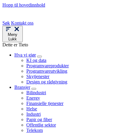
Hopp til hovedinnhold
Søk
Kontakt oss
Meny
Lukk
Dette er Tieto
Hva vi gjør
KI og data
Programvareprodukter
Programvareutvikling
Skytjenester
Design og rådgivning
Bransjer
Bilindustri
Energy
Finansielle tjenester
Helse
Industri
Papir og fiber
Offentlig sektor
Telekom