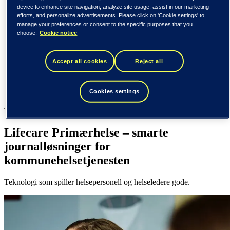
Finland (suomi)
device to enhance site navigation, analyze site usage, assist in our marketing
De forente stater (English)
efforts, and personalize advertisements. Please click on 'Cookie settings' to
manage your preferences or consent to the specific purposes that you
Tieto
choose.
Cookie notice
Bransjer
Helse
Accept all cookies
Reject all
CT / Lifecare Primærhelse
Bransjer
Cookies settings
Helse
Tieto Caretech
Lifecare Primærhelse – smarte
journalløsninger for
kommunehelsetjenesten
Teknologi som spiller helsepersonell og helseledere gode.