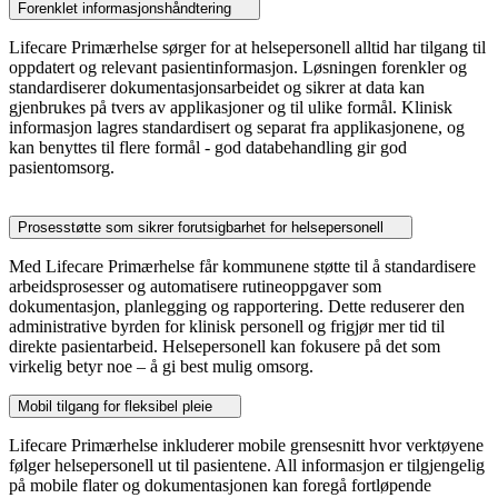
Forenklet informasjonshåndtering
Lifecare Primærhelse sørger for at helsepersonell alltid har tilgang til
oppdatert og relevant pasientinformasjon. Løsningen forenkler og
standardiserer dokumentasjonsarbeidet og sikrer at data kan
gjenbrukes på tvers av applikasjoner og til ulike formål. Klinisk
informasjon lagres standardisert og separat fra applikasjonene, og
kan benyttes til flere formål - god databehandling gir god
pasientomsorg.
Prosesstøtte som sikrer forutsigbarhet for helsepersonell
Med Lifecare Primærhelse får kommunene støtte til å standardisere
arbeidsprosesser og automatisere rutineoppgaver som
dokumentasjon, planlegging og rapportering. Dette reduserer den
administrative byrden for klinisk personell og frigjør mer tid til
direkte pasientarbeid. Helsepersonell kan fokusere på det som
virkelig betyr noe – å gi best mulig omsorg.
Mobil tilgang for fleksibel pleie
Lifecare Primærhelse inkluderer mobile grensesnitt hvor verktøyene
følger helsepersonell ut til pasientene. All informasjon er tilgjengelig
på mobile flater og dokumentasjonen kan foregå fortløpende