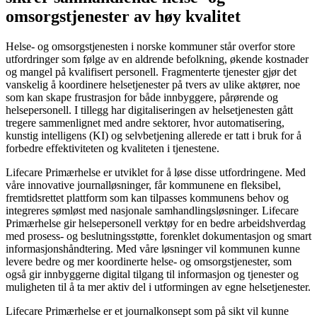
omsorgstjenester av høy kvalitet
Helse- og omsorgstjenesten i norske kommuner står overfor store
utfordringer som følge av en aldrende befolkning, økende kostnader
og mangel på kvalifisert personell. Fragmenterte tjenester gjør det
vanskelig å koordinere helsetjenester på tvers av ulike aktører, noe
som kan skape frustrasjon for både innbyggere, pårørende og
helsepersonell. I tillegg har digitaliseringen av helsetjenesten gått
tregere sammenlignet med andre sektorer, hvor automatisering,
kunstig intelligens (KI) og selvbetjening allerede er tatt i bruk for å
forbedre effektiviteten og kvaliteten i tjenestene.
Lifecare Primærhelse er utviklet for å løse disse utfordringene. Med
våre innovative journalløsninger, får kommunene en fleksibel,
fremtidsrettet plattform som kan tilpasses kommunens behov og
integreres sømløst med nasjonale samhandlingsløsninger. Lifecare
Primærhelse gir helsepersonell verktøy for en bedre arbeidshverdag
med prosess- og beslutningsstøtte, forenklet dokumentasjon og smart
informasjonshåndtering. Med våre løsninger vil kommunen kunne
levere bedre og mer koordinerte helse- og omsorgstjenester, som
også gir innbyggerne digital tilgang til informasjon og tjenester og
muligheten til å ta mer aktiv del i utformingen av egne helsetjenester.
Lifecare Primærhelse er et journalkonsept som på sikt vil kunne