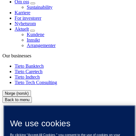
Om oss
Sustainability
Karriere
For investorer
Nyhetsrom
Aktuelt
Kundene
Innsikt
Arrangementer
Our businesses
Tieto Banktech
Tieto Caretech
Tieto Indtech
Tieto Tech Consulting
Norge (norsk)
Back to menu
Global (English)
DACH (Deutsch)
Spania / Iberia (español)
We use cookies
Sverige (svenska)
Norge (norsk)
By clicking “Accept All Cookies,” you consent to the use of cookies on your