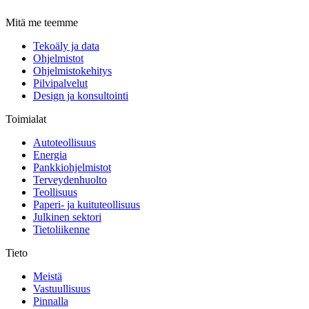
Mitä me teemme
Tekoäly ja data
Ohjelmistot
Ohjelmistokehitys
Pilvipalvelut
Design ja konsultointi
Toimialat
Autoteollisuus
Energia
Pankkiohjelmistot
Terveydenhuolto
Teollisuus
Paperi- ja kuituteollisuus
Julkinen sektori
Tietoliikenne
Tieto
Meistä
Vastuullisuus
Pinnalla