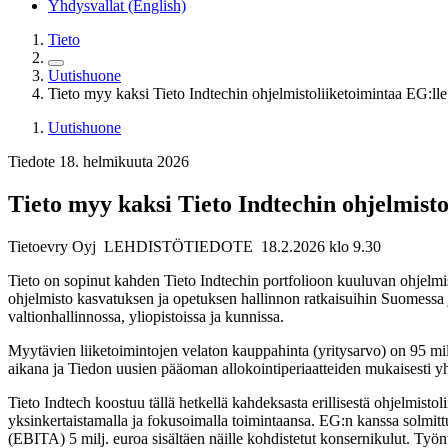
Yhdysvallat (English)
Tieto
Uutishuone
Tieto myy kaksi Tieto Indtechin ohjelmistoliiketoimintaa EG:lle
Uutishuone
Tiedote 18. helmikuuta 2026
Tieto myy kaksi Tieto Indtechin ohjelmisto
Tietoevry Oyj
LEHDISTÖTIEDOTE
18.2.2026 klo 9.30
Tieto on sopinut kahden Tieto Indtechin portfolioon kuuluvan ohjelmi
ohjelmisto kasvatuksen ja opetuksen hallinnon ratkaisuihin Suomessa 
valtionhallinnossa, yliopistoissa ja kunnissa.
Myytävien liiketoimintojen velaton kauppahinta (yritysarvo) on 95 m
aikana ja Tiedon uusien pääoman allokointiperiaatteiden mukaisesti yh
Tieto Indtech koostuu tällä hetkellä kahdeksasta erillisestä ohjelmis
yksinkertaistamalla ja fokusoimalla toimintaansa. EG:n kanssa solmittu
(EBITA) 5 milj. euroa sisältäen näille kohdistetut konsernikulut. Työn