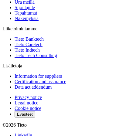
Ura meillä
Sijoittajille
Tapahtumat
Näkemyksiä
Liiketoimintamme
Tieto Banktech
Tieto Caretech
Tieto Indtech
Tieto Tech Consulting
Lisätietoja
Information for suppliers
Certification and assurance
Data act addendum
Privacy notice
Legal notice
Cookie notice
Evästeet
©2026
Tieto
LinkedIn