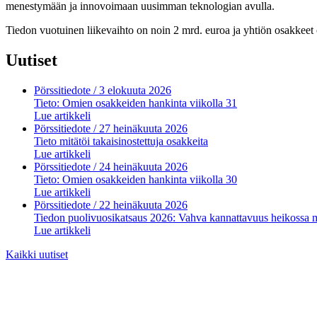
menestymään ja innovoimaan uusimman teknologian avulla.
Tiedon vuotuinen liikevaihto on noin 2 mrd. euroa ja yhtiön osakkee
Uutiset
Pörssitiedote
/ 3 elokuuta 2026
Tieto: Omien osakkeiden hankinta viikolla 31
Lue artikkeli
Pörssitiedote
/ 27 heinäkuuta 2026
Tieto mitätöi takaisinostettuja osakkeita
Lue artikkeli
Pörssitiedote
/ 24 heinäkuuta 2026
Tieto: Omien osakkeiden hankinta viikolla 30
Lue artikkeli
Pörssitiedote
/ 22 heinäkuuta 2026
Tiedon puolivuosikatsaus 2026: Vahva kannattavuus heikossa 
Lue artikkeli
Kaikki uutiset