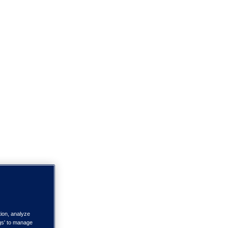
tion, analyze
ngs' to manage