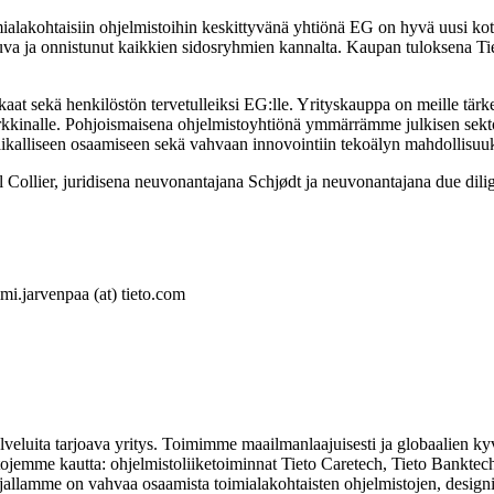
kohtaisiin ohjelmistoihin keskittyvänä yhtiönä EG on hyvä uusi koti nä
juva ja onnistunut kaikkien sidosryhmien kannalta. Kaupan tuloksena Tie
t sekä henkilöstön tervetulleiksi EG:lle. Yrityskauppa on meille tärke
kkinalle. Pohjoismaisena ohjelmistoyhtiönä ymmärrämme julkisen sektor
, paikalliseen osaamiseen sekä vahvaan innovointiin tekoälyn mahdollisu
Collier, juridisena neuvonantajana Schjødt ja neuvonantajana due dili
i.jarvenpaa (at) tieto.com
palveluita tarjoava yritys. Toimimme maailmanlaajuisesti ja globaalien
intojemme kautta: ohjelmistoliiketoiminnat Tieto Caretech, Tieto Banktec
jallamme on vahvaa osaamista toimialakohtaisten ohjelmistojen, designi