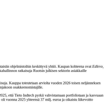
taisiin ohjelmistoihin keskittyvä yhtiö. Kaupan kohteena ovat
Edlevo,
kkahallinnon ratkaisuja Ruotsin julkisen sektorin asiakkaille
isuja. Kauppa toteutetaan arviolta vuoden 2026 toisen neljänneksen
enjakoon osakkeenomistajille.
2025, että Tieto Indtech pyrkii vahvistamaan portfoliotaan ja kasvuaan
oli vuonna 2025 yhteensä 37 milj. euroa ja oikaistu liikevoitto