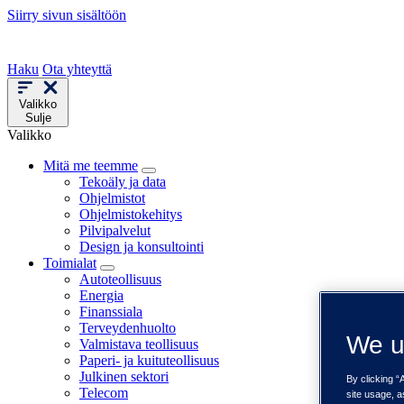
Siirry sivun sisältöön
Haku
Ota yhteyttä
Valikko
Sulje
Valikko
Mitä me teemme
Tekoäly ja data
Ohjelmistot
Ohjelmistokehitys
Pilvipalvelut
Design ja konsultointi
Toimialat
Autoteollisuus
Energia
Finanssiala
Terveydenhuolto
We u
Valmistava teollisuus
Paperi- ja kuituteollisuus
Julkinen sektori
By clicking “
Telecom
site usage, a