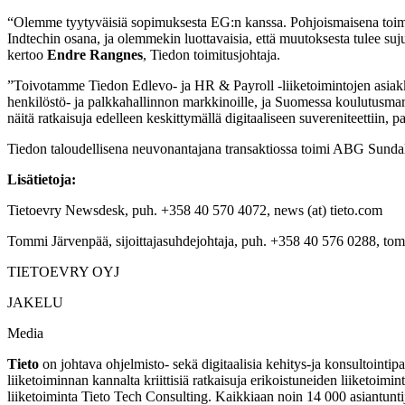
“Olemme tyytyväisiä sopimuksesta EG:n kanssa. Pohjoismaisena toimiala
Indtechin osana, ja olemmekin luottavaisia, että muutoksesta tulee su
kertoo
Endre Rangnes
, Tiedon toimitusjohtaja.
”Toivotamme Tiedon Edlevo- ja HR & Payroll -liiketoimintojen asiakkaa
henkilöstö- ja palkkahallinnon markkinoille, ja Suomessa koulutusmar
näitä ratkaisuja edelleen keskittymällä digitaaliseen suvereniteettiin
Tiedon taloudellisena neuvonantajana transaktiossa toimi ABG Sundal 
Lisätietoja:
Tietoevry Newsdesk, puh. +358 40 570 4072, news (at) tieto.com
Tommi Järvenpää, sijoittajasuhdejohtaja, puh. +358 40 576 0288, tomm
TIETOEVRY OYJ
JAKELU
Media
Tieto
on johtava ohjelmisto- sekä digitaalisia kehitys-ja konsultointi
liiketoiminnan kannalta kriittisiä ratkaisuja erikoistuneiden liiketoim
liiketoiminta Tieto Tech Consulting. Kaikkiaan noin 14 000 asiantunti