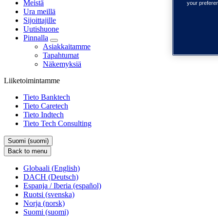
Meistä
your prefere
Ura meillä
Sijoittajille
Uutishuone
Pinnalla
Asiakkaitamme
Tapahtumat
Näkemyksiä
Liiketoimintamme
Tieto Banktech
Tieto Caretech
Tieto Indtech
Tieto Tech Consulting
Suomi (suomi)
Back to menu
Globaali (English)
DACH (Deutsch)
Espanja / Iberia (español)
Ruotsi (svenska)
Norja (norsk)
Suomi (suomi)