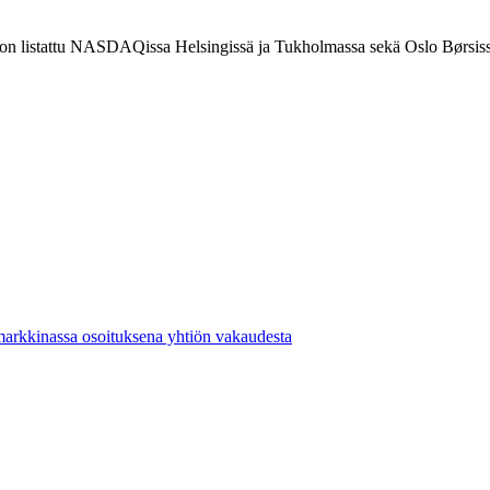
t on listattu NASDAQissa Helsingissä ja Tukholmassa sekä Oslo Børsiss
markkinassa osoituksena yhtiön vakaudesta