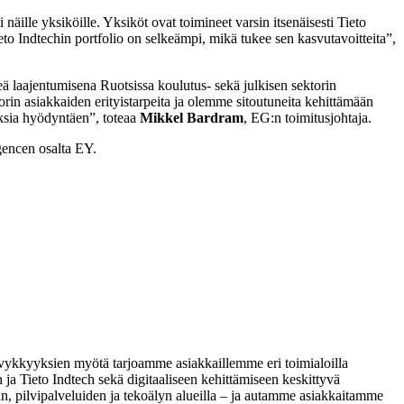
ille yksiköille. Yksiköt ovat toimineet varsin itsenäisesti Tieto
to Indtechin portfolio on selkeämpi, mikä tukee sen kasvutavoitteita”,
ä laajentumisena Ruotsissa koulutus- sekä julkisen sektorin
in asiakkaiden erityistarpeita ja olemme sitoutuneita kehittämään
uksia hyödyntäen”, toteaa
Mikkel Bardram
, EG:n toimitusjohtaja.
gencen osalta EY.
 kyvykkyyksien myötä tarjoamme asiakkaillemme eri toimialoilla
h ja Tieto Indtech sekä digitaaliseen kehittämiseen keskittyvä
n, pilvipalveluiden ja tekoälyn alueilla – ja autamme asiakkaitamme