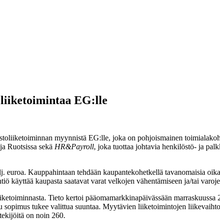
liiketoimintaa EG:lle
stoliiketoiminnan myynnistä EG:lle, joka on pohjoismainen toimialakoh
ja Ruotsissa sekä
HR&Payroll
, joka tuottaa johtavia henkilöstö- ja pal
ilj. euroa. Kauppahintaan tehdään kaupantekohetkellä tavanomaisia
oika
tiö käyttää kaupasta saatavat varat velkojen vähentämiseen ja/tai varoj
toliiketoiminnasta. Tieto kertoi pääomamarkkinapäivässään marraskuussa 
 sopimus tukee valittua suuntaa. Myytävien liiketoimintojen liikevaihto 
tekijöitä on noin 260.