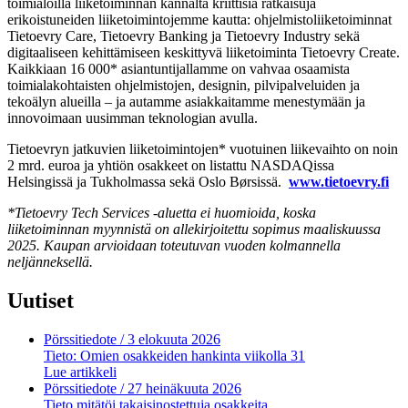
toimialoilla liiketoiminnan kannalta kriittisiä ratkaisuja
erikoistuneiden liiketoimintojemme kautta: ohjelmistoliiketoiminnat
Tietoevry Care, Tietoevry Banking ja Tietoevry Industry sekä
digitaaliseen kehittämiseen keskittyvä liiketoiminta Tietoevry Create.
Kaikkiaan 16
000*
asiantuntijallamme on vahvaa osaamista
toimialakohtaisten ohjelmistojen, designin, pilvipalveluiden ja
tekoälyn alueilla – ja autamme asiakkaitamme menestymään ja
innovoimaan uusimman teknologian avulla.
Tietoevryn jatkuvien liiketoimintojen*
vuotuinen liikevaihto on noin
2 mrd. euroa ja yhtiön osakkeet on listattu NASDAQissa
Helsingissä ja Tukholmassa sekä Oslo Børsissä.
www.tietoevry.fi
*Tietoevry Tech Services -aluetta ei huomioida, koska
liiketoiminnan myynnistä on allekirjoitettu sopimus maaliskuussa
2025. Kaupan arvioidaan toteutuvan vuoden kolmannella
neljänneksellä.
Uutiset
Pörssitiedote
/ 3 elokuuta 2026
Tieto: Omien osakkeiden hankinta viikolla 31
Lue artikkeli
Pörssitiedote
/ 27 heinäkuuta 2026
Tieto mitätöi takaisinostettuja osakkeita