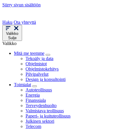
Siirry sivun sisältöön
Haku
Ota yhteyttä
Valikko
Sulje
Valikko
Mitä me teemme
Tekoäly ja data
Ohjelmistot
Ohjelmistokehitys
Pilvipalvelut
Design ja konsultointi
Toimialat
Autoteollisuus
Energia
Finanssiala
Terveydenhuolto
Valmistava teollisuus
Paperi- ja kuituteollisuus
Julkinen sektori
Telecom