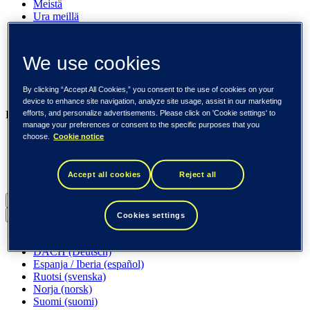
Meistä
Ura meillä
Sijoittajille
Uutishuone
Pinnalla
We use cookies
Asiakkaitamme
Tapahtumat
Näkemyksiä
By clicking “Accept All Cookies,” you consent to the use of cookies on your
device to enhance site navigation, analyze site usage, assist in our marketing
Liiketoimintamme
efforts, and personalize advertisements. Please click on 'Cookie settings' to
manage your preferences or consent to the specific purposes that you
Tieto Banktech
choose.
Cookie notice
Tieto Caretech
Tieto Indtech
Tieto Tech Consulting
Accept all cookies
Reject all
Suomi (suomi)
Back to menu
Cookies settings
Globaali (English)
DACH (Deutsch)
Espanja / Iberia (español)
Ruotsi (svenska)
Norja (norsk)
Suomi (suomi)