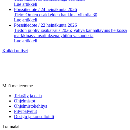
Lue artikkeli
Pörssitiedote
/ 24 heinäkuuta 2026
Tieto: Omien osakkeiden hankinta viikolla 30
Lue artikkeli
Pörssitiedote
/ 22 heinäkuuta 2026
Tiedon puolivuosikatsaus 2026: Vahva kannattavuus heikossa
markkinassa osoituksena yhtiön vakaudesta
Lue artikkeli
Kaikki uutiset
Mitä me teemme
Tekoäly ja data
Ohjelmistot
Ohjelmistokehitys
Pilvipalvelut
Design ja konsultointi
Toimialat