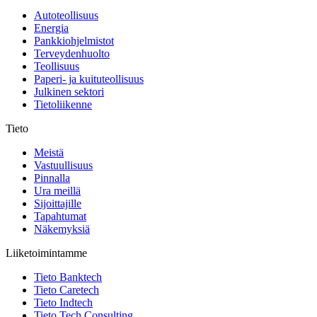
Autoteollisuus
Energia
Pankkiohjelmistot
Terveydenhuolto
Teollisuus
Paperi- ja kuituteollisuus
Julkinen sektori
Tietoliikenne
Tieto
Meistä
Vastuullisuus
Pinnalla
Ura meillä
Sijoittajille
Tapahtumat
Näkemyksiä
Liiketoimintamme
Tieto Banktech
Tieto Caretech
Tieto Indtech
Tieto Tech Consulting