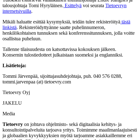
talousjohtaja Tomi Hyryläinen.
Esittelyä
voi seurata
Tietoevryn
internetsivuilla
.
Mikäli haluatte esittää kysymyksiä, teidän tulee rekisteröityä
tästä
linkistä
.
Rekisteröidyttyänne saatte puhelinnumeron,
henkilökohtaisen tunnuksen sekä konferenssitunnuksen, jolla voitte
osallistua puheluun.
Tallenne tilaisuudesta on katsottavissa kokouksen jälkeen.
Konsernin tulostiedotteet julkaistaan suomeksi ja englanniksi.
Lisätietoja:
Tommi Järvenpää, sijoittajasuhdejohtaja, puh. 040
576 0288,
tommi.jarvenpaa (at) tietoevry.com
Tietoevry Oyj
JAKELU
Media
Tietoevry
on johtava ohjelmisto- sekä digitaalisia kehitys- ja
konsultointipalveluita tarjoava yritys. Toimimme maailmanlaajuisesti
ja globaalien kyvykkyyksien myötä tarjoamme asiakkaillemme eri