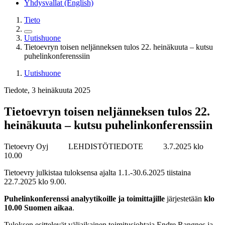
Yhdysvallat (English)
Tieto
Uutishuone
Tietoevryn toisen neljänneksen tulos 22. heinäkuuta – kutsu
puhelinkonferenssiin
Uutishuone
Tiedote, 3 heinäkuuta 2025
Tietoevryn toisen neljänneksen tulos 22.
heinäkuuta – kutsu puhelinkonferenssiin
Tietoevry Oyj LEHDISTÖTIEDOTE
3.7.2025 klo
10.00
Tietoevry julkistaa tuloksensa ajalta 1.1.-30.6.2025 tiistaina
22.7.2025 klo 9.00.
Puhelinkonferenssi analyytikoille ja toimittajille
järjestetään
klo
10.00 Suomen aikaa
.
Tuloksen esittelevät väliaikainen toimitusjohtaja Endre Rangnes ja