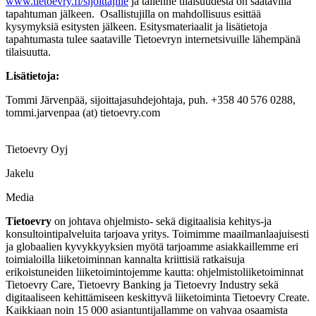
www.tietoevry.fi/sijoittajille
ja tallenne tilaisuudesta on saatavilla
tapahtuman jälkeen.
Osallistujilla on mahdollisuus esittää
kysymyksiä esitysten jälkeen. Esitysmateriaalit ja lisätietoja
tapahtumasta tulee saataville Tietoevryn internetsivuille lähempänä
tilaisuutta.
Lisätietoja:
Tommi Järvenpää, sijoittajasuhdejohtaja, puh. +358 40
576 0288,
tommi.jarvenpaa (at) tietoevry.com
Tietoevry Oyj
Jakelu
Media
Tietoevry
on johtava ohjelmisto- sekä digitaalisia kehitys-ja
konsultointipalveluita tarjoava yritys. Toimimme maailmanlaajuisesti
ja globaalien kyvykkyyksien myötä tarjoamme asiakkaillemme eri
toimialoilla liiketoiminnan kannalta kriittisiä ratkaisuja
erikoistuneiden liiketoimintojemme kautta: ohjelmistoliiketoiminnat
Tietoevry Care, Tietoevry Banking ja Tietoevry Industry sekä
digitaaliseen kehittämiseen keskittyvä liiketoiminta Tietoevry Create.
Kaikkiaan noin 15 000 asiantuntijallamme on vahvaa osaamista