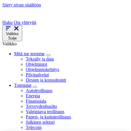
Siirry sivun sisältöön
Haku
Ota yhteyttä
Valikko
Sulje
Valikko
Mitä me teemme
Tekoäly ja data
Ohjelmistot
Ohjelmistokehitys
Pilvipalvelut
Design ja konsultointi
Toimialat
Autoteollisuus
Energia
Finanssiala
Terveydenhuolto
Valmistava teollisuus
Paperi- ja kuituteollisuus
Julkinen sektori
Telecom