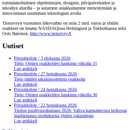
toimialakohtaisten ohjelmistojen, designin, pilvipalveluiden ja
tekoälyn alueilla – ja autamme asiakkaitamme menestymään ja
innovoimaan uusimman teknologian avulla.
Tietoevryn vuotuinen liikevaihto on noin 2 mrd. euroa ja yhtiön
osakkeet on listattu NASDAQissa Helsingissä ja Tukholmassa sekä
Oslo Børsissä.
http://www.tietoevry.fi
Uutiset
Pörssitiedote
/ 3 elokuuta 2026
Tieto: Omien osakkeiden hankinta viikolla 31
Lue artikkeli
Pörssitiedote
/ 27 heinäkuuta 2026
Tieto mitätöi takaisinostettuja osakkeita
Lue artikkeli
Pörssitiedote
/ 24 heinäkuuta 2026
Tieto: Omien osakkeiden hankinta viikolla 30
Lue artikkeli
Pörssitiedote
/ 22 heinäkuuta 2026
Tiedon puolivuosikatsaus 2026: Vahva kannattavuus heikossa
markkinassa osoituksena yhtiön vakaudesta
Lue artikkeli