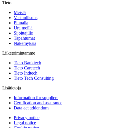
Tieto
Meistä
Vastuullisuus
Pinnalla
Ura meillä
Sijoittajille
Tapahtumat
Näkemyksiä
Liiketoimintamme
Tieto Banktech
Tieto Caretech
Tieto Indtech
Tieto Tech Consulting
Lisätietoja
Information for suppliers
Certification and assurance
Data act addendum
Privacy notice
Legal notice
Cookie notice