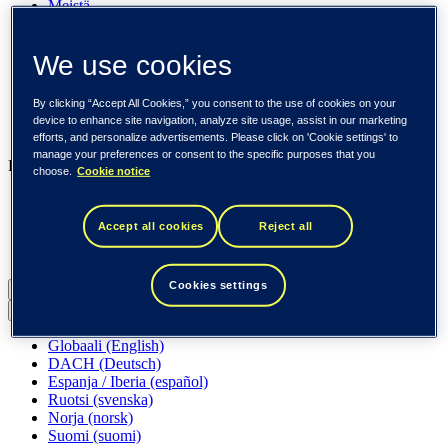
Meistä
Ura meillä
Sijoittajille
We use cookies
Uutishuone
Pinnalla
Asiakkaitamme
By clicking “Accept All Cookies,” you consent to the use of cookies on your
Tapahtumat
device to enhance site navigation, analyze site usage, assist in our marketing
Näkemyksiä
efforts, and personalize advertisements. Please click on 'Cookie settings' to
manage your preferences or consent to the specific purposes that you
Liiketoimintamme
choose.
Cookie notice
Tieto Banktech
Tieto Caretech
Accept all cookies
Reject all
Tieto Indtech
Tieto Tech Consulting
Cookies settings
Suomi (suomi)
Back to menu
Globaali (English)
DACH (Deutsch)
Espanja / Iberia (español)
Ruotsi (svenska)
Norja (norsk)
Suomi (suomi)