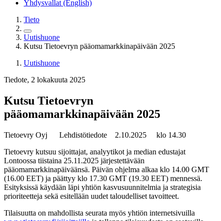
Yhdysvallat (English)
Tieto
Uutishuone
Kutsu Tietoevryn pääomamarkkinapäivään 2025
Uutishuone
Tiedote, 2 lokakuuta 2025
Kutsu Tietoevryn
pääomamarkkinapäivään 2025
Tietoevry Oyj
Lehdistötiedote
2.10.2025
klo 14.30
Tietoevry kutsuu sijoittajat, analyytikot ja median edustajat
Lontoossa tiistaina 25.11.2025 järjestettävään
pääomamarkkinapäiväänsä. Päivän ohjelma alkaa klo 14.00 GMT
(16.00 EET) ja päättyy klo 17.30 GMT (19.30 EET) mennessä.
Esityksissä käydään läpi yhtiön kasvusuunnitelmia ja strategisia
prioriteetteja sekä esitellään uudet taloudelliset tavoitteet.
Tilaisuutta on mahdollista seurata myös yhtiön internetsivuilla