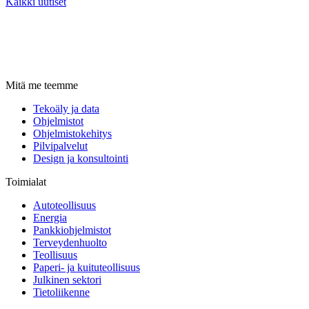
Kaikki uutiset
Mitä me teemme
Tekoäly ja data
Ohjelmistot
Ohjelmistokehitys
Pilvipalvelut
Design ja konsultointi
Toimialat
Autoteollisuus
Energia
Pankkiohjelmistot
Terveydenhuolto
Teollisuus
Paperi- ja kuituteollisuus
Julkinen sektori
Tietoliikenne