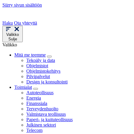
Siirry sivun sisältöön
Haku
Ota yhteyttä
Valikko
Sulje
Valikko
Mitä me teemme
Tekoäly ja data
Ohjelmistot
Ohjelmistokehitys
Pilvipalvelut
Design ja konsultointi
Toimialat
Autoteollisuus
Energia
Finanssiala
Terveydenhuolto
Valmistava teollisuus
Paperi- ja kuituteollisuus
Julkinen sektori
Telecom