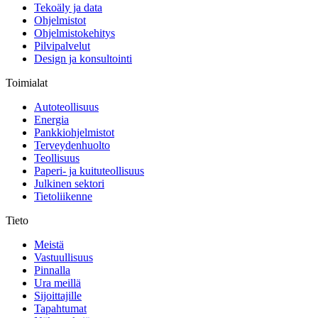
Tekoäly ja data
Ohjelmistot
Ohjelmistokehitys
Pilvipalvelut
Design ja konsultointi
Toimialat
Autoteollisuus
Energia
Pankkiohjelmistot
Terveydenhuolto
Teollisuus
Paperi- ja kuituteollisuus
Julkinen sektori
Tietoliikenne
Tieto
Meistä
Vastuullisuus
Pinnalla
Ura meillä
Sijoittajille
Tapahtumat