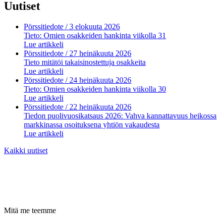
Uutiset
Pörssitiedote
/ 3 elokuuta 2026
Tieto: Omien osakkeiden hankinta viikolla 31
Lue artikkeli
Pörssitiedote
/ 27 heinäkuuta 2026
Tieto mitätöi takaisinostettuja osakkeita
Lue artikkeli
Pörssitiedote
/ 24 heinäkuuta 2026
Tieto: Omien osakkeiden hankinta viikolla 30
Lue artikkeli
Pörssitiedote
/ 22 heinäkuuta 2026
Tiedon puolivuosikatsaus 2026: Vahva kannattavuus heikossa
markkinassa osoituksena yhtiön vakaudesta
Lue artikkeli
Kaikki uutiset
Mitä me teemme