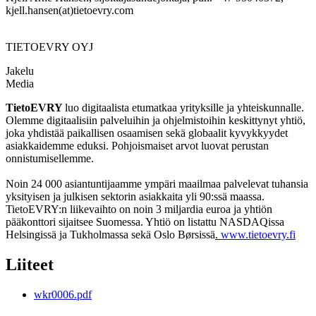
kjell.hansen(at)tietoevry.com
TIETOEVRY OYJ
Jakelu
Media
TietoEVRY
luo digitaalista etumatkaa yrityksille ja yhteiskunnalle.
Olemme digitaalisiin palveluihin ja ohjelmistoihin keskittynyt yhtiö,
joka yhdistää paikallisen osaamisen sekä globaalit kyvykkyydet
asiakkaidemme eduksi. Pohjoismaiset arvot luovat perustan
onnistumisellemme.
Noin 24 000 asiantuntijaamme ympäri maailmaa palvelevat tuhansia
yksityisen ja julkisen sektorin asiakkaita yli 90:ssä maassa.
TietoEVRY:n liikevaihto on noin 3 miljardia euroa ja yhtiön
pääkonttori sijaitsee Suomessa. Yhtiö on listattu NASDAQissa
Helsingissä ja Tukholmassa sekä Oslo Børsissä
.
www.tietoevry.fi
Liiteet
wkr0006.pdf