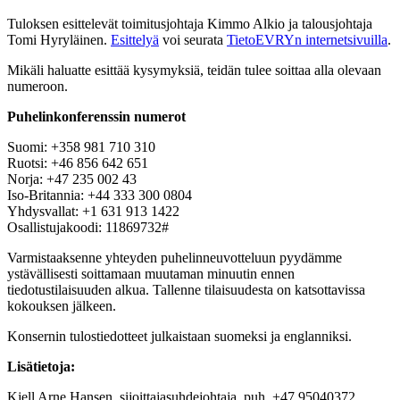
Tuloksen esittelevät toimitusjohtaja Kimmo Alkio ja talousjohtaja
Tomi Hyryläinen.
Esittelyä
voi seurata
TietoEVRYn internetsivuilla
.
Mikäli haluatte esittää kysymyksiä, teidän tulee soittaa alla olevaan
numeroon.
Puhelinkonferenssin numerot
Suomi: +358 981 710 310
Ruotsi: +46 856 642 651
Norja: +47 235 002 43
Iso-Britannia: +44 333 300 0804
Yhdysvallat: +1 631 913 1422
Osallistujakoodi: 11869732#
Varmistaaksenne yhteyden puhelinneuvotteluun pyydämme
ystävällisesti soittamaan muutaman minuutin ennen
tiedotustilaisuuden alkua. Tallenne tilaisuudesta on katsottavissa
kokouksen jälkeen.
Konsernin tulostiedotteet julkaistaan suomeksi ja englanniksi.
Lisätietoja:
Kjell Arne Hansen, sijoittajasuhdejohtaja,
puh.
+47 95040372,