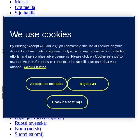
Meistä
Ura meillä
Sijoittajille
Uutishuone
Pinnalla
Asiakkaitamme
We use cookies
Tapahtumat
Näkemyksiä
By clicking “Accept All Cookies,” you consent to the use of cookies on your
Liiketoimintamme
device to enhance site navigation, analyze site usage, assist in our marketing
efforts, and personalize advertisements. Please click on 'Cookie settings' to
Tieto Banktech
manage your preferences or consent to the specific purposes that you
Tieto Caretech
choose.
Cookie notice
Tieto Indtech
Tieto Tech Consulting
Accept all cookies
Reject all
Suomi (suomi)
Back to menu
Cookies settings
Globaali (English)
DACH (Deutsch)
Espanja / Iberia (español)
Ruotsi (svenska)
Norja (norsk)
Suomi (suomi)