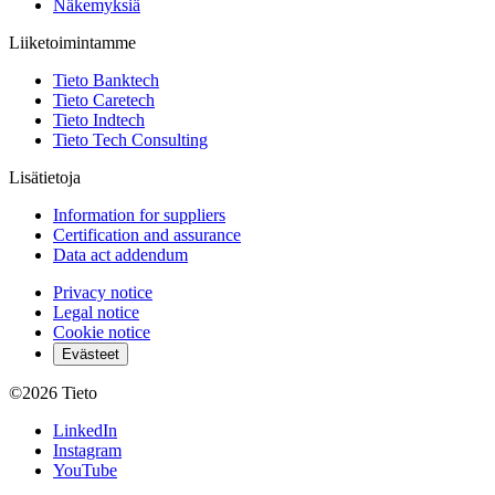
Näkemyksiä
Liiketoimintamme
Tieto Banktech
Tieto Caretech
Tieto Indtech
Tieto Tech Consulting
Lisätietoja
Information for suppliers
Certification and assurance
Data act addendum
Privacy notice
Legal notice
Cookie notice
Evästeet
©2026
Tieto
LinkedIn
Instagram
YouTube