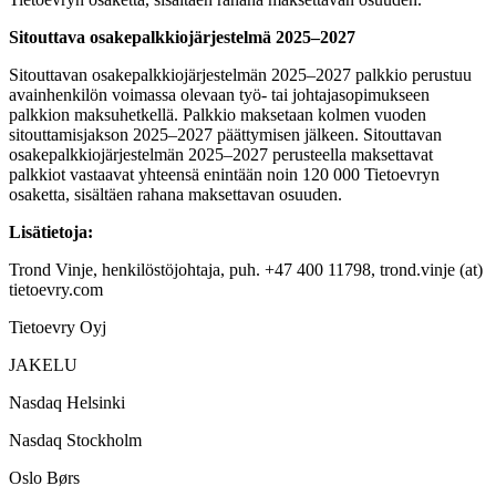
Sitouttava osakepalkkiojärjestelmä 2025–2027
Sitouttavan osakepalkkiojärjestelmän 2025–2027 palkkio perustuu
avainhenkilön voimassa olevaan työ- tai johtajasopimukseen
palkkion maksuhetkellä. Palkkio maksetaan kolmen vuoden
sitouttamisjakson 2025–2027 päättymisen jälkeen. Sitouttavan
osakepalkkiojärjestelmän 2025–2027 perusteella maksettavat
palkkiot vastaavat yhteensä enintään noin 120 000 Tietoevryn
osaketta, sisältäen rahana maksettavan osuuden.
Lisätietoja:
Trond Vinje, henkilöstöjohtaja, puh. +47 400 11798, trond.vinje (at)
tietoevry.com
Tietoevry Oyj
JAKELU
Nasdaq Helsinki
Nasdaq Stockholm
Oslo Børs