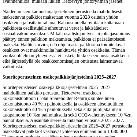
avainhenkilöä, mukaan lukien Tietoevryn johtoryhmän jäsenet.
Näiden uusien kannustinjärjestelmien perusteella mahdollisesti
maksettavat palkkiot maksetaan vuonna 2028 osittain yhtiön
osakkeina ja osittain rahana. Rahaosuudella pyritään kattamaan
palkkiosta osallistujalle aiheutuvat verot ja lakisääteiset
sosiaalivakuutusmaksut. Mikäli osallistujan työ- tai johtajasopimus
päättyy ennen palkkion maksamista, palkkiota ei pääsääntöisesti
makseta. Hallitus arvioi, että ohjelmasta palkkioina toimitettavat
osakkeet ovat markkinoilta hankittavia yhtiön osakkeita. Tämän
vuoksi ohjelman yhteydessä ei lasketa liikkeeseen uusia osakkeita
eikä järjestelyllä ole osakkeenomistajien omistusta laimentavaa
vaikutusta.
Suoriteperusteinen osakepalkkiojärjestelmä 2025–2027
Suoriteperusteisen osakepalkkiojärjestelmän 2025–2027
mahdollinen palkkio perustuu Tietoevryn osakkeen
kokonaistuottoon (Total Shareholder Return): suhteellinen
kokonaistuotto 40 %:n painotuksella ja osakkeen absoluuttinen
kokonaistuotto 40 %:n painotuksella sekä sukupuolijakauman
tasapainoon 10 %:n painotuksella sekä CO2-vähennykseen 10 %:n
painotuksella. Ansaintakriteereitä mitataan vuosina 2025–2027.
Suoriteperusteisen osakepalkkiojärjestelmän 2025–2027 perusteella
maksettavat palkkiot vastaavat yhteensä enintään noin 1 080 000
Tietoevryn osaketta, sisältäen rahana maksettavan osuuden.