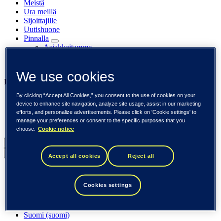
Meistä
Ura meillä
Sijoittajille
Uutishuone
Pinnalla
Asiakkaitamme
Tapahtumat
Näkemyksiä
We use cookies
Liiketoimintamme
By clicking “Accept All Cookies,” you consent to the use of cookies on your
Tieto Banktech
device to enhance site navigation, analyze site usage, assist in our marketing
Tieto Caretech
efforts, and personalize advertisements. Please click on 'Cookie settings' to
Tieto Indtech
manage your preferences or consent to the specific purposes that you
Tieto Tech Consulting
choose.
Cookie notice
Suomi (suomi)
Back to menu
Accept all cookies
Reject all
Globaali (English)
DACH (Deutsch)
Cookies settings
Espanja / Iberia (español)
Ruotsi (svenska)
Norja (norsk)
Suomi (suomi)