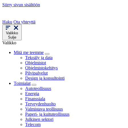
Siirry sivun sisältöön
Haku
Ota yhteyttä
Valikko
Sulje
Valikko
Mitä me teemme
Tekoäly ja data
Ohjelmistot
Ohjelmistokehitys
Pilvipalvelut
Design ja konsultointi
Toimialat
Autoteollisuus
Energia
Finanssiala
Terveydenhuolto
Valmistava teollisuus
Paperi- ja kuituteollisuus
Julkinen sektori
Telecom