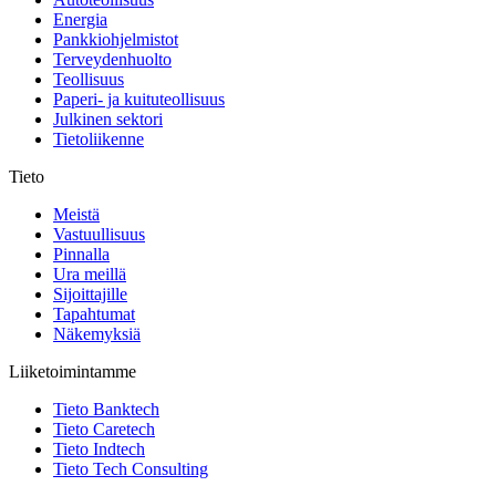
Energia
Pankkiohjelmistot
Terveydenhuolto
Teollisuus
Paperi- ja kuituteollisuus
Julkinen sektori
Tietoliikenne
Tieto
Meistä
Vastuullisuus
Pinnalla
Ura meillä
Sijoittajille
Tapahtumat
Näkemyksiä
Liiketoimintamme
Tieto Banktech
Tieto Caretech
Tieto Indtech
Tieto Tech Consulting