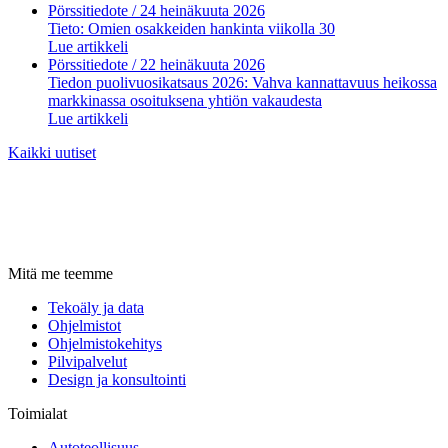
Pörssitiedote
/ 24 heinäkuuta 2026
Tieto: Omien osakkeiden hankinta viikolla 30
Lue artikkeli
Pörssitiedote
/ 22 heinäkuuta 2026
Tiedon puolivuosikatsaus 2026: Vahva kannattavuus heikossa
markkinassa osoituksena yhtiön vakaudesta
Lue artikkeli
Kaikki uutiset
Mitä me teemme
Tekoäly ja data
Ohjelmistot
Ohjelmistokehitys
Pilvipalvelut
Design ja konsultointi
Toimialat
Autoteollisuus