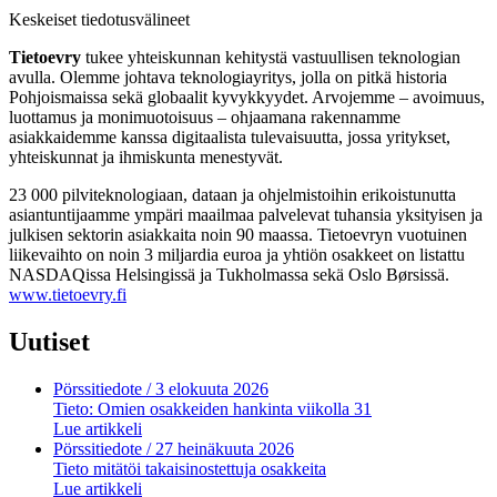
Keskeiset tiedotusvälineet
Tietoevry
tukee yhteiskunnan kehitystä vastuullisen teknologian
avulla. Olemme johtava teknologiayritys, jolla on pitkä historia
Pohjoismaissa sekä globaalit kyvykkyydet. Arvojemme – avoimuus,
luottamus ja monimuotoisuus – ohjaamana rakennamme
asiakkaidemme kanssa digitaalista tulevaisuutta, jossa yritykset,
yhteiskunnat ja ihmiskunta menestyvät.
23 000 pilviteknologiaan, dataan ja ohjelmistoihin erikoistunutta
asiantuntijaamme ympäri maailmaa palvelevat tuhansia yksityisen ja
julkisen sektorin asiakkaita noin 90 maassa. Tietoevryn vuotuinen
liikevaihto on noin 3 miljardia euroa ja yhtiön osakkeet on listattu
NASDAQissa Helsingissä ja Tukholmassa sekä Oslo Børsissä.
www.tietoevry.fi
Uutiset
Pörssitiedote
/ 3 elokuuta 2026
Tieto: Omien osakkeiden hankinta viikolla 31
Lue artikkeli
Pörssitiedote
/ 27 heinäkuuta 2026
Tieto mitätöi takaisinostettuja osakkeita
Lue artikkeli