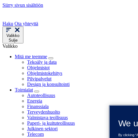
Siirry sivun sisältöön
Haku
Ota yhteyttä
Valikko
Sulje
Valikko
Mitä me teemme
Tekoäly ja data
Ohjelmistot
Ohjelmistokehitys
Pilvipalvelut
Design ja konsultointi
Toimialat
Autoteollisuus
Energia
Finanssiala
Terveydenhuolto
Valmistava teollisuus
We u
Paperi- ja kuituteollisuus
Julkinen sektori
Telecom
By clicking “