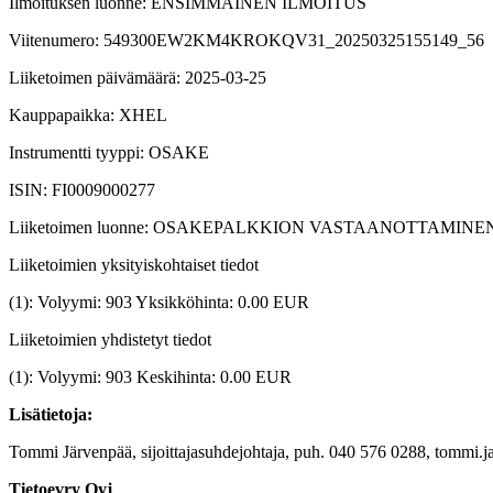
Ilmoituksen luonne: ENSIMMÄINEN ILMOITUS
Viitenumero: 549300EW2KM4KROKQV31_20250325155149_56
Liiketoimen päivämäärä: 2025-03-25
Kauppapaikka: XHEL
Instrumentti tyyppi: OSAKE
ISIN: FI0009000277
Liiketoimen luonne: OSAKEPALKKION VASTAANOTTAMINE
Liiketoimien yksityiskohtaiset tiedot
(1): Volyymi: 903 Yksikköhinta: 0.00 EUR
Liiketoimien yhdistetyt tiedot
(1): Volyymi: 903 Keskihinta: 0.00 EUR
Lisätietoja:
Tommi Järvenpää, sijoittajasuhdejohtaja, puh. 040 576 0288, tommi.j
Tietoevry Oyj