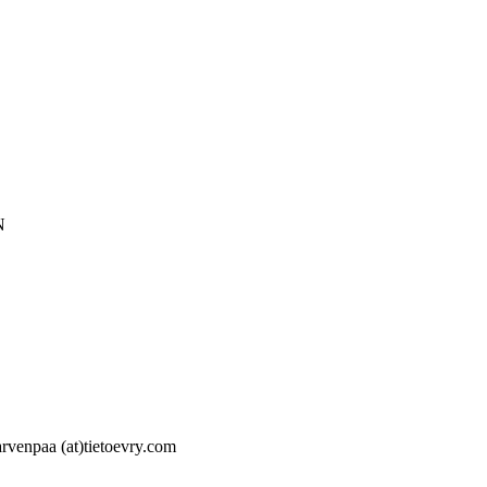
N
arvenpaa (at)tietoevry.com