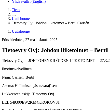
Yhdysvallat (English)
Tieto
Uutishuone
Tietoevry Oyj: Johdon liiketoimet – Bertil Carlsén
Uutishuone
Pörssitiedotee, 27 maaliskuuta 2025
Tietoevry Oyj: Johdon liiketoimet – Bertil
Tietoevry Oyj JOHTOHENKILÖIDEN LIIKETOIMET
27.3.2
Ilmoitusvelvollinen
Nimi: Carlsén, Bertil
Asema: Hallituksen jäsen/varajäsen
Liikkeeseenlaskija: Tietoevry Oyj
LEI: 549300EW2KM4KROKQV31