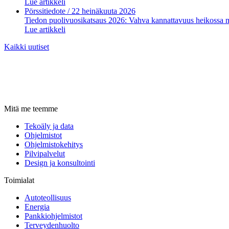
Lue artikkeli
Pörssitiedote
/ 22 heinäkuuta 2026
Tiedon puolivuosikatsaus 2026: Vahva kannattavuus heikossa 
Lue artikkeli
Kaikki uutiset
Mitä me teemme
Tekoäly ja data
Ohjelmistot
Ohjelmistokehitys
Pilvipalvelut
Design ja konsultointi
Toimialat
Autoteollisuus
Energia
Pankkiohjelmistot
Terveydenhuolto