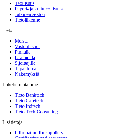
Teollisuus
Paperi- ja kuituteollisuus
Julkinen sektori
Tietoliikenne
Tieto
Meistä
Vastuullisuus
Pinnalla
Ura meillä
Sijoittajille
Tapahtumat
Näkemyksiä
Liiketoimintamme
Tieto Banktech
Tieto Caretech
Tieto Indtech
Tieto Tech Consulting
Lisätietoja
Information for suppliers