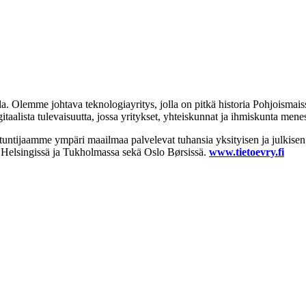
lla. Olemme johtava teknologiayritys, jolla on pitkä historia Pohjoism
ista tulevaisuutta, jossa yritykset, yhteiskunnat ja ihmiskunta menes
antuntijaamme ympäri maailmaa palvelevat tuhansia yksityisen ja julkisen
 Helsingissä ja Tukholmassa sekä Oslo Børsissä.
www.tietoevry.fi