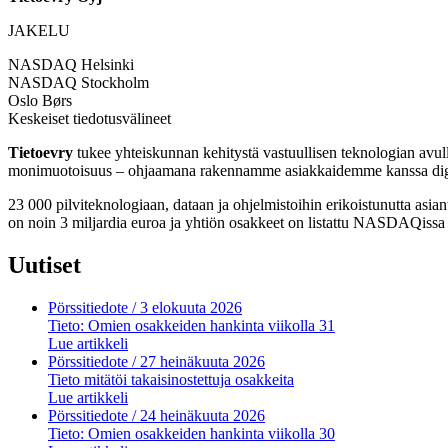
JAKELU
NASDAQ Helsinki
NASDAQ Stockholm
Oslo Børs
Keskeiset tiedotusvälineet
Tietoevry
tukee yhteiskunnan kehitystä vastuullisen teknologian avu
monimuotoisuus – ohjaamana rakennamme asiakkaidemme kanssa digitaal
23 000 pilviteknologiaan, dataan ja ohjelmistoihin erikoistunutta asi
on noin 3 miljardia euroa ja yhtiön osakkeet on listattu NASDAQissa
Uutiset
Pörssitiedote
/ 3 elokuuta 2026
Tieto: Omien osakkeiden hankinta viikolla 31
Lue artikkeli
Pörssitiedote
/ 27 heinäkuuta 2026
Tieto mitätöi takaisinostettuja osakkeita
Lue artikkeli
Pörssitiedote
/ 24 heinäkuuta 2026
Tieto: Omien osakkeiden hankinta viikolla 30