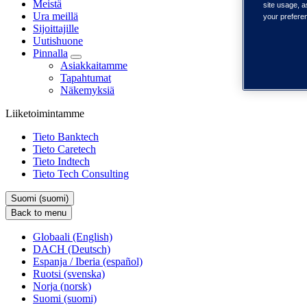
Meistä
site usage, a
Ura meillä
your prefere
Sijoittajille
Uutishuone
Pinnalla
Asiakkaitamme
Tapahtumat
Näkemyksiä
Liiketoimintamme
Tieto Banktech
Tieto Caretech
Tieto Indtech
Tieto Tech Consulting
Suomi (suomi)
Back to menu
Globaali (English)
DACH (Deutsch)
Espanja / Iberia (español)
Ruotsi (svenska)
Norja (norsk)
Suomi (suomi)