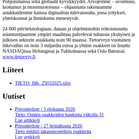
Pohjoismaissa sekä globaalit kyvykkyydet. Arvojemme – avoimuus,
luottamus ja monimuotoisuus – ohjaamana rakennamme
asiakkaidemme kanssa digitaalista tulevaisuutta, jossa yritykset,
yhteiskunnat ja ihmiskunta menestyvät.
24 000 pilviteknologiaan, dataan ja ohjelmistoihin erikoistunutta
asiantuntijaamme ympäri maailmaa palvelevat tuhansia yksityisen ja
julkisen sektorin asiakkaita noin 90 maassa. Tietoevryn vuotuinen
liikevaihto on noin 3 miljardia euroa ja yhtiön osakkeet on listattu
NASDAQissa Helsingissä ja Tukholmassa sekä Oslo Børsissä.
www.tietoevry.fi
Liiteet
TIETO_fills_25032025.xlsx
Uutiset
Pörssitiedote
/ 3 elokuuta 2026
Tieto: Omien osakkeiden hankinta viikolla 31
Lue artikkeli
Pörssitiedote
/ 27 heinäkuuta 2026
Tieto mitätöi takaisinostettuja osakkeita
Lue artikkeli