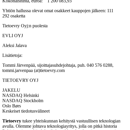
Kokonaishinta, euroa: 1 200 083,93
Yhtiön hallussa olevat omat osakkeet kauppojen jälkeen: 111
292 osaketta
Tietoevry Oyj:n puolesta
EVLI OYJ
Aleksi Jalava
Lisätietoja:
Tommi Järvenpää, sijoittajasuhdejohtaja, puh. 040 576 0288,
tommi.jarvenpaa (at)tietoevry.com
TIETOEVRY OYJ
JAKELU
NASDAQ Helsinki
NASDAQ Stockholm
Oslo Børs
Keskeiset tiedotusvälineet
Tietoevry
tukee yhteiskunnan kehitystä vastuullisen teknologian
avulla. Olemme johtava teknologiayritys, jolla on pitkä historia