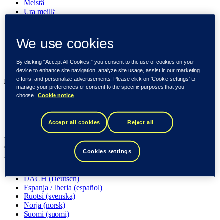
Meistä
Ura meillä
Sijoittajille
Uutishuone
Pinnalla
We use cookies
Asiakkaitamme
Tapahtumat
By clicking “Accept All Cookies,” you consent to the use of cookies on your
Näkemyksiä
device to enhance site navigation, analyze site usage, assist in our marketing
efforts, and personalize advertisements. Please click on 'Cookie settings' to
Liiketoimintamme
manage your preferences or consent to the specific purposes that you
choose.
Cookie notice
Tieto Banktech
Tieto Caretech
Tieto Indtech
Accept all cookies
Reject all
Tieto Tech Consulting
Suomi (suomi)
Cookies settings
Back to menu
Globaali (English)
DACH (Deutsch)
Espanja / Iberia (español)
Ruotsi (svenska)
Norja (norsk)
Suomi (suomi)