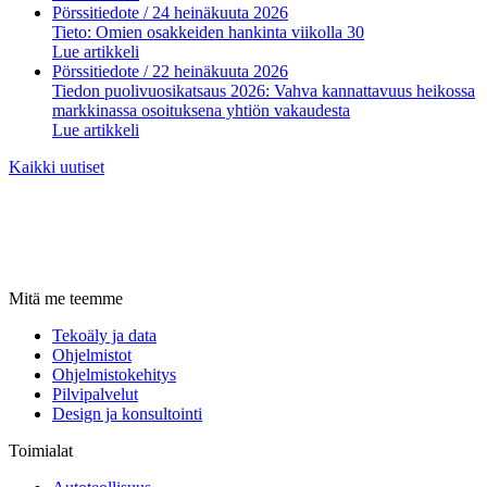
Pörssitiedote
/ 24 heinäkuuta 2026
Tieto: Omien osakkeiden hankinta viikolla 30
Lue artikkeli
Pörssitiedote
/ 22 heinäkuuta 2026
Tiedon puolivuosikatsaus 2026: Vahva kannattavuus heikossa
markkinassa osoituksena yhtiön vakaudesta
Lue artikkeli
Kaikki uutiset
Mitä me teemme
Tekoäly ja data
Ohjelmistot
Ohjelmistokehitys
Pilvipalvelut
Design ja konsultointi
Toimialat