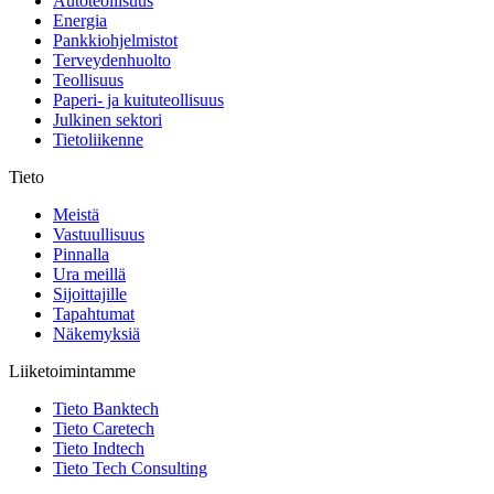
Autoteollisuus
Energia
Pankkiohjelmistot
Terveydenhuolto
Teollisuus
Paperi- ja kuituteollisuus
Julkinen sektori
Tietoliikenne
Tieto
Meistä
Vastuullisuus
Pinnalla
Ura meillä
Sijoittajille
Tapahtumat
Näkemyksiä
Liiketoimintamme
Tieto Banktech
Tieto Caretech
Tieto Indtech
Tieto Tech Consulting