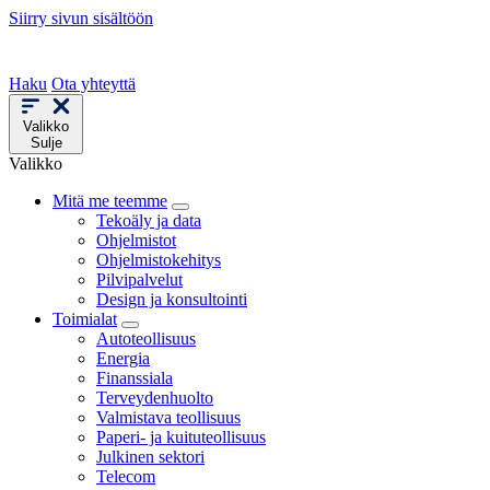
Siirry sivun sisältöön
Haku
Ota yhteyttä
Valikko
Sulje
Valikko
Mitä me teemme
Tekoäly ja data
Ohjelmistot
Ohjelmistokehitys
Pilvipalvelut
Design ja konsultointi
Toimialat
Autoteollisuus
Energia
Finanssiala
Terveydenhuolto
Valmistava teollisuus
Paperi- ja kuituteollisuus
Julkinen sektori
Telecom