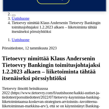
Yhdysvallat (English)
Tieto
Uutishuone
Tietoevry nimittää Klaus Andersenin Tietoevry Bankingin
toimitusjohtajaksi 1.2.2023 alkaen – liiketoiminta tähtää
itsenäiseksi pörssiyhtiöksi
Uutishuone
Pörssitiedotee, 12 tammikuuta 2023
Tietoevry nimittää Klaus Andersenin
Tietoevry Bankingin toimitusjohtajaksi
1.2.2023 alkaen – liiketoiminta tähtää
itsenäiseksi pörssiyhtiöksi
Tietoevry ilmoitti heinäkuussa
2022 (https://www.tietoevry.com/fi/uutishuone/kaikki-uutiset-ja-
tiedotteet/porssitiedotteet/2022/07/tietoevry-kaynnistaa-banking-
liiketoimintaansa-koskevan-strategisen-arvioinnin--tavoitteena-
liiketoiminnan-markkina-arv/), että se on käynnistänyt Banking-