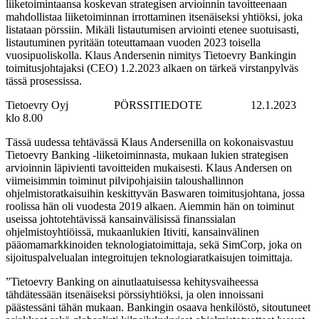
liiketoimintaansa koskevan strategisen arvioinnin tavoitteenaan
mahdollistaa liiketoiminnan irrottaminen itsenäiseksi yhtiöksi, joka
listataan pörssiin. Mikäli listautumisen arviointi etenee suotuisasti,
listautuminen pyritään toteuttamaan vuoden 2023 toisella
vuosipuoliskolla. Klaus Andersenin nimitys Tietoevry Bankingin
toimitusjohtajaksi (CEO) 1.2.2023 alkaen on tärkeä virstanpylväs
tässä prosessissa.
Tietoevry Oyj PÖRSSITIEDOTE 12.1.2023
klo 8.00
Tässä uudessa tehtävässä Klaus Andersenilla on kokonaisvastuu
Tietoevry Banking -liiketoiminnasta, mukaan lukien strategisen
arvioinnin läpivienti tavoitteiden mukaisesti. Klaus Andersen on
viimeisimmin toiminut pilvipohjaisiin taloushallinnon
ohjelmistoratkaisuihin keskittyvän Baswaren toimitusjohtana, jossa
roolissa hän oli vuodesta 2019 alkaen. Aiemmin hän on toiminut
useissa johtotehtävissä kansainvälisissä finanssialan
ohjelmistoyhtiöissä, mukaanlukien Itiviti, kansainvälinen
pääomamarkkinoiden teknologiatoimittaja, sekä SimCorp, joka on
sijoituspalvelualan integroitujen teknologiaratkaisujen toimittaja.
”Tietoevry Banking on ainutlaatuisessa kehitysvaiheessa
tähdätessään itsenäiseksi pörssiyhtiöksi, ja olen innoissani
päästessäni tähän mukaan. Bankingin osaava henkilöstö, sitoutuneet