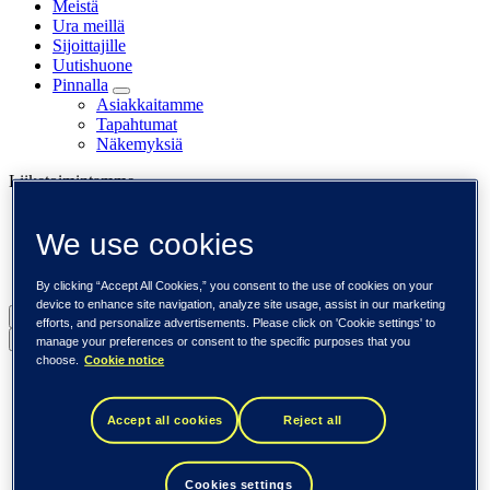
Meistä
Ura meillä
Sijoittajille
Uutishuone
Pinnalla
Asiakkaitamme
Tapahtumat
Näkemyksiä
Liiketoimintamme
Tieto Banktech
We use cookies
Tieto Caretech
Tieto Indtech
Tieto Tech Consulting
By clicking “Accept All Cookies,” you consent to the use of cookies on your
device to enhance site navigation, analyze site usage, assist in our marketing
Suomi (suomi)
efforts, and personalize advertisements. Please click on 'Cookie settings' to
Back to menu
manage your preferences or consent to the specific purposes that you
choose.
Cookie notice
Globaali (English)
DACH (Deutsch)
Espanja / Iberia (español)
Accept all cookies
Reject all
Ruotsi (svenska)
Norja (norsk)
Suomi (suomi)
Cookies settings