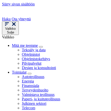
Siirry sivun sisältöön
Haku
Ota yhteyttä
Valikko
Sulje
Valikko
Mitä me teemme
Tekoäly ja data
Ohjelmistot
Ohjelmistokehitys
Pilvipalvelut
Design ja konsultointi
Toimialat
Autoteollisuus
Energia
Finanssiala
Terveydenhuolto
Valmistava teollisuus
Paperi- ja kuituteollisuus
Julkinen sektori
Telecom