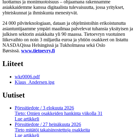
luottamus ja monimuotoisuus – ohjaamana rakennamme
asiakkaidemme kanssa digitaalista tulevaisuutta, jossa yritykset,
yhteiskunnat ja ihmiskunta menestyvät.
24 000 pilviteknologiaan, dataan ja ohjelmistoihin erikoistunutta
asiantuntijaamme ympäri maailmaa palvelevat tuhansia yksityisen ja
julkisen sektorin asiakkaita yli 90 maassa. Tietoevryn vuotuinen
liikevaihto on noin 3 miljardia euroa ja yhtiön osakkeet on listattu
NASDAQissa Helsingissä ja Tukholmassa sekä Oslo
Børsissä.
www.tietoevry.fi
Liiteet
wkr0006.pdf
Klaus_Andersen.jpg
Uutiset
Pörssitiedote
/ 3 elokuuta 2026
Tieto: Omien osakkeiden hankinta viikolla 31
Lue artikkeli
Pörssitiedote
/ 27 heinäkuuta 2026
Tieto mitätöi takaisinostettuja osakkeita
Lue artikkeli