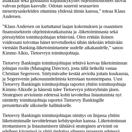
asiakkaat sekä globaalisti kilpailukykyiset ohjelmistotuotteet luovat
vahvan pohjan kasvulle. Odotan suuresti seuraavien
menestysaskeleiden ottamista yhdessä tiimin kanssa,” toteaa Klaus
Andersen.
”Klaus Andersen on kartuttanut laajan kokemuksen ja osaamisen
finanssisektorin ohjelmistoratkaisuista ja -liiketoiminnasta sekä
pörssiyhtiön toimitusjohtajan tehtävistä. Olen erittäin iloinen
voidessani toivottaa hänet tervetulleeksi tähän tärkeään tehtävään
viemään Banking-liiketoimintamme uudelle aikakaudelle,” sanoo
Kimmo Alkio, Tietoevryn toimitusjohtaja.
Tietoevry Bankingin toimitusjohtajan tehtävä korvaa liiketoiminnan
johtajan roolin (Managing Director), josta tällä hetkellä vastaa
Christian Segersven. Siirtymävaihe kestää arviolta joitain kuukausia,
ja Segersvenin jatkosuunnitelmista kerrotaan tuonnempana. Uusi
Tietoevry Bankingin toimitusjohtaja raportoi yhtiön toimitusjohtaja
Kimmo Alkiolle ja hänestä tulee Tietoevryn johtoryhmän jäsen.
Strategisen arvioinnin edetessä kohti tavoiteltua listautumista nyt
nimitetty toimitusjohtaja raportoi Tietoevry Bankingille
perustettavalle ulkoiselle hallitukselle.
Tietoevry Bankingin toimitusjohtajan nimitys on linjassa yhtiön
liiketoiminnalle tavoitteleman kehityspolun kanssa. Liiketoiminnan
irrottamiseen ja listautumiseen tähtäävä strateginen arviointi on
edelleen käynnissä ja yhtiö tiedottaa aiheesta prosessin edetessä.