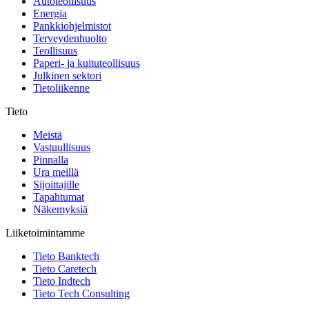
Autoteollisuus
Energia
Pankkiohjelmistot
Terveydenhuolto
Teollisuus
Paperi- ja kuituteollisuus
Julkinen sektori
Tietoliikenne
Tieto
Meistä
Vastuullisuus
Pinnalla
Ura meillä
Sijoittajille
Tapahtumat
Näkemyksiä
Liiketoimintamme
Tieto Banktech
Tieto Caretech
Tieto Indtech
Tieto Tech Consulting