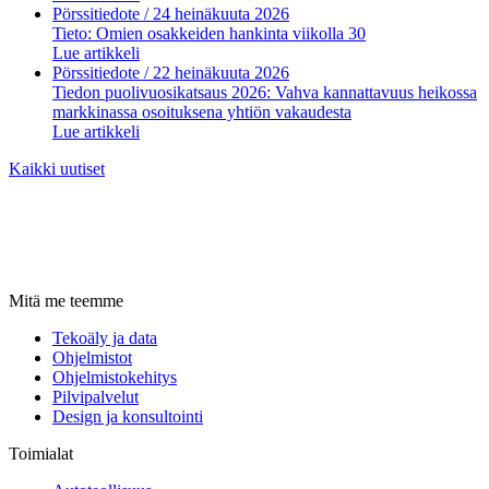
Pörssitiedote
/ 24 heinäkuuta 2026
Tieto: Omien osakkeiden hankinta viikolla 30
Lue artikkeli
Pörssitiedote
/ 22 heinäkuuta 2026
Tiedon puolivuosikatsaus 2026: Vahva kannattavuus heikossa
markkinassa osoituksena yhtiön vakaudesta
Lue artikkeli
Kaikki uutiset
Mitä me teemme
Tekoäly ja data
Ohjelmistot
Ohjelmistokehitys
Pilvipalvelut
Design ja konsultointi
Toimialat