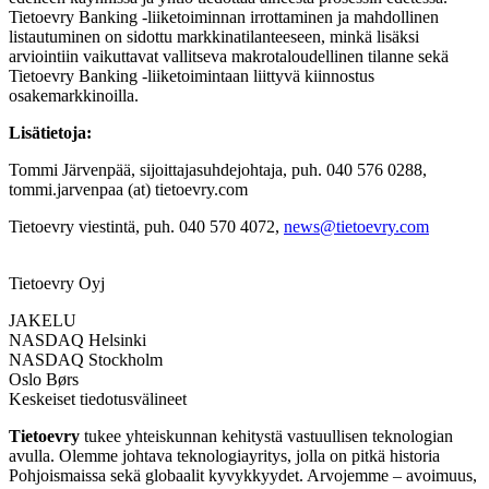
Tietoevry Banking -liiketoiminnan irrottaminen ja mahdollinen
listautuminen on sidottu markkinatilanteeseen, minkä lisäksi
arviointiin vaikuttavat vallitseva makrotaloudellinen tilanne sekä
Tietoevry Banking -liiketoimintaan liittyvä kiinnostus
osakemarkkinoilla.
Lisätietoja:
Tommi Järvenpää, sijoittajasuhdejohtaja, puh. 040 576 0288,
tommi.jarvenpaa (at) tietoevry.com
Tietoevry viestintä, puh. 040 570 4072,
news@tietoevry.com
Tietoevry Oyj
JAKELU
NASDAQ Helsinki
NASDAQ Stockholm
Oslo Børs
Keskeiset tiedotusvälineet
Tietoevry
tukee yhteiskunnan kehitystä vastuullisen teknologian
avulla. Olemme johtava teknologiayritys, jolla on pitkä historia
Pohjoismaissa sekä globaalit kyvykkyydet. Arvojemme – avoimuus,