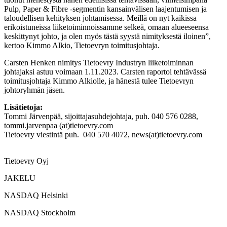
Pulp, Paper & Fibre -segmentin kansainvälisen laajentumisen ja
taloudellisen kehityksen johtamisessa. Meillä on nyt kaikissa
erikoistuneissa liiketoiminnoissamme selkeä, omaan alueeseensa
keskittynyt johto, ja olen myös tästä syystä nimityksestä iloinen”,
kertoo Kimmo Alkio, Tietoevryn toimitusjohtaja.
Carsten Henken nimitys Tietoevry Industryn liiketoiminnan
johtajaksi astuu voimaan 1.11.2023. Carsten raportoi tehtävässä
toimitusjohtaja Kimmo Alkiolle, ja hänestä tulee Tietoevryn
johtoryhmän jäsen.
Lisätietoja:
Tommi Järvenpää, sijoittajasuhdejohtaja, puh. 040 576 0288,
tommi.jarvenpaa (at)tietoevry.com
Tietoevry viestintä puh.
040
570 4072, news(at)tietoevry.com
Tietoevry Oyj
JAKELU
NASDAQ Helsinki
NASDAQ Stockholm