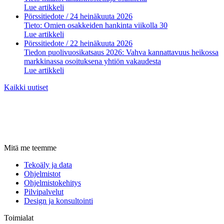
Lue artikkeli
Pörssitiedote
/ 24 heinäkuuta 2026
Tieto: Omien osakkeiden hankinta viikolla 30
Lue artikkeli
Pörssitiedote
/ 22 heinäkuuta 2026
Tiedon puolivuosikatsaus 2026: Vahva kannattavuus heikossa
markkinassa osoituksena yhtiön vakaudesta
Lue artikkeli
Kaikki uutiset
Mitä me teemme
Tekoäly ja data
Ohjelmistot
Ohjelmistokehitys
Pilvipalvelut
Design ja konsultointi
Toimialat