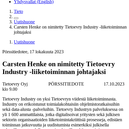
Yhdysvallat (English)
Tieto
Uutishuone
Carsten Henke on nimitetty Tietoevry Industry -liiketoiminnan
johtajaksi
Uutishuone
Pörssitiedotee, 17 lokakuuta 2023
Carsten Henke on nimitetty Tietoevry
Industry -liiketoiminnan johtajaksi
Tietoevry Oyj
PÖRSSITIEDOTE
17.10.2023
klo 9.00
Tietoevry Industry on yksi Tietoevryn viidestä liiketoiminnasta.
Industry on erikoistunut toimialakohtaisiin ohjelmistoratkaisuihin
sekä data-alusta -palveluihin. Tietoevry Industryn palveluksessa on
yli 1 600 ammattilaista, jotka digitalisoivat yritysten sekä julkisen
sektorin organisaatioiden liiketoimintakriittisiä prosesseja, edistäen
toiminnan jatkuvuutta ja uudistumista esimerkiksi julkisella