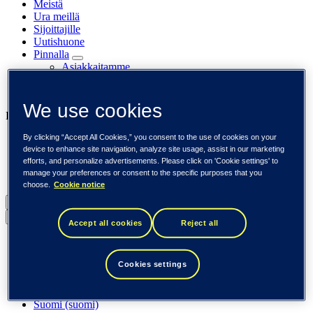
Meistä
Ura meillä
Sijoittajille
Uutishuone
Pinnalla
Asiakkaitamme
Tapahtumat
Näkemyksiä
We use cookies
Liiketoimintamme
By clicking “Accept All Cookies,” you consent to the use of cookies on your
Tieto Banktech
device to enhance site navigation, analyze site usage, assist in our marketing
Tieto Caretech
efforts, and personalize advertisements. Please click on 'Cookie settings' to
Tieto Indtech
manage your preferences or consent to the specific purposes that you
Tieto Tech Consulting
choose.
Cookie notice
Suomi (suomi)
Back to menu
Accept all cookies
Reject all
Globaali (English)
DACH (Deutsch)
Cookies settings
Espanja / Iberia (español)
Ruotsi (svenska)
Norja (norsk)
Suomi (suomi)