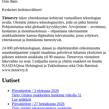
Oslo Børs
Keskeiset tiedotusvälineet
Tietoevry
tukee yhteiskunnan kehitystä vastuullisen teknologian
avulla. Olemme johtava teknologiayritys, jolla on pitkä historia
Pohjoismaissa sekä globaalit kyvykkyydet. Arvojemme – avoimuus,
luottamus ja monimuotoisuus – ohjaamana rakennamme
asiakkaidemme kanssa digitaalista tulevaisuutta, jossa yritykset,
yhteiskunnat ja ihmiskunta menestyvät.
24 000 pilviteknologiaan, dataan ja ohjelmistoihin erikoistunutta
asiantuntijaamme ympäri maailmaa palvelevat tuhansia yksityisen ja
julkisen sektorin asiakkaita yli 90 maassa. Tietoevryn vuotuinen
liikevaihto on noin 3 miljardia euroa ja yhtiön osakkeet on listattu
NASDAQissa Helsingissä ja Tukholmassa sekä Oslo Børsissä.
www.tietoevry.fi
Uutiset
Pörssitiedote
/ 3 elokuuta 2026
Tieto: Omien osakkeiden hankinta viikolla 31
Lue artikkeli
Pörssitiedote
/ 27 heinäkuuta 2026
Tieto mitätöi takaisinostettuja osakkeita