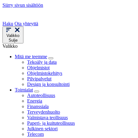
Siirry sivun sisältöön
Haku
Ota yhteyttä
Valikko
Sulje
Valikko
Mitä me teemme
Tekoäly ja data
Ohjelmistot
Ohjelmistokehitys
Pilvipalvelut
Design ja konsultointi
Toimialat
Autoteollisuus
Energia
Finanssiala
Terveydenhuolto
Valmistava teollisuus
Paperi- ja kuituteollisuus
Julkinen sektori
Telecom