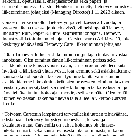
sektorilla, opetusalalla, energiasektorilla sekä paperi- ja
selluteollisuudessa. Carsten Henke on nimitetty Tietoevry Industry -
liiketoiminnan johtajaksi (Managing Director) 1.11.2023 alkaen.
Carsten Henke on ollut Tietoevryn palveluksessa 28 vuotta, ja
vuosien aikana useissa johtotehtävissä, viimeisimpänä Tietoevry
Industryn Pulp, Paper & Fibre -segmentin johtajana. Tietoevry
Industry -liiketoiminnan johtajana Carsten seuraa Ari Järvelää, joka
keskittyy tehtäväänsä Tietoevry Care -liiketoiminnan johtajana.
”Otan Tietoevry Industry -liiketoiminnan johtajan tehtävän vastaan
innoissani. Olen toiminut tämän liiketoiminnan parissa sekä
asiakkaidemme kanssa vuosien ajan, ja inspiroidun edelleen siitä
hyvästä ja läheisestä yhteistyöstä, jota teemme sekä asiakkaidemme
kanssa että kollegoiden kesken. Työmme kautta varmistamme
asiakkaidemme liiketoimintakriittisten prosessien toimivuutta - moni
näistä myös merkityksellisiä meille kuluttajina tai kansalaisina - ja
tämä tehtävä tuntuu koko ajan merkityksellisemmältä. Olen erittäin
iloinen voidessani rakentaa tulevaa tällä alueella”, kertoo Carsten
Henke.
”Toivotan Carstenin lämpimästi tervetulleeksi uuteen tehtäväänsä,
edistämään Tietoevry Indystryn menestystä, kasvua ja
skaalautuvuutta. Carstenilla on vahva kokemus ohjelmisto-
liiketoiminnasta sekä kansainvälisestä liiketoiminnasta, mikä on
tuonut menestystä hänen edellisissä tehtävissään, viimeisimpänä