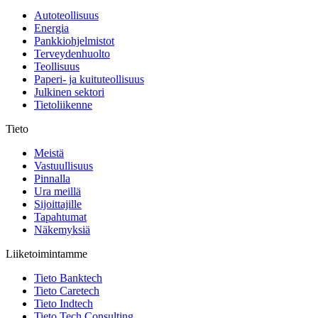
Autoteollisuus
Energia
Pankkiohjelmistot
Terveydenhuolto
Teollisuus
Paperi- ja kuituteollisuus
Julkinen sektori
Tietoliikenne
Tieto
Meistä
Vastuullisuus
Pinnalla
Ura meillä
Sijoittajille
Tapahtumat
Näkemyksiä
Liiketoimintamme
Tieto Banktech
Tieto Caretech
Tieto Indtech
Tieto Tech Consulting