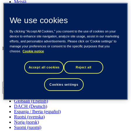
Meistä
Ura meillä
Sijoittajille
Uutishuone
We use cookies
Pinnalla
Asiakkaitamme
By clicking “Accept All Cookies,” you consent to the use of cookies on your
Tapahtumat
device to enhance site navigation, analyze site usage, assist in our marketing
Näkemyksiä
efforts, and personalize advertisements. Please click on 'Cookie settings' to
manage your preferences or consent to the specific purposes that you
Liiketoimintamme
choose.
Cookie notice
Tieto Banktech
Tieto Caretech
Accept all cookies
Reject all
Tieto Indtech
Tieto Tech Consulting
Suomi (suomi)
Cookies settings
Back to menu
Globaali (English)
DACH (Deutsch)
Espanja / Iberia (español)
Ruotsi (svenska)
Norja (norsk)
Suomi (suomi)