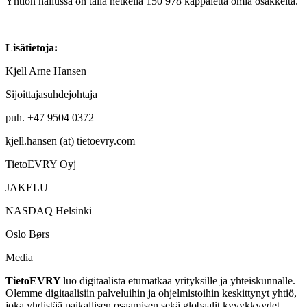
Yhtiön hallussa on tällä hetkellä 150 978 kappaletta omia osakkeita.
Lisätietoja:
Kjell Arne Hansen
Sijoittajasuhdejohtaja
puh. +47 9504 0372
kjell.hansen (at) tietoevry.com
TietoEVRY Oyj
JAKELU
NASDAQ Helsinki
Oslo Børs
Media
TietoEVRY
luo digitaalista etumatkaa yrityksille ja yhteiskunnalle.
Olemme digitaalisiin palveluihin ja ohjelmistoihin keskittynyt yhtiö,
joka yhdistää paikallisen osaamisen sekä globaalit kyvykkyydet