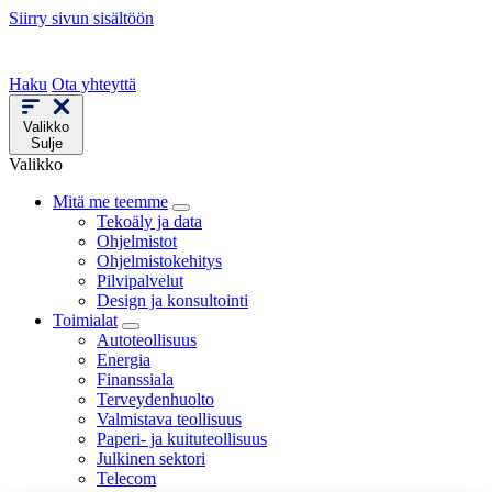
Siirry sivun sisältöön
Haku
Ota yhteyttä
Valikko
Sulje
Valikko
Mitä me teemme
Tekoäly ja data
Ohjelmistot
Ohjelmistokehitys
Pilvipalvelut
Design ja konsultointi
Toimialat
Autoteollisuus
Energia
Finanssiala
Terveydenhuolto
Valmistava teollisuus
Paperi- ja kuituteollisuus
Julkinen sektori
Telecom