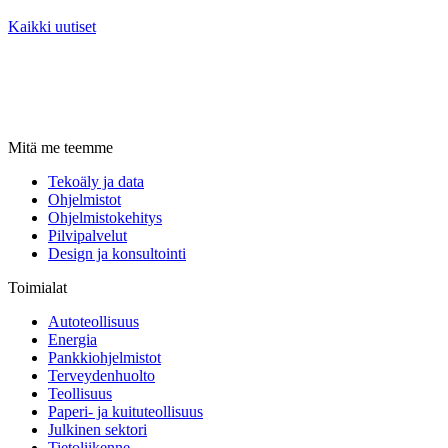
Kaikki uutiset
Mitä me teemme
Tekoäly ja data
Ohjelmistot
Ohjelmistokehitys
Pilvipalvelut
Design ja konsultointi
Toimialat
Autoteollisuus
Energia
Pankkiohjelmistot
Terveydenhuolto
Teollisuus
Paperi- ja kuituteollisuus
Julkinen sektori
Tietoliikenne