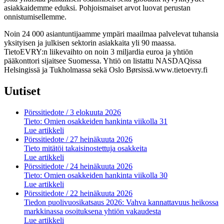
asiakkaidemme eduksi. Pohjoismaiset arvot luovat perustan
onnistumisellemme.
Noin 24 000 asiantuntijaamme ympäri maailmaa palvelevat tuhansia
yksityisen ja julkisen sektorin asiakkaita yli 90 maassa.
TietoEVRY:n liikevaihto on noin 3 miljardia euroa ja yhtiön
pääkonttori sijaitsee Suomessa. Yhtiö on listattu NASDAQissa
Helsingissä ja Tukholmassa sekä Oslo Børsissä.www.tietoevry.fi
Uutiset
Pörssitiedote
/ 3 elokuuta 2026
Tieto: Omien osakkeiden hankinta viikolla 31
Lue artikkeli
Pörssitiedote
/ 27 heinäkuuta 2026
Tieto mitätöi takaisinostettuja osakkeita
Lue artikkeli
Pörssitiedote
/ 24 heinäkuuta 2026
Tieto: Omien osakkeiden hankinta viikolla 30
Lue artikkeli
Pörssitiedote
/ 22 heinäkuuta 2026
Tiedon puolivuosikatsaus 2026: Vahva kannattavuus heikossa
markkinassa osoituksena yhtiön vakaudesta
Lue artikkeli