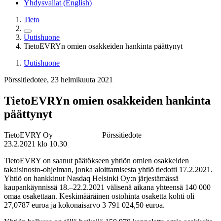
Yhdysvallat (English)
Tieto
Uutishuone
TietoEVRYn omien osakkeiden hankinta päättynyt
Uutishuone
Pörssitiedotee, 23 helmikuuta 2021
TietoEVRYn omien osakkeiden hankinta
päättynyt
TietoEVRY Oy Pörssitiedote
23.2.2021 klo 10.30
TietoEVRY on saanut päätökseen yhtiön omien osakkeiden
takaisinosto-ohjelman, jonka aloittamisesta yhtiö tiedotti 17.2.2021.
Yhtiö on hankkinut Nasdaq Helsinki Oy:n järjestämässä
kaupankäynnissä 18.–22.2.2021 välisenä aikana yhteensä 140 000
omaa osakettaan. Keskimääräinen ostohinta osaketta kohti oli
27,0787 euroa ja kokonaisarvo 3 791 024,50 euroa.