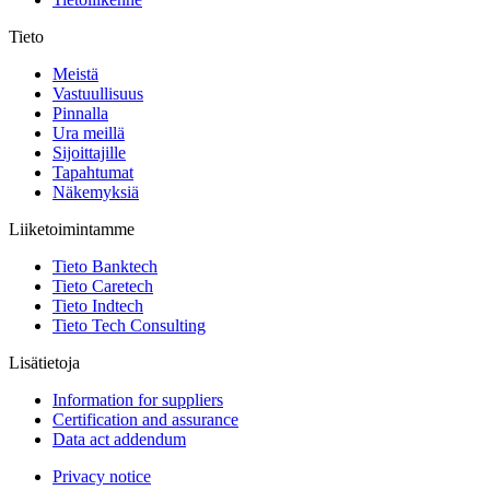
Tieto
Meistä
Vastuullisuus
Pinnalla
Ura meillä
Sijoittajille
Tapahtumat
Näkemyksiä
Liiketoimintamme
Tieto Banktech
Tieto Caretech
Tieto Indtech
Tieto Tech Consulting
Lisätietoja
Information for suppliers
Certification and assurance
Data act addendum
Privacy notice