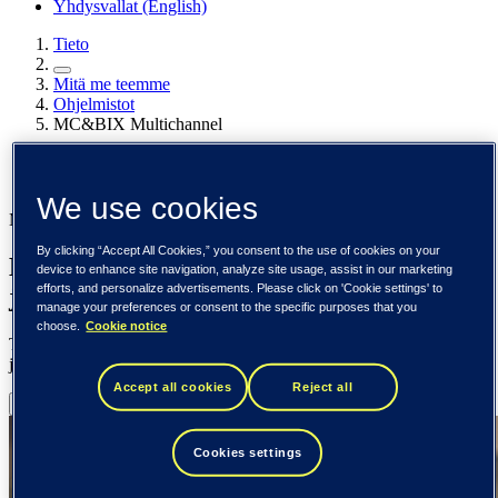
Yhdysvallat (English)
Tieto
Mitä me teemme
Ohjelmistot
MC&BIX Multichannel
Mitä me teemme
Ohjelmistot
We use cookies
Multichannel & Business Information Exchange
By clicking “Accept All Cookies,” you consent to the use of cookies on your
Multichannel - laskujen ja asiakirjojen
device to enhance site navigation, analyze site usage, assist in our marketing
efforts, and personalize advertisements. Please click on 'Cookie settings' to
jakelu
manage your preferences or consent to the specific purposes that you
choose.
Cookie notice
Tehosta laskujen ja asiakirjojen jakelua monikanavaisella alustalla,
joka toimittaa viestit automaattisesti asiakkaan haluamaan kanavaan.
Accept all cookies
Reject all
Ota yhteyttä
Cookies settings