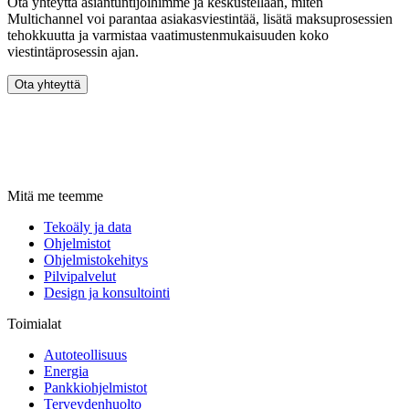
Ota yhteyttä asiantuntijoihimme ja keskustellaan, miten
Multichannel voi parantaa asiakasviestintää, lisätä maksuprosessien
tehokkuutta ja varmistaa vaatimustenmukaisuuden koko
viestintäprosessin ajan.
Ota yhteyttä
Mitä me teemme
Tekoäly ja data
Ohjelmistot
Ohjelmistokehitys
Pilvipalvelut
Design ja konsultointi
Toimialat
Autoteollisuus
Energia
Pankkiohjelmistot
Terveydenhuolto