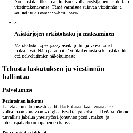
Anna asiakkaillesi mahdollisuus valita ensisijainen asiointi- ja
viestintäkanavansa. Tämä varmistaa sujuvan viestinnän ja
saumattoman asiakaskokemuksen.
3
Asiakirjojen arkistohaku ja maksaminen
Mahdollista nopea pääsy asiakirjoihin ja vaivattomat
maksutavat. Näin parannat käyttökokemusta sekä asiakkaiden
että palvelutiimien näkökulmasta.
Tehosta laskutuksen ja viestinnän
hallintaa
Palvelumme
Perinteinen laskutus
Lähetä ammattimaisesti laaditut laskut asiakkaan ensisijaisesti
valitsemaan kanavaan – digitaalisesti tai paperisena. Hyödynnämme
turvallista jakelua yhteistyössä johtavien posti-, maksu- ja
tulostuspalvelukumppaneiden kanssa.
Dynaamiset asiakirjat