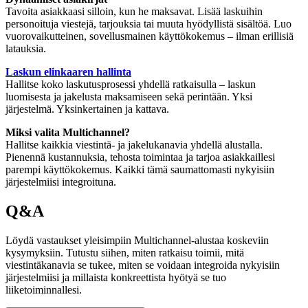
Tavoita asiakkaasi silloin, kun he maksavat. Lisää laskuihin
personoituja viestejä, tarjouksia tai muuta hyödyllistä sisältöä. Luo
vuorovaikutteinen, sovellusmainen käyttökokemus – ilman erillisiä
latauksia.
Laskun elinkaaren hallinta
Hallitse koko laskutusprosessi yhdellä ratkaisulla – laskun
luomisesta ja jakelusta maksamiseen sekä perintään. Yksi
järjestelmä. Yksinkertainen ja kattava.
Miksi valita Multichannel?
Hallitse kaikkia viestintä- ja jakelukanavia yhdellä alustalla.
Pienennä kustannuksia, tehosta toimintaa ja tarjoa asiakkaillesi
parempi käyttökokemus. Kaikki tämä saumattomasti nykyisiin
järjestelmiisi integroituna.
Q&A
Löydä vastaukset yleisimpiin Multichannel-alustaa koskeviin
kysymyksiin. Tutustu siihen, miten ratkaisu toimii, mitä
viestintäkanavia se tukee, miten se voidaan integroida nykyisiin
järjestelmiisi ja millaista konkreettista hyötyä se tuo
liiketoiminnallesi.