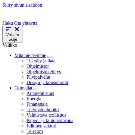
Siirry sivun sisältöön
Haku
Ota yhteyttä
Valikko
Sulje
Valikko
Mitä me teemme
Tekoäly ja data
Ohjelmistot
Ohjelmistokehitys
Pilvipalvelut
Design ja konsultointi
Toimialat
Autoteollisuus
Energia
Finanssiala
Terveydenhuolto
Valmistava teollisuus
Paperi- ja kuituteollisuus
Julkinen sektori
Telecom