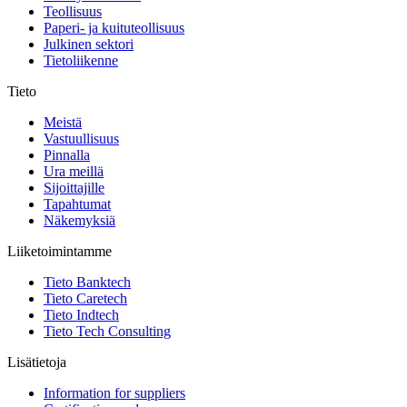
Teollisuus
Paperi- ja kuituteollisuus
Julkinen sektori
Tietoliikenne
Tieto
Meistä
Vastuullisuus
Pinnalla
Ura meillä
Sijoittajille
Tapahtumat
Näkemyksiä
Liiketoimintamme
Tieto Banktech
Tieto Caretech
Tieto Indtech
Tieto Tech Consulting
Lisätietoja
Information for suppliers