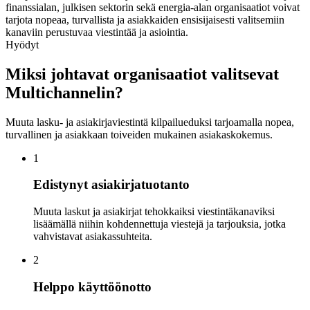
finanssialan, julkisen sektorin sekä energia-alan organisaatiot voivat
tarjota nopeaa, turvallista ja asiakkaiden ensisijaisesti valitsemiin
kanaviin perustuvaa viestintää ja asiointia.
Hyödyt
Miksi johtavat organisaatiot valitsevat
Multichannelin?
Muuta lasku- ja asiakirjaviestintä kilpailueduksi tarjoamalla nopea,
turvallinen ja asiakkaan toiveiden mukainen asiakaskokemus.
1
Edistynyt asiakirjatuotanto
Muuta laskut ja asiakirjat tehokkaiksi viestintäkanaviksi
lisäämällä niihin kohdennettuja viestejä ja tarjouksia, jotka
vahvistavat asiakassuhteita.
2
Helppo käyttöönotto