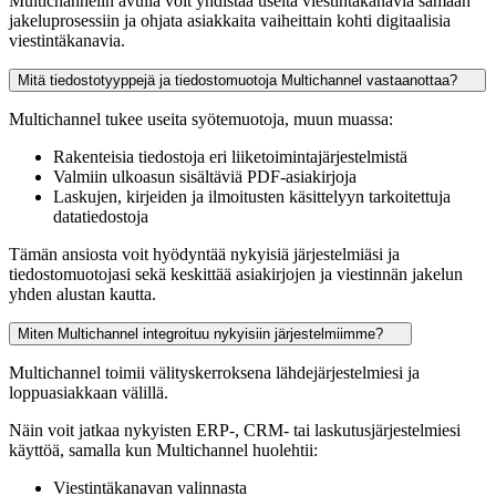
Multichannelin avulla voit yhdistää useita viestintäkanavia samaan
jakeluprosessiin ja ohjata asiakkaita vaiheittain kohti digitaalisia
viestintäkanavia.
Mitä tiedostotyyppejä ja tiedostomuotoja Multichannel vastaanottaa?
Multichannel tukee useita syötemuotoja, muun muassa:
Rakenteisia tiedostoja eri liiketoimintajärjestelmistä
Valmiin ulkoasun sisältäviä PDF-asiakirjoja
Laskujen, kirjeiden ja ilmoitusten käsittelyyn tarkoitettuja
datatiedostoja
Tämän ansiosta voit hyödyntää nykyisiä järjestelmiäsi ja
tiedostomuotojasi sekä keskittää asiakirjojen ja viestinnän jakelun
yhden alustan kautta.
Miten Multichannel integroituu nykyisiin järjestelmiimme?
Multichannel toimii välityskerroksena lähdejärjestelmiesi ja
loppuasiakkaan välillä.
Näin voit jatkaa nykyisten ERP-, CRM- tai laskutusjärjestelmiesi
käyttöä, samalla kun Multichannel huolehtii:
Viestintäkanavan valinnasta