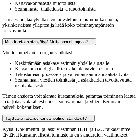
Kanavakohtaisesta muotoilusta
Seurannasta, tilatiedoista ja raportoinnista
Tämä vähentää yksittäisten järjestelmien monimutkaisuutta,
yksinkertaistaa ylläpitoa ja lisää koko toimintaympäristön
joustavuutta.
Mitä liiketoimintahyötyjä Multichannel tarjoaa?
Multichannel auttaa organisaatiotasi:
Keskittämään asiakasviestinnän yhdelle alustalle
Kasvattamaan digitaalisten jakelukanavien osuutta
Tehostamaan prosesseja ja vähentämään manuaalista työtä
Seuraamaan viestien toimitusta ja asiakkaiden tavoittavuutta
reaaliaikaisesti
Tämän ansiosta voit alentaa kustannuksia, parantaa toiminnan laatua
ja tarjota asiakkaillesi entistä sujuvamman ja yhtenäisemmän
palvelukokemuksen.
Täyttääkö ratkaisu kansainväliset standardit?
Kyllä. Dokumentti- ja laskuviestinnän B2B- ja B2C-ratkaisumme
täyttävät kansainvälisesti tunnustettujen standardien vaatimukset.