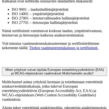
Ratkaisut ovat sertifioitu seuraavien standardien mukaisesti:
ISO 9001 – laadunhallintajärjestelmä
ISO 14001 – ympäristöjärjestelmä
ISO 27001 – tietoturvallisuuden hallintajärjestelmä
ISO 27701 – tietosuojan hallintajärjestelmä
Nämä sertifioinnit varmistavat korkean laadun, ympäristövastuun,
tietoturvan ja tietosuojan kaikessa asiakasviestinnässä.
Voit tutustua vaatimustenmukaisuuteemme ja sertifiointeihimme
tarkemmin täällä:
Tiedon vaatimustenmukaisuus ja sertifioinnit.
Miten yritykset voivat täyttää Euroopan esteettömyysdirektiivin (EAA)
ja WCAG-ohjeistuksen vaatimukset Multichannelin avulla?
Multichannel auttaa yrityksiä luomaan ja toimittamaan esteettömiä
asiakasviestintäratkaisuja, jotka tukevat Euroopan
esteettömyysdirektiivin (European Accessibility Act, EAA) ja
WCAG-ohjeistuksen (Web Content Accessibility Guidelines)
vaatimuksia.
Alusta tukee esteettömiä asiakirjapohjia, rakenteisia asiakirjamuotoja