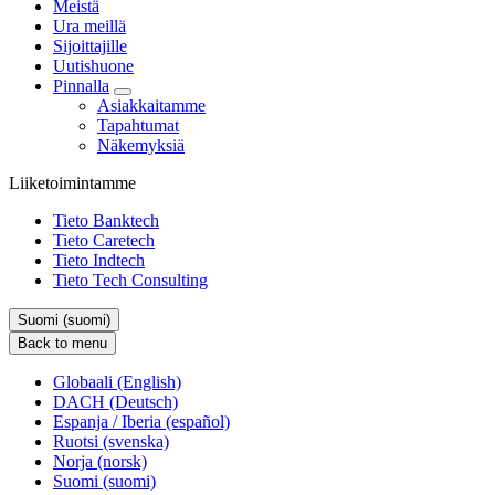
Meistä
Ura meillä
Sijoittajille
Uutishuone
Pinnalla
Asiakkaitamme
Tapahtumat
Näkemyksiä
Liiketoimintamme
Tieto Banktech
Tieto Caretech
Tieto Indtech
Tieto Tech Consulting
Suomi (suomi)
Back to menu
Globaali (English)
DACH (Deutsch)
Espanja / Iberia (español)
Ruotsi (svenska)
Norja (norsk)
Suomi (suomi)