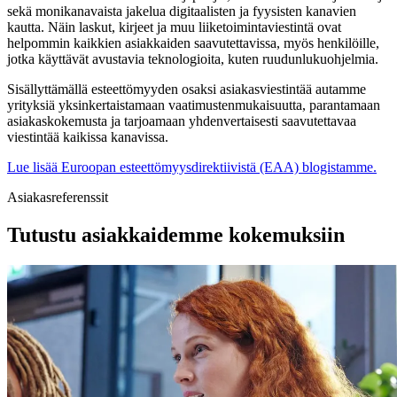
sekä monikanavaista jakelua digitaalisten ja fyysisten kanavien
kautta. Näin laskut, kirjeet ja muu liiketoimintaviestintä ovat
helpommin kaikkien asiakkaiden saavutettavissa, myös henkilöille,
jotka käyttävät avustavia teknologioita, kuten ruudunlukuohjelmia.
Sisällyttämällä esteettömyyden osaksi asiakasviestintää autamme
yrityksiä yksinkertaistamaan vaatimustenmukaisuutta, parantamaan
asiakaskokemusta ja tarjoamaan yhdenvertaisesti saavutettavaa
viestintää kaikissa kanavissa.
Lue lisää Euroopan esteettömyysdirektiivistä (EAA) blogistamme.
Asiakasreferenssit
Tutustu asiakkaidemme kokemuksiin