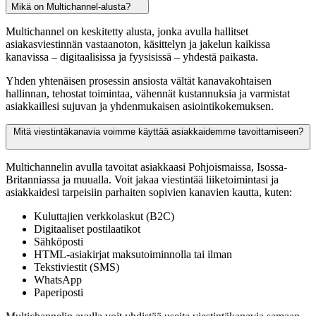
Mikä on Multichannel-alusta?
Multichannel on keskitetty alusta, jonka avulla hallitset
asiakasviestinnän vastaanoton, käsittelyn ja jakelun kaikissa
kanavissa – digitaalisissa ja fyysisissä – yhdestä paikasta.
Yhden yhtenäisen prosessin ansiosta vältät kanavakohtaisen
hallinnan, tehostat toimintaa, vähennät kustannuksia ja varmistat
asiakkaillesi sujuvan ja yhdenmukaisen asiointikokemuksen.
Mitä viestintäkanavia voimme käyttää asiakkaidemme tavoittamiseen?
Multichannelin avulla tavoitat asiakkaasi Pohjoismaissa, Isossa-
Britanniassa ja muualla. Voit jakaa viestintää liiketoimintasi ja
asiakkaidesi tarpeisiin parhaiten sopivien kanavien kautta, kuten:
Kuluttajien verkkolaskut (B2C)
Digitaaliset postilaatikot
Sähköposti
HTML-asiakirjat maksutoiminnolla tai ilman
Tekstiviestit (SMS)
WhatsApp
Paperiposti