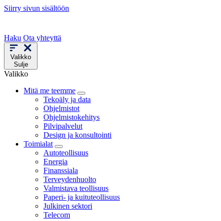
Siirry sivun sisältöön
Haku
Ota yhteyttä
Valikko
Sulje
Valikko
Mitä me teemme
Tekoäly ja data
Ohjelmistot
Ohjelmistokehitys
Pilvipalvelut
Design ja konsultointi
Toimialat
Autoteollisuus
Energia
Finanssiala
Terveydenhuolto
Valmistava teollisuus
Paperi- ja kuituteollisuus
Julkinen sektori
Telecom