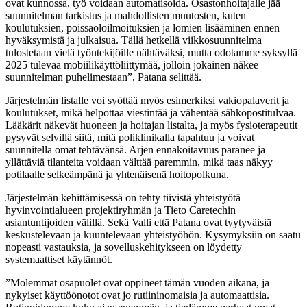
ovat kunnossa, työ voidaan automatisoida. Osastonhoitajalle jää
suunnitelman tarkistus ja mahdollisten muutosten, kuten
koulutuksien, poissaoloilmoituksien ja lomien lisääminen ennen
hyväksymistä ja julkaisua. Tällä hetkellä viikkosuunnitelma
tulostetaan vielä työntekijöille nähtäväksi, mutta odotamme syksyllä
2025 tulevaa mobiilikäyttöliittymää, jolloin jokainen näkee
suunnitelman puhelimestaan”, Patana selittää.
Järjestelmän listalle voi syöttää myös esimerkiksi vakiopalaverit ja
koulutukset, mikä helpottaa viestintää ja vähentää sähköpostitulvaa.
Lääkärit näkevät huoneen ja hoitajan listalta, ja myös fysioterapeutit
pysyvät selvillä siitä, mitä poliklinikalla tapahtuu ja voivat
suunnitella omat tehtävänsä. Arjen ennakoitavuus paranee ja
yllättäviä tilanteita voidaan välttää paremmin, mikä taas näkyy
potilaalle selkeämpänä ja yhtenäisenä hoitopolkuna.
Järjestelmän kehittämisessä on tehty tiivistä yhteistyötä
hyvinvointialueen projektiryhmän ja Tieto Caretechin
asiantuntijoiden välillä. Sekä Valli että Patana ovat tyytyväisiä
keskustelevaan ja kuuntelevaan yhteistyöhön. Kysymyksiin on saatu
nopeasti vastauksia, ja sovelluskehitykseen on löydetty
systemaattiset käytännöt.
”Molemmat osapuolet ovat oppineet tämän vuoden aikana, ja
nykyiset käyttöönotot ovat jo rutiininomaisia ja automaattisia.