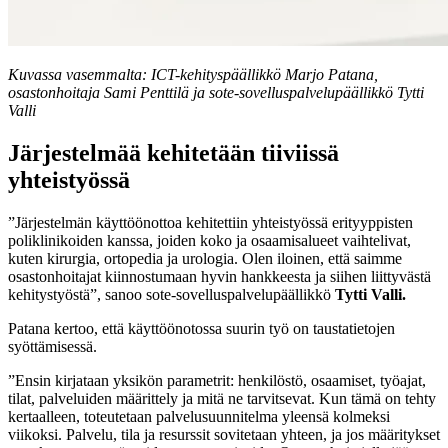
Kuvassa vasemmalta: ICT-kehityspäällikkö Marjo Patana,
osastonhoitaja Sami Penttilä ja sote-sovelluspalvelupäällikkö Tytti
Valli
Järjestelmää kehitetään tiiviissä
yhteistyössä
”Järjestelmän käyttöönottoa kehitettiin yhteistyössä erityyppisten
poliklinikoiden kanssa, joiden koko ja osaamisalueet vaihtelivat,
kuten kirurgia, ortopedia ja urologia. Olen iloinen, että saimme
osastonhoitajat kiinnostumaan hyvin hankkeesta ja siihen liittyvästä
kehitystyöstä”, sanoo sote-sovelluspalvelupäällikkö
Tytti Valli.
Patana kertoo, että käyttöönotossa suurin työ on taustatietojen
syöttämisessä.
”Ensin kirjataan yksikön parametrit: henkilöstö, osaamiset, työajat,
tilat, palveluiden määrittely ja mitä ne tarvitsevat. Kun tämä on tehty
kertaalleen, toteutetaan palvelusuunnitelma yleensä kolmeksi
viikoksi. Palvelu, tila ja resurssit sovitetaan yhteen, ja jos määritykset