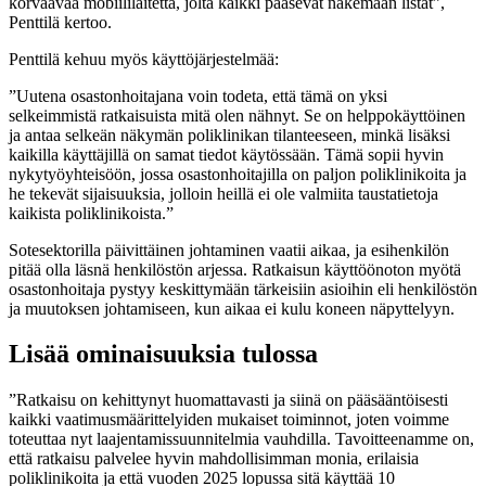
korvaavaa mobiililaitetta, jolta kaikki pääsevät näkemään listat”,
Penttilä kertoo.
Penttilä kehuu myös käyttöjärjestelmää:
”Uutena osastonhoitajana voin todeta, että tämä on yksi
selkeimmistä ratkaisuista mitä olen nähnyt. Se on helppokäyttöinen
ja antaa selkeän näkymän poliklinikan tilanteeseen, minkä lisäksi
kaikilla käyttäjillä on samat tiedot käytössään. Tämä sopii hyvin
nykytyöyhteisöön, jossa osastonhoitajilla on paljon poliklinikoita ja
he tekevät sijaisuuksia, jolloin heillä ei ole valmiita taustatietoja
kaikista poliklinikoista.”
Sotesektorilla päivittäinen johtaminen vaatii aikaa, ja esihenkilön
pitää olla läsnä henkilöstön arjessa. Ratkaisun käyttöönoton myötä
osastonhoitaja pystyy keskittymään tärkeisiin asioihin eli henkilöstön
ja muutoksen johtamiseen, kun aikaa ei kulu koneen näpyttelyyn.
Lisää ominaisuuksia tulossa
”Ratkaisu on kehittynyt huomattavasti ja siinä on pääsääntöisesti
kaikki vaatimusmäärittelyiden mukaiset toiminnot, joten voimme
toteuttaa nyt laajentamissuunnitelmia vauhdilla. Tavoitteenamme on,
että ratkaisu palvelee hyvin mahdollisimman monia, erilaisia
poliklinikoita ja että vuoden 2025 lopussa sitä käyttää 10