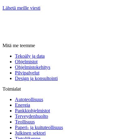
Lähetä meille viesti
Mitä me teemme
Tekoäly ja data
Ohjelmistot
Ohjelmistokehitys
Pilvipalvelut
Design ja konsultointi
Toimialat
Autoteollisuus
Energia
Pankkiohjelmistot
Terveydenhuolto
Teollisuus
Paperi- ja kuituteollisuus
Julkinen sektori
Tietoliikenne