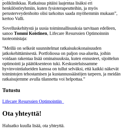
poliklinikkaa. Ratkaisua pitäisi laajentaa lisäksi eri
henkilöstöryhmiin, kuten fysioterapeutteihin, ja myös
perusterveydenhoito olisi tarkoitus saada myöhemmin mukaan”,
kertoo Valli.
Sovelluskehitystä ja uusia toiminnallisuuksia tarvitaan edelleen,
sanoo
Tommi Koistinen
, Lifecare Resurssien Optimoinnin
tuoteomistaja:
”Meillä on selkeät suunnitelmat ratkaisukokonaisuuden
jatkokehittämisestä. Portfoliossa on paljon osa-alueita, joihin
voidaan rakentaa lisää ominaisuuksia, kuten ennusteet, sijoittelun
optimointi ja päätöksenteon tuki. Keskusteluissamme
hyvinvointialueiden kanssa on tullut selväksi, että kaikki näkevät
toimintojen tehostamisen ja kustannussäästöjen tarpeen, ja meidän
ratkaisujemme avulla tilannetta voi helpottaa.”
Tutustu
Lifecare Resurssien Optimointiin
Ota yhteyttä!
Haluatko kuulla lisää, ota yhteyttä.