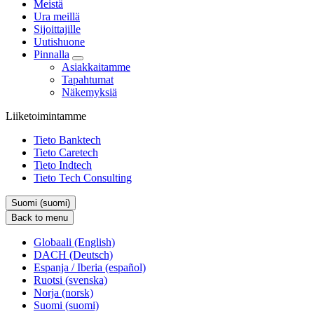
Meistä
Ura meillä
Sijoittajille
Uutishuone
Pinnalla
Asiakkaitamme
Tapahtumat
Näkemyksiä
Liiketoimintamme
Tieto Banktech
Tieto Caretech
Tieto Indtech
Tieto Tech Consulting
Suomi (suomi)
Back to menu
Globaali (English)
DACH (Deutsch)
Espanja / Iberia (español)
Ruotsi (svenska)
Norja (norsk)
Suomi (suomi)