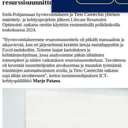
resurssisuunnitteluun
Etelä-Pohjanmaan hyvinvointialueen ja Tieto Caretechin yhteisen
määrittely- ja kehitysprojektin jälkeen Lifecare Resurssien
Optimointi -ratkaisu otettiin käyttöön ensimmäisillä poliklinikoilla
toukokuussa 2024.
”Hyvinvointialueemme resurssisuunnittelu oli pitkälti manuaalista ja
aikaavievää, kun eri järjestelmistä kerättiin tietoja muistilappuihin ja
Excel-taulukoihin. Teimme laajan kartoituksen ja
kehittämisohjelman, jossa analysoimme pitkän tähtäimen
toimenpiteet ja niiden vaikutuksen resurssisuunnitteluun. Tavoitteena
oli keventää suunnittelijoiden aivokuormaa ja muutakin työmäärää
toimintojen automatisoimisen avulla, ja Tieto Caretechin ratkaisu
sopi tähän tavoitteeseen”, kertoo tuotannonohjauksen ICT-
kehityspäällikkö
Marjo Patana
.