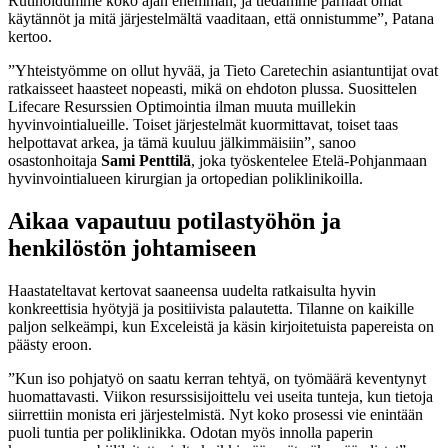
Rutinoidumme koko ajan enemmän, ja tiedämme parhaat omat
käytännöt ja mitä järjestelmältä vaaditaan, että onnistumme”, Patana
kertoo.
”Yhteistyömme on ollut hyvää, ja Tieto Caretechin asiantuntijat ovat
ratkaisseet haasteet nopeasti, mikä on ehdoton plussa. Suosittelen
Lifecare Resurssien Optimointia ilman muuta muillekin
hyvinvointialueille. Toiset järjestelmät kuormittavat, toiset taas
helpottavat arkea, ja tämä kuuluu jälkimmäisiin”, sanoo
osastonhoitaja
Sami Penttilä
, joka työskentelee Etelä-Pohjanmaan
hyvinvointialueen kirurgian ja ortopedian poliklinikoilla.
Aikaa vapautuu potilastyöhön ja
henkilöstön johtamiseen
Haastateltavat kertovat saaneensa uudelta ratkaisulta hyvin
konkreettisia hyötyjä ja positiivista palautetta. Tilanne on kaikille
paljon selkeämpi, kun Exceleistä ja käsin kirjoitetuista papereista on
päästy eroon.
”Kun iso pohjatyö on saatu kerran tehtyä, on työmäärä keventynyt
huomattavasti. Viikon resurssisijoittelu vei useita tunteja, kun tietoja
siirrettiin monista eri järjestelmistä. Nyt koko prosessi vie enintään
puoli tuntia per poliklinikka. Odotan myös innolla paperin