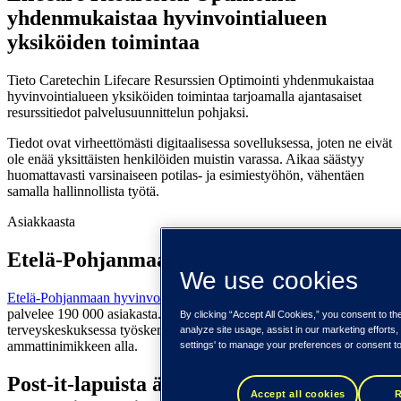
yhdenmukaistaa hyvinvointialueen
yksiköiden toimintaa
Tieto Caretechin Lifecare Resurssien Optimointi yhdenmukaistaa
hyvinvointialueen yksiköiden toimintaa tarjoamalla ajantasaiset
resurssitiedot palvelusuunnittelun pohjaksi.
Tiedot ovat virheettömästi digitaalisessa sovelluksessa, joten ne eivät
ole enää yksittäisten henkilöiden muistin varassa. Aikaa säästyy
huomattavasti varsinaiseen potilas- ja esimiestyöhön, vähentäen
samalla hallinnollista työtä.
Asiakkaasta
Etelä-Pohjanmaan hyvinvointialue
We use cookies
Etelä-Pohjanmaan hyvinvointialue
toimii 18 kunnan alueella ja
palvelee 190 000 asiakasta. Alueen kahdeksassa sosiaali- ja
By clicking “Accept All Cookies,” you consent to th
terveyskeskuksessa työskentelee yli 10 000 ammattilaista 400 eri
analyze site usage, assist in our marketing efforts
ammattinimikkeen alla.
settings' to manage your preferences or consent to
Post-it-lapuista älykkääseen
Accept all cookies
R