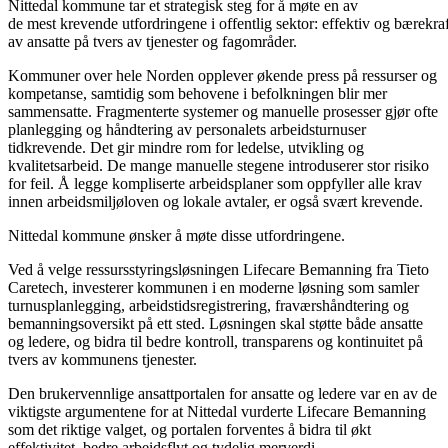
Nittedal kommune tar et strategisk steg for å møte en av
de mest krevende utfordringene i offentlig sektor: effektiv og bærekra
av ansatte på tvers av tjenester og fagområder.
Kommuner over hele Norden opplever økende press på ressurser og
kompetanse, samtidig som behovene i befolkningen blir mer
sammensatte. Fragmenterte systemer og manuelle prosesser gjør ofte
planlegging og håndtering av personalets arbeidsturnuser
tidkrevende. Det gir mindre rom for ledelse, utvikling og
kvalitetsarbeid. De mange manuelle stegene introduserer stor risiko
for feil. Å legge kompliserte arbeidsplaner som oppfyller alle krav
innen arbeidsmiljøloven og lokale avtaler, er også svært krevende.
Nittedal kommune ønsker å møte disse utfordringene.
Ved å velge ressursstyringsløsningen Lifecare Bemanning fra Tieto
Caretech, investerer kommunen i en moderne løsning som samler
turnusplanlegging, arbeidstidsregistrering, fraværshåndtering og
bemanningsoversikt på ett sted. Løsningen skal støtte både ansatte
og ledere, og bidra til bedre kontroll, transparens og kontinuitet på
tvers av kommunens tjenester.
Den brukervennlige ansattportalen for ansatte og ledere var en av de
viktigste argumentene for at Nittedal vurderte Lifecare Bemanning
som det riktige valget, og portalen forventes å bidra til økt
effektivitet, bedre arbeidsflyt og tydelig merverdi.