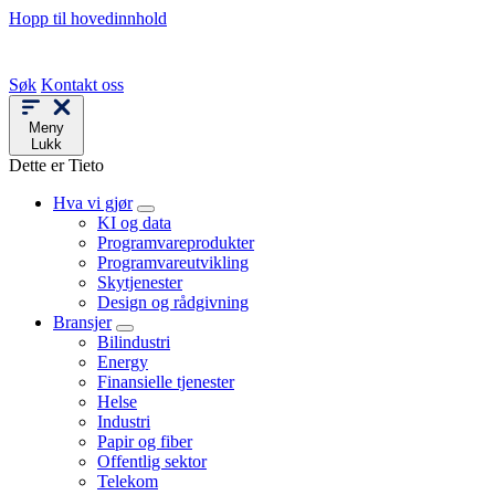
Hopp til hovedinnhold
Søk
Kontakt oss
Meny
Lukk
Dette er Tieto
Hva vi gjør
KI og data
Programvareprodukter
Programvareutvikling
Skytjenester
Design og rådgivning
Bransjer
Bilindustri
Energy
Finansielle tjenester
Helse
Industri
Papir og fiber
Offentlig sektor
Telekom