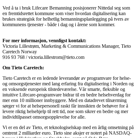
Ved å ta i bruk Lifecare Bemanning posisjonerer Nittedal seg som
en fremtidsrettet kommune som viser hvordan digitalisering kan
brukes strategisk for helhetlig bemanningsplanlegging på tvers av
kommunens tjenester - både i dag og i årene som kommer.
For mer informasjon, vennligst kontakt:
Victoria Lillestrøm, Marketing & Communications Manager, Tieto
Caretech Norway
916 93 768 / victoria.lillestrom@tieto.com
Om Tieto Caretech:
Tieto Caretech er en ledende leverandør av programvare for helse-
og omsorgstjenester med lang erfaring fra digitalisering i Norden og
en voksende europeisk tilstedeværelse. Vår smarte, fleksible og
intuitive Lifecare-programvare bidrar til en bedre helsehverdag for
mer enn 10 millioner innbyggere. Med en datadrevet tilnærming
sørger vi for at helsepersonell raskt får innsikten de behøver for å
levere riktig helsehjelp til rett tid, noe som sikrer en bedre og mer
individtilpasset omsorgsopplevelse for alle.
Vi er en del av Tieto, et teknologiselskap med en årlig omsetning på
omtrent 2 milliarder euro. Tieto sine aksjer er notert på NASDAQ-