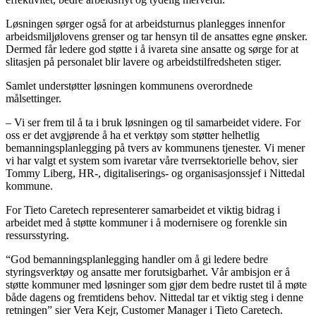
Løsningen sørger også for at arbeidsturnus planlegges innenfor
arbeidsmiljølovens grenser og tar hensyn til de ansattes egne ønsker.
Dermed får ledere god støtte i å ivareta sine ansatte og sørge for at
slitasjen på personalet blir lavere og arbeidstilfredsheten stiger.
Samlet understøtter løsningen kommunens overordnede
målsettinger.
– Vi ser frem til å ta i bruk løsningen og til samarbeidet videre. For
oss er det avgjørende å ha et verktøy som støtter helhetlig
bemanningsplanlegging på tvers av kommunens tjenester. Vi mener
vi har valgt et system som ivaretar våre tverrsektorielle behov, sier
Tommy Liberg, HR-, digitaliserings- og organisasjonssjef i Nittedal
kommune.
For Tieto Caretech representerer samarbeidet et viktig bidrag i
arbeidet med å støtte kommuner i å modernisere og forenkle sin
ressursstyring.
“God bemanningsplanlegging handler om å gi ledere bedre
styringsverktøy og ansatte mer forutsigbarhet. Vår ambisjon er å
støtte kommuner med løsninger som gjør dem bedre rustet til å møte
både dagens og fremtidens behov. Nittedal tar et viktig steg i denne
retningen” sier Vera Kejr, Customer Manager i Tieto Caretech.