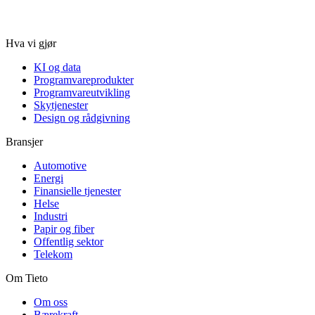
Hva vi gjør
KI og data
Programvareprodukter
Programvareutvikling
Skytjenester
Design og rådgivning
Bransjer
Automotive
Energi
Finansielle tjenester
Helse
Industri
Papir og fiber
Offentlig sektor
Telekom
Om Tieto
Om oss
Bærekraft