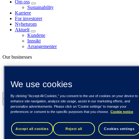
Om oss
Sustainability
Karriere
For investorer
Nyhetsrom
Aktuelt
Kundene
Innsikt
Arrangementer
Our businesses
Tieto Banktech
Tieto Caretech
Tieto Indtech
We use cookies
Tieto Tech Consulting
Norge (norsk)
By clicking “Accept All Cookies,” you consent to the use of cookies on your device to
enhance site navigation, analyze site usage, assist in our marketing efforts, and
Back to menu
personalize advertisements. Please click on 'Cookie settings' to manage your
preferences or consent to the specific purposes that you choose.
Cookie notice
Global (English)
DACH (Deutsch)
Spania / Iberia (español)
Sverige (svenska)
Accept all cookies
Reject all
Cookies settings
Norge (norsk)