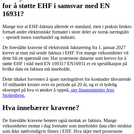
for å støtte EHF i samsvar med EN
16931?
Mange tror at EHF-faktura allerede er standard, men i praksis brukes
fortsatt andre elektroniske formater i store deler av norsk næringsliv
– spesielt innen varehandel og industri.
De foreslåtte kravene til elektronisk fakturering fra 1. januar 2027
krever at man må sende faktura i EHF. For mange virksomheter vil
dette bli ett spørsmål om: Har systemene dataene som kreves for å
støtte EHF i tråd med EN 16931? EN16931 er en spesifikasjon på
hvilke data en faktura må inneholde.
Dette tiltaket forventes å spare næringslivet for kostnader tilsvarende
10 milliarder kroner over en periode på 20 år, og er et tydelig
eksempel på hva vi ønsker å oppnå,
sier finansminister Jens
Stoltenberg.
Hva innebærer kravene?
De foreslåtte kravene berører også mottak av faktura. Mange
virksomheter mottar i dag formater som inneholder data eller struktur
som ikke nødvendigvis finnes i EHF. Hva skjer med prosessene