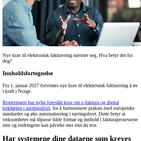
Nye krav til elektronisk fakturering nærmer seg. Hva betyr det for
deg?
Innholdsfortegnelse
Fra 1. januar 2027 forventes nye krav til elektronisk fakturering å tre
i kraft i Norge.
Regjeringen har nylig foreslått krav om e-faktura og digital
bokføring i næringslivet
, for å harmonisere praksis med europeiske
standarder og øke automatisering i næringslivet. Dette betyr at
virksomheter må tilpasse både format og innhold i fakturaprosessene
sine og endringene kan påvirke mer enn du tror.
Har systemene dine dataene som kreves