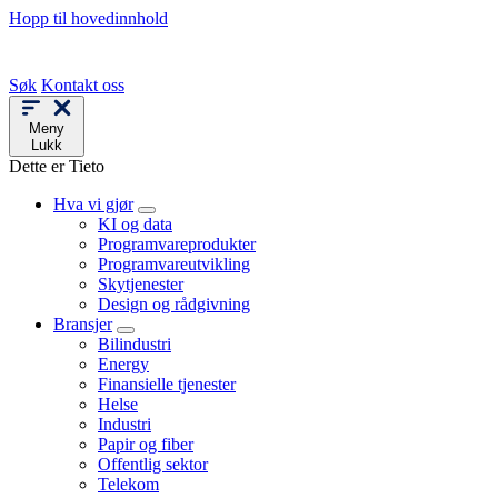
Hopp til hovedinnhold
Søk
Kontakt oss
Meny
Lukk
Dette er Tieto
Hva vi gjør
KI og data
Programvareprodukter
Programvareutvikling
Skytjenester
Design og rådgivning
Bransjer
Bilindustri
Energy
Finansielle tjenester
Helse
Industri
Papir og fiber
Offentlig sektor
Telekom