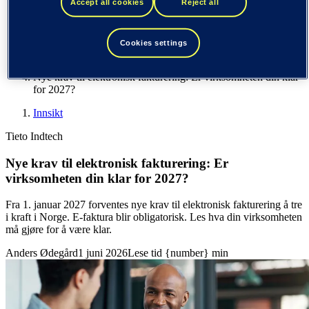
Accept all cookies
Reject all
Finland (suomi)
De forente stater (English)
Tieto
Cookies settings
Innsikt
Nye krav til elektronisk fakturering: Er virksomheten din klar
for 2027?
Innsikt
Tieto Indtech
Nye krav til elektronisk fakturering: Er
virksomheten din klar for 2027?
Fra 1. januar 2027 forventes nye krav til elektronisk fakturering å tre
i kraft i Norge. E-faktura blir obligatorisk. Les hva din virksomheten
må gjøre for å være klar.
Anders Ødegård
1 juni 2026
Lese tid {number} min